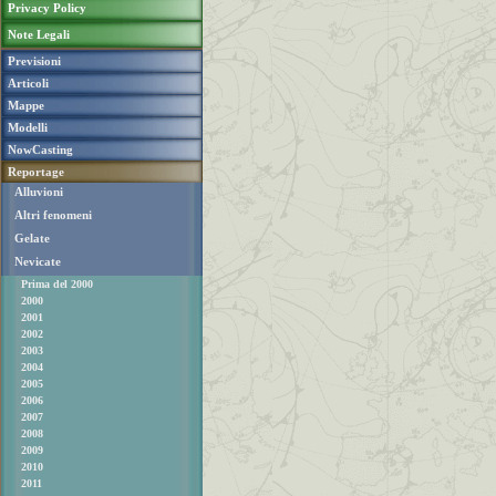
Privacy Policy
Note Legali
Previsioni
Articoli
Mappe
Modelli
NowCasting
Reportage
Alluvioni
Altri fenomeni
Gelate
Nevicate
Prima del 2000
2000
2001
2002
2003
2004
2005
2006
2007
2008
2009
2010
2011