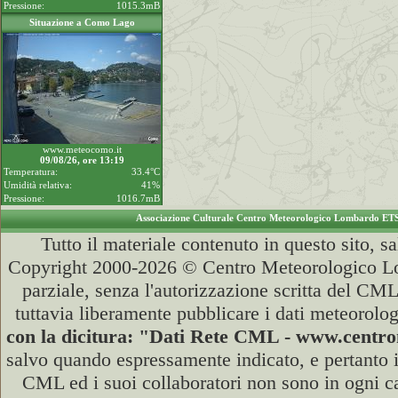
Pressione:
1015.3mB
Situazione a Como Lago
www.meteocomo.it
09/08/26, ore 13:19
Temperatura:
33.4°C
Umidità relativa:
41%
Pressione:
1016.7mB
Associazione Culturale Centro Meteorologico Lombardo ET
Tutto il materiale contenuto in questo sito, s
Copyright 2000-2026 © Centro Meteorologico Lo
parziale, senza l'autorizzazione scritta del CML
tuttavia liberamente pubblicare i dati meteorolog
con la dicitura: "Dati Rete CML - www.cent
salvo quando espressamente indicato, e pertanto i
CML ed i suoi collaboratori non sono in ogni cas