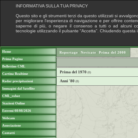
INFORMATIVA SULLA TUA PRIVACY
Questo sito e gli strumenti terzi da questo utilizzati si avvalgon
per migliorare l'esperienza di navigazione e per offrire conten
saperne di più, o negare il consenso a tutti o ad alcuni cook
tecnologie utilizzando il pulsante “Accetta”. Chiudendo questa 
Puoi sostenere le nostre attività con una do
Home
Reportage
›
Nevicate
›
Prima del 2000
Prima Pagina
Bollettino CML
Prima del 1970
(0)
Cartina Realtime
Anni '80
Radar precipitazioni
(8)
Immagini dal Satellite
CML_robot
Stazioni Online
Estremi 08/08/2026
Webcam
Associazione
Contatti