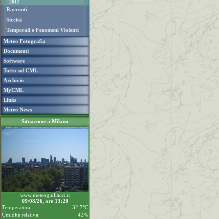
2012
Racconti
Siccità
Temporali e Fenomeni Violenti
Meteo Fotografia
Documenti
Software
Tutto sul CML
Archivio
MyCML
Links
Meteo News
Situazione a Milano
www.meteogiuliacci.it
09/08/26, ore 13:20
Temperatura:
32.7°C
Umidità relativa:
42%