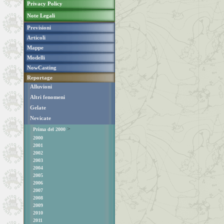
Privacy Policy
Note Legali
Previsioni
Articoli
Mappe
Modelli
NowCasting
Reportage
Alluvioni
Altri fenomeni
Gelate
Nevicate
>
Prima del 2000
2000
2001
2002
2003
2004
2005
2006
2007
2008
2009
2010
2011