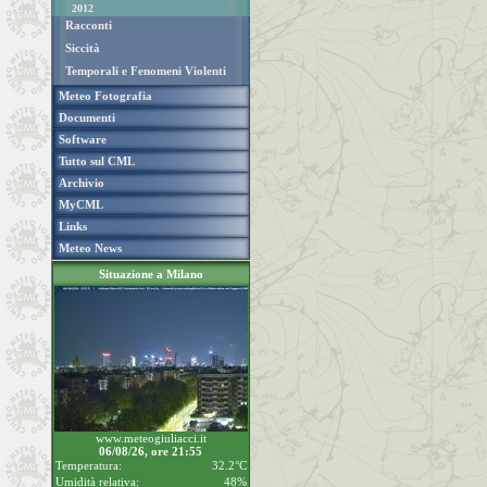
2012
Racconti
Siccità
Temporali e Fenomeni Violenti
Meteo Fotografia
Documenti
Software
Tutto sul CML
Archivio
MyCML
Links
Meteo News
Situazione a Milano
www.meteogiuliacci.it
06/08/26, ore 21:55
Temperatura:
32.2°C
Umidità relativa:
48%