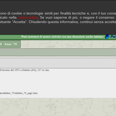
lgono di cookie o tecnologie simili per finalità tecniche e, con il tuo c
ficato nella
. Se vuoi saperne di più, o negare il consenso a
cookie policy
il pulsante “Accetta”. Chiudendo questa informativa, continui senza accett
Puoi sostenere le nostre attività con una donazione anche minima:
00
›
Anni '70
ell'inverno del 1975 a Delebio (SO), 217 m slm.
icate/delebio_75/delebio_75_pag1.htm