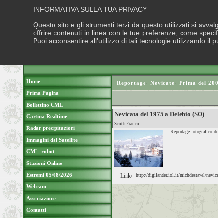
INFORMATIVA SULLA TUA PRIVACY
Questo sito e gli strumenti terzi da questo utilizzati si avva
offrire contenuti in linea con le tue preferenze, come speci
Puoi acconsentire all'utilizzo di tali tecnologie utilizzando 
Home
Reportage
›
Nevicate
›
Prima del 20
Prima Pagina
Bollettino CML
Nevicata del 1975 a Delebio (SO)
Cartina Realtime
Scotti Franco
Radar precipitazioni
Reportage fotografico d
Immagini dal Satellite
CML_robot
Stazioni Online
Estremi 05/08/2026
Link›
http://digilander.iol.it/michdestavel/nev
Webcam
Associazione
Contatti