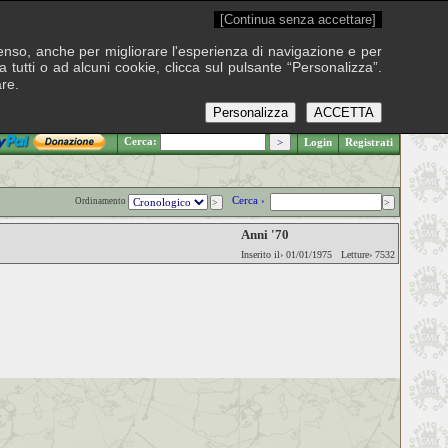
[Continua senza accettare]
onsenso, anche per migliorare l'esperienza di navigazione e per
 tutti o ad alcuni cookie, clicca sul pulsante “Personalizza”.
are.
Personalizza
ACCETTA
.: Giovedì 6 agosto 2026
Cerca:
Login
Registrati
Cerca ›
Ordinamento
Anni '70
Inserito il› 01/01/1975 Letture› 7532