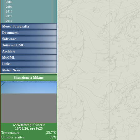
2008
2009
2010
2011
2012
Meteo Fotografia
Documenti
Software
Tutto sul CML
Archivio
MyCML
Links
Meteo News
Situazione a Milano
www.meteogiuliacci.it
10/08/26, ore 9:25
Temperatura:
25.7°C
Umidità relativa:
69%