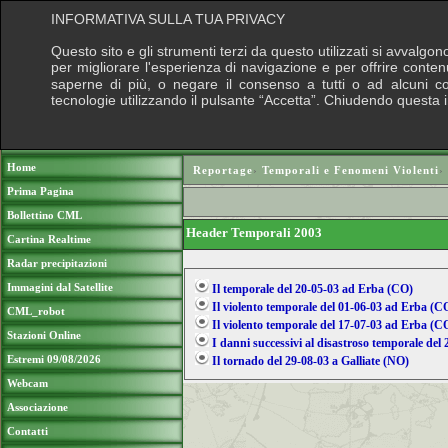
INFORMATIVA SULLA TUA PRIVACY
Questo sito e gli strumenti terzi da questo utilizzati si avvalgon
per migliorare l'esperienza di navigazione e per offrire conten
saperne di più, o negare il consenso a tutti o ad alcuni cook
tecnologie utilizzando il pulsante “Accetta”. Chiudendo questa 
Puoi sostenere le nostre attività con una do
Home
Reportage
›
Temporali e Fenomeni Violenti
›
Prima Pagina
Bollettino CML
Header Temporali 2003
Cartina Realtime
Radar precipitazioni
Immagini dal Satellite
Il temporale del 20-05-03 ad Erba (CO)
Il violento temporale del 01-06-03 ad Erba (C
CML_robot
Il violento temporale del 17-07-03 ad Erba (C
Stazioni Online
I danni successivi al disastroso temporale de
Estremi 09/08/2026
Il tornado del 29-08-03 a Galliate (NO)
Webcam
Associazione
Contatti