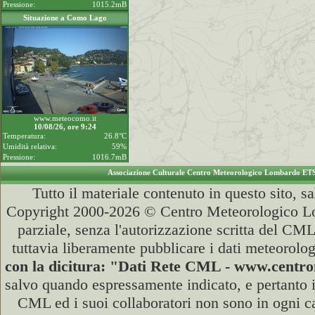
Pressione:
1015.2mB
Situazione a Como Lago
www.meteocomo.it
10/08/26, ore 9:24
Temperatura:
26.8°C
Umidità relativa:
59%
Pressione:
1016.7mB
Associazione Culturale Centro Meteorologico Lombardo ET
Tutto il materiale contenuto in questo sito, s
Copyright 2000-2026 © Centro Meteorologico Lo
parziale, senza l'autorizzazione scritta del CML
tuttavia liberamente pubblicare i dati meteorolog
con la dicitura: "Dati Rete CML - www.cent
salvo quando espressamente indicato, e pertanto i
CML ed i suoi collaboratori non sono in ogni cas