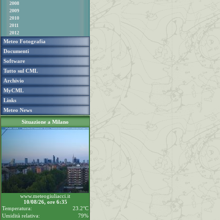
2008
2009
2010
2011
2012
Meteo Fotografia
Documenti
Software
Tutto sul CML
Archivio
MyCML
Links
Meteo News
Situazione a Milano
www.meteogiuliacci.it
10/08/26, ore 6:35
Temperatura:
23.2°C
Umidità relativa:
79%