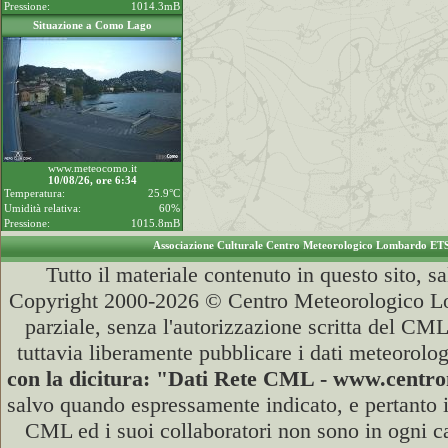
Pressione:
1014.3mB
Situazione a Como Lago
www.meteocomo.it
10/08/26, ore 6:34
Temperatura:
25.9°C
Umidità relativa:
60%
Pressione:
1015.8mB
Associazione Culturale Centro Meteorologico Lombardo ET
Tutto il materiale contenuto in questo sito, s
Copyright 2000-2026 © Centro Meteorologico Lo
parziale, senza l'autorizzazione scritta del CML
tuttavia liberamente pubblicare i dati meteorolog
con la dicitura: "Dati Rete CML - www.cent
salvo quando espressamente indicato, e pertanto i
CML ed i suoi collaboratori non sono in ogni cas