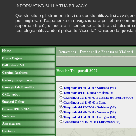
INFORMATIVA SULLA TUA PRIVACY
Questo sito e gli strumenti terzi da questo utilizzati si avvalgon
per migliorare l'esperienza di navigazione e per offrire conten
saperne di più, o negare il consenso a tutti o ad alcuni cook
tecnologie utilizzando il pulsante “Accetta”. Chiudendo questa 
Puoi sostenere le nostre attività con una do
Home
Reportage
›
Temporali e Fenomeni Violenti
›
Prima Pagina
Bollettino CML
Header Temporali 2000
Cartina Realtime
Radar precipitazioni
Immagini dal Satellite
Temporale del 30-04-00 a Sedriano (MI)
Temporale del 11-07-00 a Sedriano (MI)
CML_robot
Grandinata del 11-07-00 a Casnate con Bernate (CO)
Stazioni Online
Grandinata del 11-07-00 a Como
Temporale del 12-07-00 a Sedriano (MI)
Estremi 09/08/2026
Temporale del 28-07-00 a Vermezzo (MI)
Webcam
Temporale del 04-09-00 a Codogno (LO)
Grandinata del 16-09-00 a Lumezzane (BS)
Associazione
Contatti