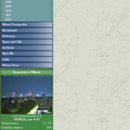
2008
2009
2010
2011
2012
Meteo Fotografia
Documenti
Software
Tutto sul CML
Archivio
MyCML
Links
Meteo News
Situazione a Milano
www.meteogiuliacci.it
09/08/26, ore 4:45
Temperatura:
27.1°C
Umidità relativa:
56%