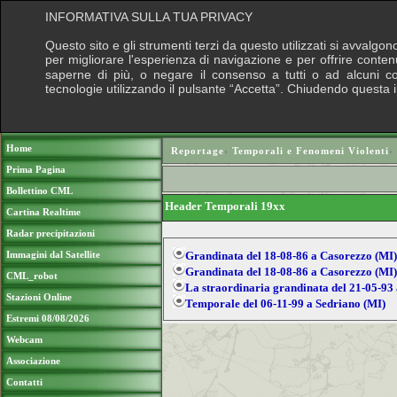
INFORMATIVA SULLA TUA PRIVACY
Questo sito e gli strumenti terzi da questo utilizzati si avvalgon
per migliorare l'esperienza di navigazione e per offrire conten
saperne di più, o negare il consenso a tutti o ad alcuni cook
tecnologie utilizzando il pulsante “Accetta”. Chiudendo questa 
Puoi sostenere le nostre attività con una do
Home
Reportage
›
Temporali e Fenomeni Violenti
›
Prima Pagina
Bollettino CML
Header Temporali 19xx
Cartina Realtime
Radar precipitazioni
Immagini dal Satellite
Grandinata del 18-08-86 a Casorezzo (MI)
Grandinata del 18-08-86 a Casorezzo (MI)
CML_robot
La straordinaria grandinata del 21-05-93
Stazioni Online
Temporale del 06-11-99 a Sedriano (MI)
Estremi 08/08/2026
Webcam
Associazione
Contatti