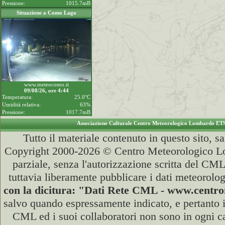
Pressione:
1015.7mB
Situazione a Como Lago
www.meteocomo.it
09/08/26, ore 4:44
Temperatura:
25.0°C
Umidità relativa:
63%
Pressione:
1017.7mB
Associazione Culturale Centro Meteorologico Lombardo ET
Tutto il materiale contenuto in questo sito, s
Copyright 2000-2026 © Centro Meteorologico Lo
parziale, senza l'autorizzazione scritta del CML
tuttavia liberamente pubblicare i dati meteorolog
con la dicitura: "Dati Rete CML - www.cent
salvo quando espressamente indicato, e pertanto i
CML ed i suoi collaboratori non sono in ogni cas