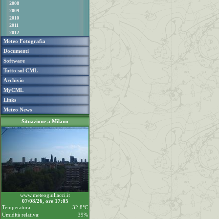
2008
2009
2010
2011
2012
Meteo Fotografia
Documenti
Software
Tutto sul CML
Archivio
MyCML
Links
Meteo News
Situazione a Milano
www.meteogiuliacci.it
07/08/26, ore 17:05
Temperatura:
32.8°C
Umidità relativa:
39%