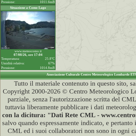
Pressione:
1011.6mB
Situazione a Como Lago
www.meteocomo.it
07/08/26, ore 17:04
Temperatura:
25.8°C
Umidità relativa:
67%
Pressione:
1014.8mB
Associazione Culturale Centro Meteorologico Lombardo ET
Tutto il materiale contenuto in questo sito, s
Copyright 2000-2026 © Centro Meteorologico Lo
parziale, senza l'autorizzazione scritta del CML
tuttavia liberamente pubblicare i dati meteorolog
con la dicitura: "Dati Rete CML - www.cent
salvo quando espressamente indicato, e pertanto i
CML ed i suoi collaboratori non sono in ogni cas