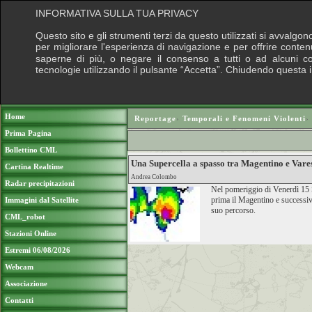
INFORMATIVA SULLA TUA PRIVACY
Questo sito e gli strumenti terzi da questo utilizzati si avvalgon
per migliorare l'esperienza di navigazione e per offrire conten
saperne di più, o negare il consenso a tutti o ad alcuni cook
tecnologie utilizzando il pulsante “Accetta”. Chiudendo questa 
Puoi sostenere le nostre attività con una do
Home
Reportage
›
Temporali e Fenomeni Violenti
›
Prima Pagina
Bollettino CML
Una Supercella a spasso tra Magentino e Vare
Cartina Realtime
Andrea Colombo
Radar precipitazioni
Nel pomeriggio di Venerdì 15 
prima il Magentino e successivam
Immagini dal Satellite
suo percorso.
CML_robot
Stazioni Online
Estremi 06/08/2026
Webcam
Associazione
Contatti