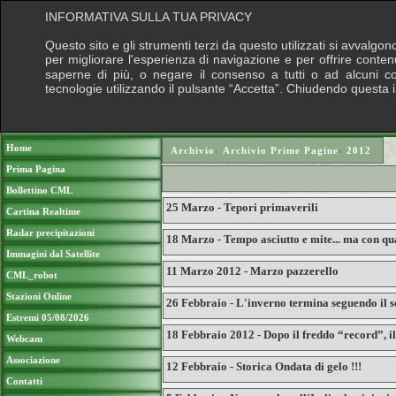
INFORMATIVA SULLA TUA PRIVACY
Questo sito e gli strumenti terzi da questo utilizzati si avvalgon
per migliorare l'esperienza di navigazione e per offrire conten
saperne di più, o negare il consenso a tutti o ad alcuni cook
tecnologie utilizzando il pulsante “Accetta”. Chiudendo questa 
Puoi sostenere le nostre attività con una do
Home
Archivio
›
Archivio Prime Pagine
›
2012
Prima Pagina
Bollettino CML
25 Marzo - Tepori primaverili
Cartina Realtime
Radar precipitazioni
18 Marzo - Tempo asciutto e mite... ma con qua
Immagini dal Satellite
11 Marzo 2012 - Marzo pazzerello
CML_robot
Stazioni Online
26 Febbraio - L'inverno termina seguendo il s
Estremi 05/08/2026
18 Febbraio 2012 - Dopo il freddo “record”, il
Webcam
Associazione
12 Febbraio - Storica Ondata di gelo !!!
Contatti