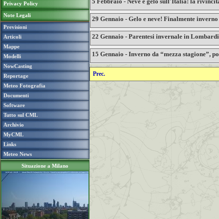
5 Febbraio - Neve e gelo sull'Italia: la rivinc
Privacy Policy
Note Legali
29 Gennaio - Gelo e neve! Finalmente inverno
Previsioni
22 Gennaio - Parentesi invernale in Lombard
Articoli
Mappe
15 Gennaio - Inverno da “mezza stagione”, po
Modelli
NowCasting
Prec.
Reportage
Meteo Fotografia
Documenti
Software
Tutto sul CML
Archivio
MyCML
Links
Meteo News
Situazione a Milano