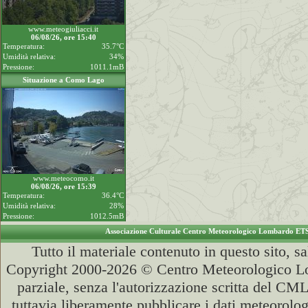
www.meteogiuliacci.it
06/08/26, ore 15:40
Temperatura:
35.7°C
Umidità relativa:
34%
Pressione:
1011.1mB
Situazione a Como Lago
www.meteocomo.it
06/08/26, ore 15:39
Temperatura:
36.4°C
Umidità relativa:
28%
Pressione:
1012.5mB
Associazione Culturale Centro Meteorologico Lombardo ET
Tutto il materiale contenuto in questo sito, s
Copyright 2000-2026 © Centro Meteorologico Lo
parziale, senza l'autorizzazione scritta del CML
tuttavia liberamente pubblicare i dati meteorolog