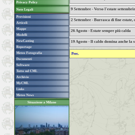
Privacy Policy
9 Settembre - Verso l'estate settembrin
Note Legali
Previsioni
2 Settembre - Burrasca di fine estate,
Articoli
Mappe
26 Agosto - Estate sempre più calda
Modelli
NowCasting
19 Agosto - Il caldo domina anche la 
Reportage
Meteo Fotografia
Prec.
Documenti
Software
Tutto sul CML
Archivio
MyCML
Links
Meteo News
Situazione a Milano