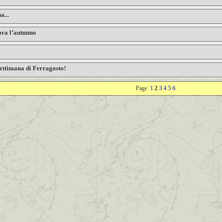
a...
 ora l’autunno
settimana di Ferragosto!
Page
1
2
3
4
5
6