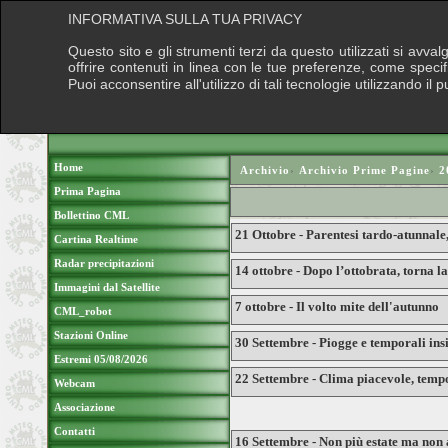
INFORMATIVA SULLA TUA PRIVACY
Questo sito e gli strumenti terzi da questo utilizzati si avva
offrire contenuti in linea con le tue preferenze, come speci
Puoi acconsentire all'utilizzo di tali tecnologie utilizzando 
Home
Archivio
›
Archivio Prime Pagine
›
2
Prima Pagina
Bollettino CML
21 Ottobre - Parentesi tardo-atunnale
Cartina Realtime
Radar precipitazioni
14 ottobre - Dopo l’ottobrata, torna l
Immagini dal Satellite
7 ottobre - Il volto mite dell'autunno
CML_robot
Stazioni Online
30 Settembre - Piogge e temporali in
Estremi 05/08/2026
22 Settembre - Clima piacevole, tem
Webcam
Associazione
Contatti
16 Settembre - Non più estate ma non