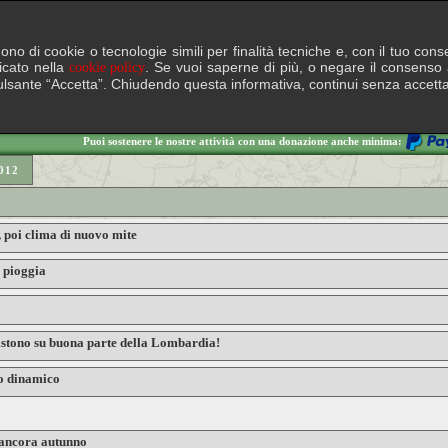
lgono di cookie o tecnologie simili per finalità tecniche e, con il tuo c
ficato nella
. Se vuoi saperne di più, o negare il consenso a
cookie policy
il pulsante “Accetta”. Chiudendo questa informativa, continui senza accett
Puoi sostenere le nostre attività con una donazione anche minima:
012
, poi clima di nuovo mite
a pioggia
sistono su buona parte della Lombardia!
po dinamico
 ancora autunno