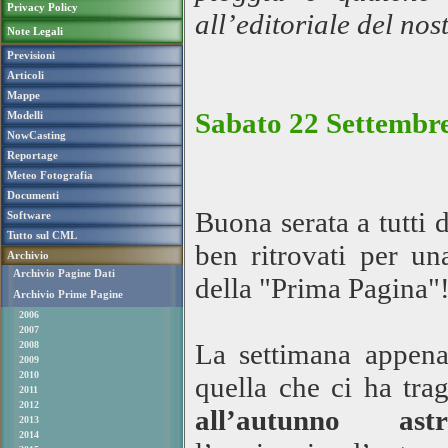
Privacy Policy
all’editoriale del no
Note Legali
Previsioni
Articoli
Mappe
Sabato 22 Settembre
Modelli
NowCasting
Reportage
Meteo Fotografia
Documenti
Buona serata a tutti
Software
Tutto sul CML
ben ritrovati per u
Archivio
Archivio Pagine Dati
della "Prima Pagina"
Archivio Prime Pagine
2006
2007
La settimana appena
2008
2009
2010
quella che ci ha tragh
2011
2012
all’autunno astr
2013
2014