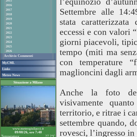
l’equinozio d’autun
2015
2016
Settembre alle 14:4
2017
2018
stata caratterizzat
2019
2020
2021
eccessi e con valori 
2022
2023
giorni piacevoli, tip
2024
2025
tempo (miti ma senza
2026
Archivio Commenti
con temperature “f
MyCML
Links
maglioncini dagli arm
Meteo News
Situazione a Milano
Anche la foto del 
visivamente quanto
territorio, e ritrae i
settembre quando, do
www.meteogiuliacci.it
rovesci, l’ingresso in
09/08/26, ore 7:40
Temperatura:
27.2°C