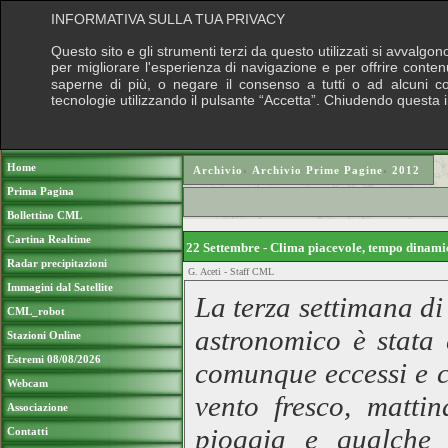
INFORMATIVA SULLA TUA PRIVACY
Questo sito e gli strumenti terzi da questo utilizzati si avvalgon
per migliorare l'esperienza di navigazione e per offrire conten
saperne di più, o negare il consenso a tutti o ad alcuni cook
tecnologie utilizzando il pulsante “Accetta”. Chiudendo questa 
Puoi sostenere le nostre attività con una do
Home
Archivio
›
Archivio Prime Pagine
›
2012
Prima Pagina
Bollettino CML
Cartina Realtime
22 Settembre - Clima piacevole, tempo dinam
Radar precipitazioni
G. Aceti - Staff CML
Immagini dal Satellite
La terza settimana di
CML_robot
astronomico è stata 
Stazioni Online
Estremi 08/08/2026
comunque eccessi e c
Webcam
vento fresco, mattin
Associazione
pioggia e qualche 
Contatti