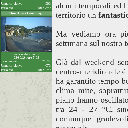
alcuni temporali ed h
Umidità relativa:
58%
Pressione:
1016.2mB
territorio un
fantast
Situazione a Como Lago
Ma vediamo ora più 
settimana sul nostro t
www.meteocomo.it
09/08/26, ore 7:39
Già dal weekend scor
Temperatura:
25.2°C
Umidità relativa:
67%
centro-meridionale è 
Pressione:
1018.1mB
ha garantito tempo b
clima mite, soprattut
piano hanno oscillato
tra 24 - 27 °C, si
comunque gradevoli