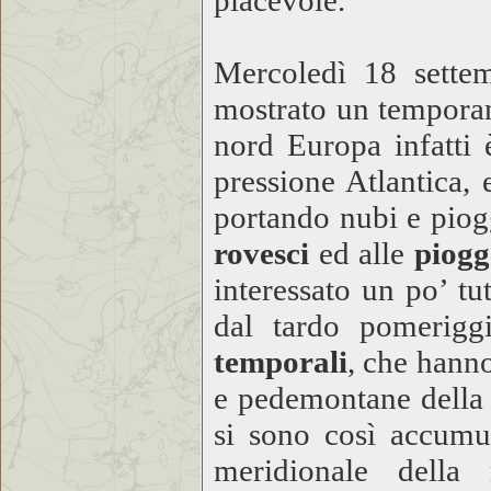
piacevole.
Mercoledì 18 settem
mostrato un tempor
nord Europa infatti è
pressione Atlantica, 
portando nubi e piogg
rovesci
ed alle
piog
interessato un po’ tu
dal tardo pomeriggi
temporali
, che hanno
e pedemontane della f
si sono così accumu
meridionale della