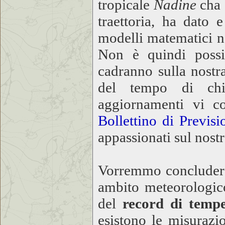
tropicale
Nadine
cha 
traettoria, ha dato 
modelli matematici n
Non è quindi possib
cadranno sulla nostr
del tempo di chia
aggiornamenti vi c
Bollettino di Previs
appassionati sul nost
Vorremmo concludere 
ambito meteorologico 
del
record di tem
esistono le misurazi