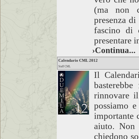
(ma non c
presenza di
fascino di
presentare i
›Continua...
Calendario CML 2012
Staff CML
Il Calenda
basterebbe
rinnovare i
possiamo e
importante 
aiuto. Non 
chiedono sol