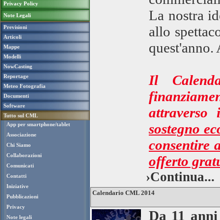
Privacy Policy
La nostra id
Note Legali
allo spetta
Previsioni
Articoli
quest'anno. 
Mappe
Modelli
NowCasting
Il Calen
Reportage
Meteo Fotografia
finanziame
Documenti
Software
attraverso 
Tutto sul CML
sostegno ec
App per smartphone/tablet
Associazione
consentire 
Chi Siamo
Collaborazioni
offerto grat
Comunicati
›Continua...
Contatti
Iniziative
Calendario CML 2014
Pubblicazioni
Privacy
Da 11 anni
Note legali