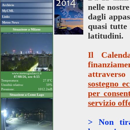
nelle nostr
Archivio
MyCML
dagli appas
Links
Meteo News
quasi tutte
Situazione a Milano
latitudini.
Il Calen
finanziame
attraverso 
www.meteogiuliacci.it
07/08/26, ore 4:55
Temperatura:
27.8°C
sostegno ec
Umidità relativa:
59%
Pressione:
1012.2mB
per consen
Situazione a Como Lago
servizio of
> Non tira