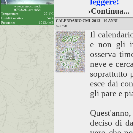
leggere!
www.meteocomo.it
›Continua...
07/08/26, ore 4:54
Temperatura:
27.1°C
Umidità relativa:
54%
CALENDARIO CML 2013 - 10 ANNI
Pressione:
1013.4mB
Staff CML
Il calendar
e non gli i
osserva tim
neve e cerca
soprattutto 
esce dai con
gli pare e pi
Quest'anno,
deciso di da
vero che no