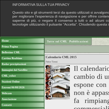
INFORMATIVA SULLA TUA PRIVACY
Questo sito e gli strumenti terzi da questo utilizzati si avvalgon
per migliorare l'esperienza di navigazione e per offrire conten
saperne di più, o negare il consenso a tutti o ad alcuni cook
tecnologie utilizzando il pulsante “Accetta”. Chiudendo questa 
Puoi sostenere le nostre attività con una do
Home
Tutto sul CML
›
Pubblicazioni
Prima Pagina
Bollettino CML
Calendario CML 2015
Cartina Realtime
Fabio Tironi
Radar precipitazioni
Il calendar
Immagini dal Satellite
cambio di un
CML_robot
Stazioni Online
espone con 
Estremi 06/08/2026
non è appas
Webcam
fa rimpian
Associazione
Contatti
commerciali