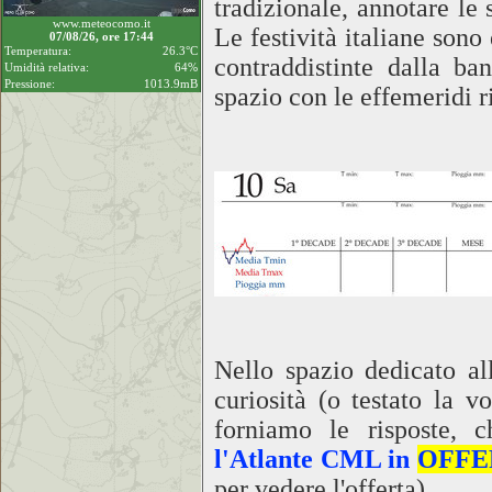
tradizionale, annotare le
www.meteocomo.it
Le festività italiane sono
07/08/26, ore 17:44
Temperatura:
26.3°C
contraddistinte dalla ba
Umidità relativa:
64%
Pressione:
1013.9mB
spazio con le effemeridi ri
Nello spazio dedicato al
curiosità (o testato la 
forniamo le risposte, 
l'Atlante CML in
OFFE
per vedere l'offerta)