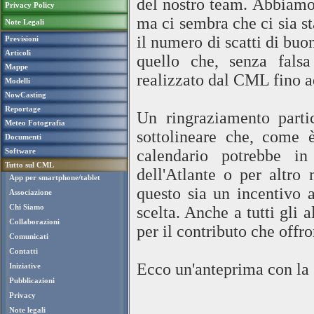
del nostro team. Abbiamo 
Privacy Policy
ma ci sembra che ci sia st
Note Legali
il numero di scatti di buon
Previsioni
Articoli
quello che, senza fals
Mappe
realizzato dal CML fino a
Modelli
NowCasting
Reportage
Un ringraziamento parti
Meteo Fotografia
sottolineare che, come 
Documenti
Software
calendario potrebbe in
Tutto sul CML
dell'Atlante o per altro
App per smartphone/tablet
questo sia un incentivo a
Associazione
Chi Siamo
scelta. Anche a tutti gli 
Collaborazioni
per il contributo che off
Comunicati
Contatti
Ecco un'anteprima con la 
Iniziative
Pubblicazioni
Privacy
Note legali