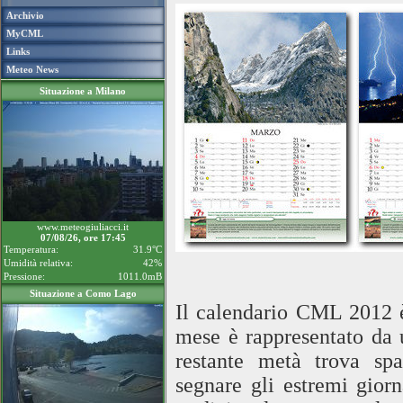
Archivio
MyCML
Links
Meteo News
Situazione a Milano
www.meteogiuliacci.it
07/08/26, ore 17:45
Temperatura:
31.9°C
Umidità relativa:
42%
Pressione:
1011.0mB
Situazione a Como Lago
Il calendario CML 2012 è
mese è rappresentato da
restante metà trova spa
segnare gli estremi giorn