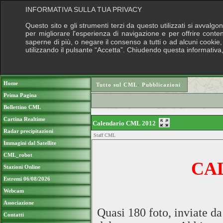
INFORMATIVA SULLA TUA PRIVACY
Questo sito e gli strumenti terzi da questo utilizzati si avvalgo
per migliorare l'esperienza di navigazione e per offrire conte
saperne di più, o negare il consenso a tutti o ad alcuni cookie, 
utilizzando il pulsante “Accetta”. Chiudendo questa informativa
Puoi sostenere le nostre attività con una 
Home
Tutto sul CML
›
Pubblicazioni
Prima Pagina
Bollettino CML
Cartina Realtime
Calendario CML 2012
Radar precipitazioni
Staff CML
Immagini dal Satellite
CML_robot
CA
Stazioni Online
Estremi 06/08/2026
Webcam
Associazione
Quasi 180 foto, inviate da
Contatti