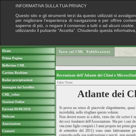
INFORMATIVA SULLA TUA PRIVACY
Questo sito e gli strumenti terzi da questo utilizzati si avvalgo
per migliorare l'esperienza di navigazione e per offrire conte
saperne di più, o negare il consenso a tutti o ad alcuni cookie, c
utilizzando il pulsante “Accetta”. Chiudendo questa informativa
Puoi sostenere le nostre attività con una d
Home
Tutto sul CML
›
Pubblicazioni
Prima Pagina
Bollettino CML
Cartina Realtime
Recensione dell'Atlante dei Climi e Microcli
Radar precipitazioni
Fabio Tironi
Immagini dal Satellite
Atlante dei C
CML_robot
Stazioni Online
Si prova un senso di piacevole sbigottimento, quasi
Estremi 06/08/2026
incredulità, nello sfogliare questo volume.
Webcam
Non dovrei essere io a dirlo, visto che chi scrive è 
dei soci fondatori dell'Associazione. Ma per i casi de
Associazione
vita (mio figlio compirà i 3 anni proprio nei primi gio
di settembre del 2011) sono stato fattivamente po
Contatti
coinvolto nella sua realizzazione e perciò, non avend