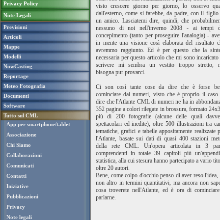
Privacy Policy
visto crescere giorno per giorno, lo osservo qua
dall'esterno, come si farebbe, da padre, con il flglio
Note Legali
un amico. Lasciatemi dire, quindi, che probabilmen
Previsioni
nessuno di noi nell'inverno 2008 - ai tempi d
concepimento (tanto per proseguire l'analogia) - av
Articoli
in mente una visione così elaborata del risultato 
Mappe
avremmo raggiunto. Ed è per questo che la sinte
Modelli
necessaria per questo articolo che mi sono incaricato
scrivere mi sembra un vestito troppo stretto, 
NowCasting
bisogna pur provarci.
Reportage
Meteo Fotografia
Ci son così tante cose da dire che è forse be
cominciare dai numeri, visto che è proprio il caso
Documenti
dire che l'Atlante CML di numeri ne ha in abbondan
Software
352 pagine a colori rilegate in brossura, formato 24x
Tutto sul CML
più di 200 fotografie (alcune delle quali davve
spettacolari ed inedite), oltre 500 illustrazioni tra ca
App per smartphone/tablet
tematiche, grafici e tabelle appositamente realizzate 
Associazione
l'Atlante, basate sui dati di quasi 400 stazioni me
Chi Siamo
della rete CML. Un'opera articolata in 3 part
comprendenti in totale 39 capitoli più un'appendi
Collaborazioni
statistica, alla cui stesura hanno partecipato a vario tit
Comunicati
oltre 20 autori.
Bene, come colpo d'occhio penso di aver reso l'idea,
Contatti
non altro in termini quantitativi, ma ancora non sap
Iniziative
cosa troverete nell'Atlante, ed è ora di cominciar
Pubblicazioni
parlarne.
Privacy
Note legali