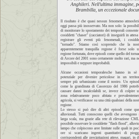
Anghileri. Nell'ultima immagine, p
Brambilla,
un eccezionale docum
Il risultato è che quasi nessun fenomeno atmosferi
oggi passa più inosservato. Ma non solo: la possibil
di monitorare lo spostamento dei temporali consente
cosiddetti "chaser" (cacciatori) di inseguirli in attesa
registrare gli eventi più fenomenali, i cosiddet
"tornado". Stiamo così scoprendo che la nost
apparentemente tranquilla regione è forse solo u
regione fortunata, dove episodi come quello del torn
di Arcore del 2001 sono certamente molto rari, ma 
impossibili e neppure improbabili.
Alcune occasioni temporalesche hanno in sè 
potenziale per divenire pericolose in un territor
sempre più urbanizzato come il nostro. Un episod
come la grandinata di Casorezzo del 1986 potreb
causare danni incalcolabili se, invece di colpire 
zona relativamente poco abitata e prevalentemen
agricola, si verificasse su una città qualsiasi della nos
regione.
Lo stesso si può dire di altri episodi come quel
alluvionali. Tutti conoscono quelli che avvengono 
larga scala, ma grazie alla rete di rilevazione CM
possibile osservare le cosiddette "flash flood", alluvi
lampo che colpiscono aree limitate sulle quali in po
ore si scaricano ingenti quantitativi di pioggi
corrispondenti alle precipitazioni attese, magari, in 