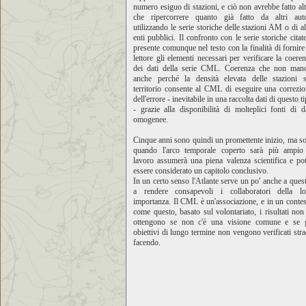
numero esiguo di stazioni, e ciò non avrebbe fatto al
che ripercorrere quanto già fatto da altri auto
utilizzando le serie storiche delle stazioni AM o di al
enti pubblici. Il confronto con le serie storiche citat
presente comunque nel testo con la finalità di fornire
lettore gli elementi necessari per verificare la coere
dei dati della serie CML. Coerenza che non manc
anche perché la densità elevata delle stazioni s
territorio consente al CML di eseguire una correzi
dell'errore - inevitabile in una raccolta dati di questo t
- grazie alla disponibilità di molteplici fonti di d
omogenee.
Cinque anni sono quindi un promettente inizio, ma s
quando l'arco temporale coperto sarà più ampio 
lavoro assumerà una piena valenza scientifica e po
essere considerato un capitolo conclusivo.
In un certo senso l'Atlante serve un po' anche a ques
a rendere consapevoli i collaboratori della lo
importanza. Il CML è un'associazione, e in un conte
come questo, basato sul volontariato, i risultati non
ottengono se non c'è una visione comune e se g
obiettivi di lungo termine non vengono verificati str
facendo.