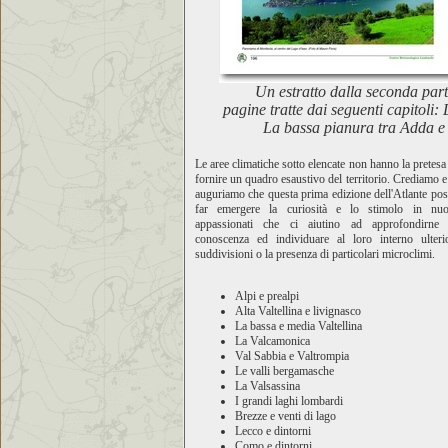
Un estratto dalla seconda part
pagine tratte dai seguenti capitoli
La bassa pianura tra Adda e 
Le aree climatiche sotto elencate non hanno la pretesa
fornire un quadro esaustivo del territorio. Crediamo e
auguriamo che questa prima edizione dell'Atlante po
far emergere la curiosità e lo stimolo in nuo
appassionati che ci aiutino ad approfondirne 
conoscenza ed individuare al loro interno ulterio
suddivisioni o la presenza di particolari microclimi.
Alpi e prealpi
Alta Valtellina e livignasco
La bassa e media Valtellina
La Valcamonica
Val Sabbia e Valtrompia
Le valli bergamasche
La Valsassina
I grandi laghi lombardi
Brezze e venti di lago
Lecco e dintorni
Como e dintorni