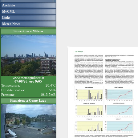
Archivio
MyCML
Links
Meteo News
Situazione a Milano
www.meteogiuliacci.it
07/08/26, ore 9:05
Temperatura:
28.4°C
Umidità relativa:
58%
Pressione:
1013.7mB
Situazione a Como Lago