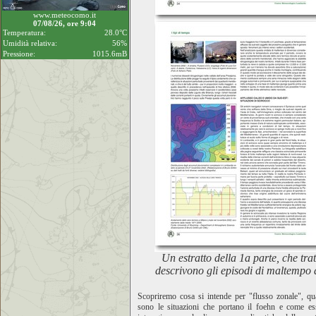
www.meteocomo.it
07/08/26, ore 9:04
Temperatura:
28.0°C
Umidità relativa:
56%
Pressione:
1015.6mB
Un estratto della 1a parte, che trat
descrivono gli episodi di maltempo 
Scopriremo cosa si intende per "flusso zonale", qu
sono le situazioni che portano il foehn e come es