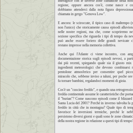
interagisce con le diverse zone climatiche della nos
regione, oppure ancora cos'è, come nasce e co
dobbiamo attenderci dalla nota figura depressionar
chiamata in gergo "Genova Low".
E ancora: le sciroccate, il tipico caso di maltempo 
non l'unico) che storicamente causa episodi alluvion
nelle nostre regioni, ma che, come scopriremo nel
sezione specifica che riguarda i tipi di tempo da ne
può anche essere foriero delle grandi nevicate c
restano impresse nella memoria collettiva.
Anche qui l'Atlante ci viene incontro, con amp
documentazione storica sugli episodi nevosi, a part
dai più recenti, spiegando quale sia il giusto mix
ingredienti meteorologici che devono combinarsi n
pentolone atmosferico per consentire quel picco
miracolo che, sebbene inviso a taluni, per poche ore
fa tornare bambini, regalandoci momenti di gioia.
Cos'è un "cuscino freddo", e quando una retrogressi
fredda continentale assume le caratteristiche che port
il "burian"? Come nascono episodi come il blizzard
Santa Lucia del 2001? Perchè in inverno talvolta fa 
freddo in città che in montagna? Quale tipo di tem
favorisce le inversioni termiche, perchè le nebb
persistono diversi giorni e quali sono le zone climati
della nostra regione in relazione a questi tipi di tempo