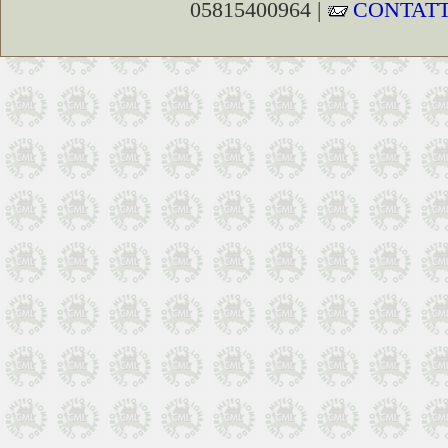
05815400964 |
CONTATT