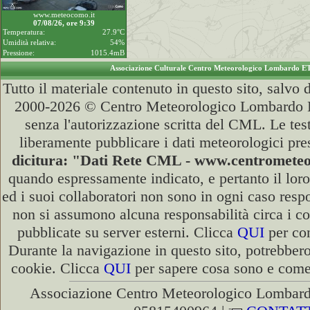
www.meteocomo.it
07/08/26, ore 9:39
Temperatura:
27.9°C
Umidità relativa:
54%
Pressione:
1015.4mB
Associazione Culturale Centro Meteorologico Lombardo E
Tutto il materiale contenuto in questo sito, salvo
2000-2026 © Centro Meteorologico Lombardo ET
senza l'autorizzazione scritta del CML. Le test
liberamente pubblicare i dati meteorologici pre
dicitura: "Dati Rete CML - www.centromete
quando espressamente indicato, e pertanto il lor
ed i suoi collaboratori non sono in ogni caso respon
non si assumono alcuna responsabilità circa i co
pubblicate su server esterni. Clicca
QUI
per con
Durante la navigazione in questo sito, potrebbero
cookie. Clicca
QUI
per sapere cosa sono e come d
Associazione Centro Meteorologico Lombardo