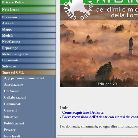
Privacy Policy
Note Legali
Previsioni
Articoli
Mappe
Modelli
NowCasting
Reportage
Meteo Fotografia
Documenti
Software
Tutto sul CML
App per smartphone/tablet
Associazione
Chi Siamo
Collaborazioni
Comunicati
Links
Contatti
-
Come acquistare l'Atlante;
Iniziative
-
Breve recensione dell'Atlante con sintesi dei con
Pubblicazioni
Per domande, chiarimenti, ed ogni altra informazione, 
Privacy
Note legali