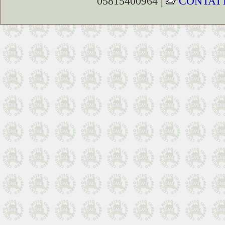
05815400964 |
CONTATT