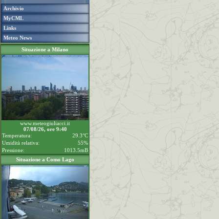
Archivio
MyCML
Links
Meteo News
Situazione a Milano
www.meteogiuliacci.it
07/08/26, ore 9:40
Temperatura:
29.3°C
Umidità relativa:
55%
Pressione:
1013.5mB
Situazione a Como Lago