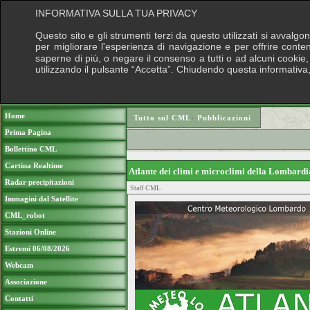
INFORMATIVA SULLA TUA PRIVACY
Questo sito e gli strumenti terzi da questo utilizzati si avvalgo
per migliorare l'esperienza di navigazione e per offrire conte
saperne di più, o negare il consenso a tutti o ad alcuni cookie, 
utilizzando il pulsante “Accetta”. Chiudendo questa informativa
Puoi sostenere le nostre attività con una 
Home
Tutto sul CML
›
Pubblicazioni
Prima Pagina
Bollettino CML
Cartina Realtime
Atlante dei climi e microclimi della Lombard
Radar precipitazioni
Staff CML
Immagini dal Satellite
CML_robot
Stazioni Online
Estremi 06/08/2026
Webcam
Associazione
Contatti