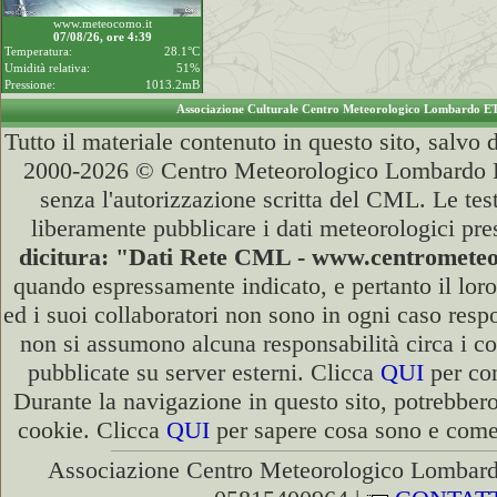
www.meteocomo.it
07/08/26, ore 4:39
Temperatura:
28.1°C
Umidità relativa:
51%
Pressione:
1013.2mB
Associazione Culturale Centro Meteorologico Lombardo E
Tutto il materiale contenuto in questo sito, salvo
2000-2026 © Centro Meteorologico Lombardo ET
senza l'autorizzazione scritta del CML. Le test
liberamente pubblicare i dati meteorologici pre
dicitura: "Dati Rete CML - www.centromete
quando espressamente indicato, e pertanto il lor
ed i suoi collaboratori non sono in ogni caso respon
non si assumono alcuna responsabilità circa i co
pubblicate su server esterni. Clicca
QUI
per con
Durante la navigazione in questo sito, potrebbero
cookie. Clicca
QUI
per sapere cosa sono e come d
Associazione Centro Meteorologico Lombardo