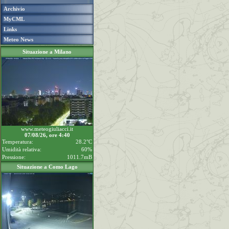
Archivio
MyCML
Links
Meteo News
Situazione a Milano
www.meteogiuliacci.it
07/08/26, ore 4:40
Temperatura:
28.2°C
Umidità relativa:
60%
Pressione:
1011.7mB
Situazione a Como Lago