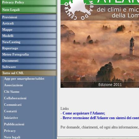
Privacy Policy
Note Legali
Previsioni
Articoli
Mappe
Modelli
NowCasting
Reportage
Meteo Fotografia
Documenti
Software
Tutto sul CML
App per smartphone/tablet
Associazione
Chi Siamo
Collaborazioni
Comunicati
Links
Contatti
-
Come acquistare l'Atlante;
Iniziative
-
Breve recensione dell'Atlante con sintesi dei con
Pubblicazioni
Per domande, chiarimenti, ed ogni altra informazione, 
Privacy
Note legali