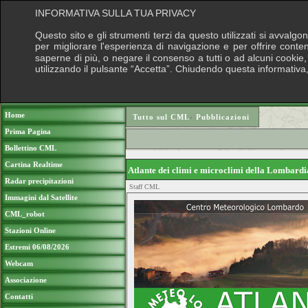
INFORMATIVA SULLA TUA PRIVACY
Questo sito e gli strumenti terzi da questo utilizzati si avvalgo
per migliorare l'esperienza di navigazione e per offrire conte
saperne di più, o negare il consenso a tutti o ad alcuni cookie, 
utilizzando il pulsante “Accetta”. Chiudendo questa informativa
Puoi sostenere le nostre attività con una 
Home
Tutto sul CML
›
Pubblicazioni
Prima Pagina
Bollettino CML
Cartina Realtime
Atlante dei climi e microclimi della Lombard
Radar precipitazioni
Staff CML
Immagini dal Satellite
CML_robot
Stazioni Online
Estremi 06/08/2026
Webcam
Associazione
Contatti