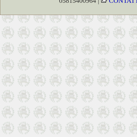
05815400964 |
CONTATT