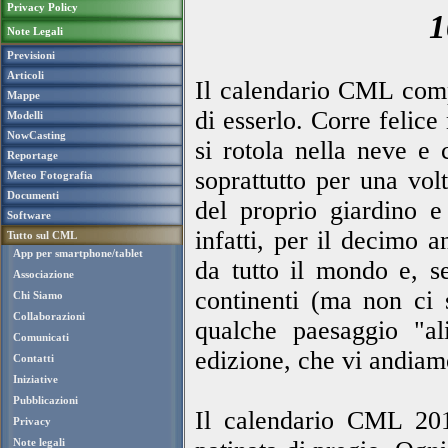
Privacy Policy
1
Note Legali
Previsioni
Articoli
Il calendario CML comp
Mappe
di esserlo. Corre felice
Modelli
NowCasting
si rotola nella neve e 
Reportage
soprattutto per una volt
Meteo Fotografia
Documenti
del proprio giardino e
Software
infatti, per il decimo 
Tutto sul CML
App per smartphone/tablet
da tutto il mondo e, s
Associazione
continenti (ma non ci
Chi Siamo
Collaborazioni
qualche paesaggio "al
Comunicati
edizione, che vi andiam
Contatti
Iniziative
Pubblicazioni
Il calendario CML 201
Privacy
Note legali