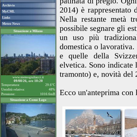
patinata di pregio. Ogn
Archivio
2014) è rappresentato 
MyCML
Nella restante metà t
Links
Meteo News
possibile segnare gli es
Situazione a Milano
un uso più tradiziona
domestica o lavorativa. 
e quelle della Svizzer
elvetica. Sono indicate l
tramonto) e, novità del 
www.meteogiuliacci.it
09/08/26, ore 10:20
Temperatura:
29.6°C
Umidità relativa:
48%
Ecco un'anteprima con l
Pressione:
1016.6mB
Situazione a Como Lago