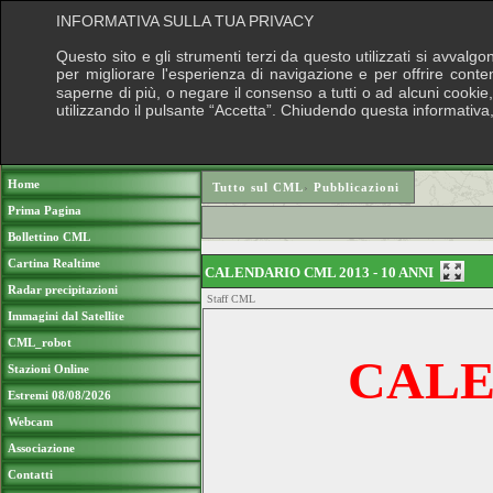
INFORMATIVA SULLA TUA PRIVACY
Questo sito e gli strumenti terzi da questo utilizzati si avvalgo
per migliorare l'esperienza di navigazione e per offrire conte
saperne di più, o negare il consenso a tutti o ad alcuni cookie, 
utilizzando il pulsante “Accetta”. Chiudendo questa informativa
Puoi sostenere le nostre attività con una
Home
Tutto sul CML
›
Pubblicazioni
Prima Pagina
Bollettino CML
Cartina Realtime
CALENDARIO CML 2013 - 10 ANNI
Radar precipitazioni
Staff CML
Immagini dal Satellite
CML_robot
CALE
Stazioni Online
Estremi 08/08/2026
Webcam
Associazione
Contatti