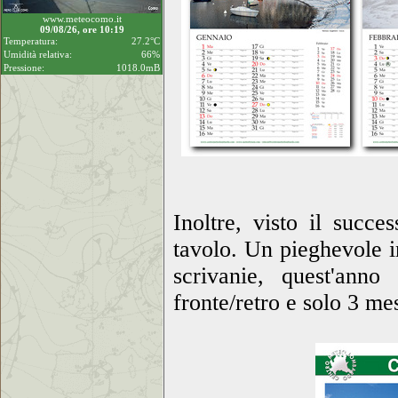
www.meteocomo.it
09/08/26, ore 10:19
Temperatura:
27.2°C
Umidità relativa:
66%
Pressione:
1018.0mB
Inoltre, visto il succ
tavolo. Un pieghevole in
scrivanie, quest'ann
fronte/retro e solo 3 me