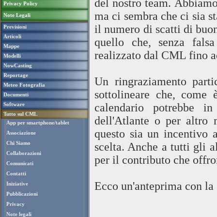
del nostro team. Abbiamo 
Privacy Policy
ma ci sembra che ci sia st
Note Legali
il numero di scatti di buon
Previsioni
Articoli
quello che, senza fals
Mappe
realizzato dal CML fino a
Modelli
NowCasting
Reportage
Un ringraziamento parti
Meteo Fotografia
sottolineare che, come 
Documenti
Software
calendario potrebbe in
Tutto sul CML
dell'Atlante o per altro
App per smartphone/tablet
questo sia un incentivo a
Associazione
Chi Siamo
scelta. Anche a tutti gli 
Collaborazioni
per il contributo che off
Comunicati
Contatti
Ecco un'anteprima con la 
Iniziative
Pubblicazioni
Privacy
Note legali