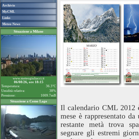
Archivio
MyCML
Links
Meteo News
Situazione a Milano
www.meteogiuliacci.it
06/08/26, ore 18:15
Temperatura:
36.3°C
Umidità relativa:
38%
Pressione:
1009.7mB
Situazione a Como Lago
Il calendario CML 2012 è
mese è rappresentato da
restante metà trova spa
segnare gli estremi giorn