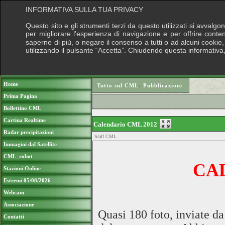
INFORMATIVA SULLA TUA PRIVACY
Questo sito e gli strumenti terzi da questo utilizzati si avvalgo
per migliorare l'esperienza di navigazione e per offrire conte
saperne di più, o negare il consenso a tutti o ad alcuni cookie, 
utilizzando il pulsante “Accetta”. Chiudendo questa informativa
Puoi sostenere le nostre attività con una 
Home
Tutto sul CML
›
Pubblicazioni
Prima Pagina
Bollettino CML
Cartina Realtime
Calendario CML 2012
Radar precipitazioni
Staff CML
Immagini dal Satellite
CML_robot
CA
Stazioni Online
Estremi 05/08/2026
Webcam
Associazione
Quasi 180 foto, inviate da
Contatti