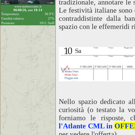
tradizionale, annotare le
www.meteocomo.it
Le festività italiane sono
06/08/26, ore 18:14
Temperatura:
36.9°C
contraddistinte dalla ba
Umidità relativa:
27%
Pressione:
1011.3mB
spazio con le effemeridi ri
Nello spazio dedicato al
curiosità (o testato la 
forniamo le risposte, 
l'Atlante CML in
OFFE
per vedere l'offerta)