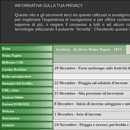
INFORMATIVA SULLA TUA PRIVACY
Questo sito e gli strumenti terzi da questo utilizzati si avvalgon
per migliorare l'esperienza di navigazione e per offrire conten
saperne di più, o negare il consenso a tutti o ad alcuni cook
tecnologie utilizzando il pulsante “Accetta”. Chiudendo questa 
Puoi sostenere le nostre attività con una do
Home
Archivio
›
Archivio Prime Pagine
›
2013
Prima Pagina
Bollettino CML
29 Dicembre - Forte maltempo sulle festività d
Cartina Realtime
Radar precipitazioni
22 Dicembre - Pioggia sul solstizio d'inverno
Immagini dal Satellite
CML_robot
15 Dicembre - Alta pressione ed inversione
Stazioni Online
8 Dicembre - Inizio di inverno soleggiato e mit
Estremi 05/08/2026
Webcam
1 Dicembre - Aria di inverno
Associazione
24 Novembre - Pioggia e rovesci, poi freddo e
Contatti