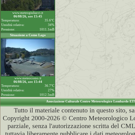
www.meteogiuliacci.it
06/08/26, ore 15:45
Temperatura:
35.6°C
Umidità relativa:
34%
Pressione:
1011.1mB
Situazione a Como Lago
www.meteocomo.it
06/08/26, ore 15:44
Temperatura:
36.7°C
Umidità relativa:
27%
Pressione:
1012.5mB
Associazione Culturale Centro Meteorologico Lombardo ET
Tutto il materiale contenuto in questo sito, s
Copyright 2000-2026 © Centro Meteorologico Lo
parziale, senza l'autorizzazione scritta del CML
tuttavia liberamente pubblicare i dati meteorolog