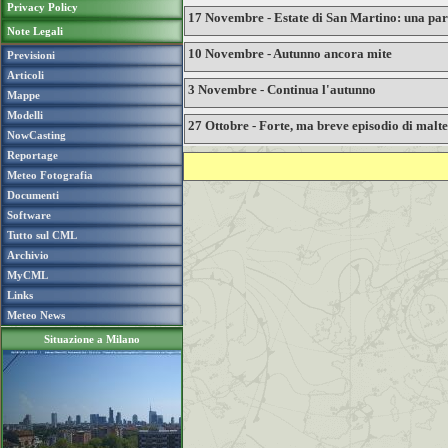
Privacy Policy
17 Novembre - Estate di San Martino: una par
Note Legali
10 Novembre - Autunno ancora mite
Previsioni
Articoli
3 Novembre - Continua l'autunno
Mappe
Modelli
27 Ottobre - Forte, ma breve episodio di malt
NowCasting
Reportage
Meteo Fotografia
Documenti
Software
Tutto sul CML
Archivio
MyCML
Links
Meteo News
Situazione a Milano