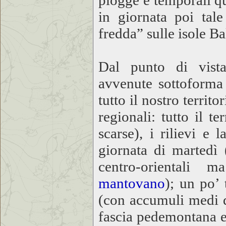
piogge e temporali qu
in giornata poi tale
fredda” sulle isole B
Dal punto di vista 
avvenute sottoforma 
tutto il nostro territ
regionali: tutto il t
scarse), i rilievi e 
giornata di martedì
centro-oriental
mantovano
); un po’ 
(con accumuli medi d
fascia pedemontana ed