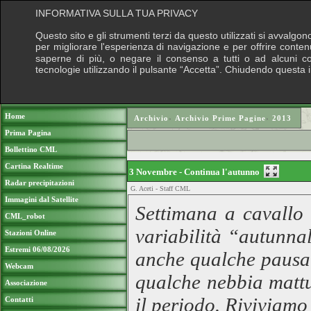
INFORMATIVA SULLA TUA PRIVACY
Questo sito e gli strumenti terzi da questo utilizzati si avvalgon
per migliorare l'esperienza di navigazione e per offrire conten
saperne di più, o negare il consenso a tutti o ad alcuni cook
tecnologie utilizzando il pulsante “Accetta”. Chiudendo questa 
Puoi sostenere le nostre attività con una do
Home
Archivio
›
Archivio Prime Pagine
›
2013
Prima Pagina
Bollettino CML
Cartina Realtime
3 Novembre - Continua l'autunno
Radar precipitazioni
G. Aceti - Staff CML
Immagini dal Satellite
Settimana a cavallo
CML_robot
variabilità “autunnal
Stazioni Online
Estremi 06/08/2026
anche qualche pausa 
Webcam
qualche nebbia mattut
Associazione
il periodo. Riviviamo
Contatti