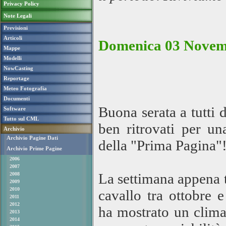
Privacy Policy
Note Legali
Previsioni
Articoli
Domenica 03 Novemb
Mappe
Modelli
NowCasting
Reportage
Meteo Fotografia
Documenti
Buona serata a tutti
Software
Tutto sul CML
ben ritrovati per u
Archivio
Archivio Pagine Dati
della "Prima Pagina"
Archivio Prime Pagine
2006
2007
La settimana appena t
2008
2009
2010
cavallo tra ottobre
2011
2012
ha mostrato un clima
2013
2014