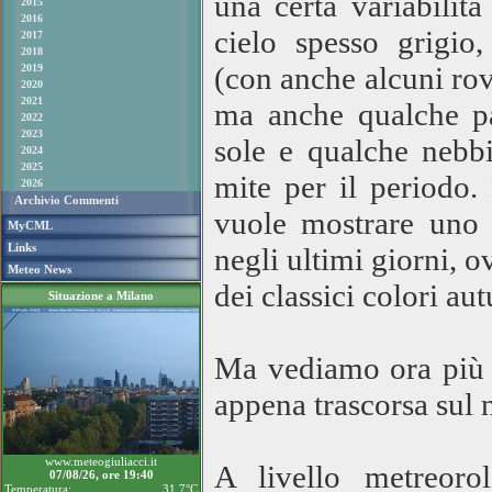
una certa variabilit
2015
2016
cielo spesso grigio,
2017
2018
(con anche alcuni rov
2019
2020
2021
ma anche qualche pa
2022
2023
sole e qualche nebbi
2024
2025
mite per il periodo.
2026
Archivio Commenti
vuole mostrare uno d
MyCML
Links
negli ultimi giorni, 
Meteo News
dei classici colori a
Situazione a Milano
Ma vediamo ora più i
appena trascorsa sul n
www.meteogiuliacci.it
A livello metreoro
07/08/26, ore 19:40
Temperatura:
31.7°C