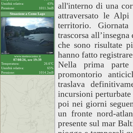
all'interno di una co
Umidità relativa:
43%
Pressione:
1011.3mB
attraversato le Alpi
Situazione a Como Lago
territorio. Giorna
trascorsa all’insegna
che sono risultate 
hanno fatto registrare
www.meteocomo.it
07/08/26, ore 19:39
Nella prima parte 
Temperatura:
26.6°C
Umidità relativa:
65%
promontorio anticic
Pressione:
1014.2mB
traslava definitiva
incursioni perturbate 
poi nei giorni seguen
un fronte nord-atla
presente sul mar Bal