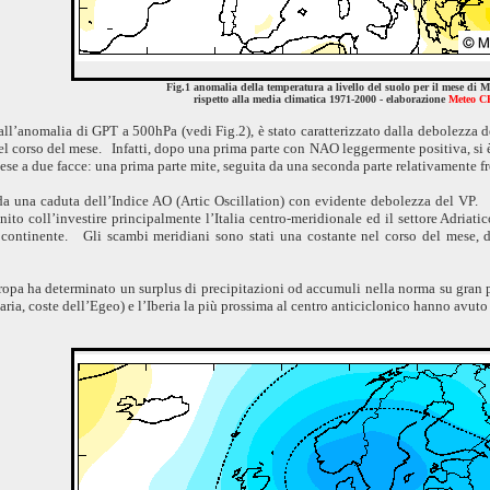
Fig.1 anomalia della temperatura a livello del suolo per il mese d
rispetto alla media climatica 1971-2000 - elaborazione
Meteo C
ll’anomalia di GPT a 500hPa (vedi Fig.2), è stato caratterizzato dalla debolezza d
corso del mese. Infatti, dopo una prima parte con NAO leggermente positiva, si è
e a due facce: una prima parte mite, seguita da una seconda parte relativamente 
a da una caduta dell’Indice AO (Artic Oscillation) con evidente debolezza del VP
nito coll’investire principalmente l’Italia centro-meridionale ed il settore Adriat
 continente. Gli scambi meridiani sono stati una costante nel corso del mese, 
ropa ha determinato un surplus di precipitazioni od accumuli nella norma su gran 
aria, coste dell’Egeo) e l’Iberia la più prossima al centro anticiclonico hanno avuto