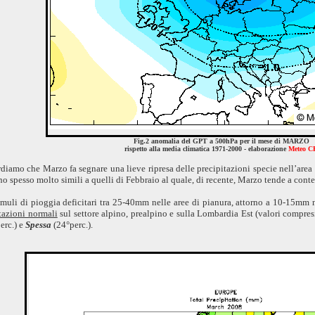
Fig.2 anomalia del GPT a 500hPa per il mese di MARZO
rispetto alla media climatica 1971-2000 - elaborazione
Meteo C
rdiamo che Marzo fa segnare una lieve ripresa delle precipitazioni specie nell’ar
no spesso molto simili a quelli di Febbraio al quale, di recente, Marzo tende a cont
umuli di pioggia deficitari tra 25-40mm nelle aree di pianura, attorno a 10-15mm
tazioni normali
sul settore alpino, prealpino e sulla Lombardia Est (valori compres
erc.) e
Spessa
(24°perc.).