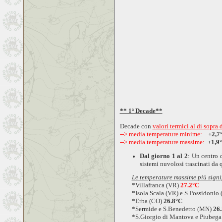
** 1ª Decade**
Decade con
valori termici al di sopra
--> media temperature minime:
+2,7
--> media temperature massime:
+1,9
Dal giorno 1 al 2
: Un centro 
sistemi nuvolosi trascinati da
Le temperature massime più signi
*Villafranca (VR)
27.2°C
*Isola Scala (VR) e S.Possidonio
*Erba (CO)
26.8°C
*Sermide e S.Benedetto (MN)
26
*S.Giorgio di Mantova e Piubeg