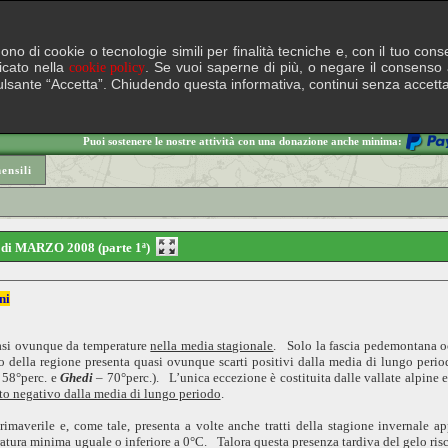
lgono di cookie o tecnologie simili per finalità tecniche e, con il tuo c
ficato nella
. Se vuoi saperne di più, o negare il consenso a
cookie policy
il pulsante “Accetta”. Chiudendo questa informativa, continui senza accett
Puoi sostenere le nostre attività con una donazione anche minima:
nsili
e di MARZO 2008 (parte 1ª)
ni
uasi ovunque da temperature
nella media stagionale
. Solo la fascia pedemontana 
to della regione presenta quasi ovunque scarti positivi dalla media di lungo perio
 58°perc. e
Ghedi
– 70°perc.). L’unica eccezione è costituita dalle vallate alpine e
to negativo dalla media di lungo periodo
.
imaverile e, come tale, presenta a volte anche tratti della stagione invernale
tura minima uguale o inferiore a 0°C. Talora questa presenza tardiva del gelo rischia