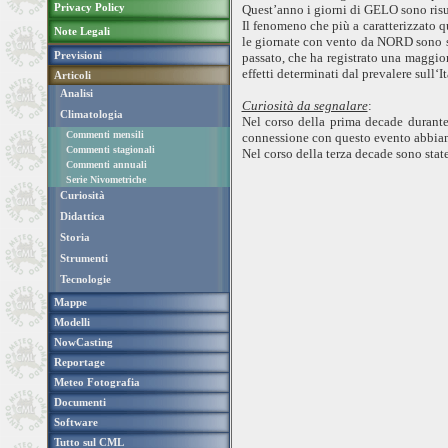
Privacy Policy
Quest’anno i giorni di GELO sono ris
Il fenomeno che più a caratterizzato 
Note Legali
le giornate con vento da NORD sono s
Previsioni
passato, che ha registrato una maggio
effetti determinati dal prevalere sull‘I
Articoli
Analisi
Curiosità da segnalare
:
Climatologia
Nel corso della prima decade durant
Commenti mensili
connessione con questo evento abbiam
Commenti stagionali
Nel corso della terza decade sono state
Commenti annuali
Serie Nivometriche
Curiosità
Didattica
Storia
Strumenti
Tecnologie
Mappe
Modelli
NowCasting
Reportage
Meteo Fotografia
Documenti
Software
Tutto sul CML