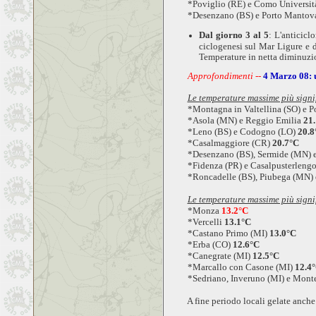
*Poviglio (RE) e Como Universit
*Desenzano (BS) e Porto Mantov
Dal giorno 3 al 5
: L'anticicl
ciclogenesi sul Mar Ligure e 
Temperature in netta diminuz
Approfondimenti --
4 Marzo 08: 
Le temperature massime più signi
*Montagna in Valtellina (SO) e Po
*Asola (MN) e Reggio Emilia
21
*Leno (BS) e Codogno (LO)
20.8
*Casalmaggiore (CR)
20.7°C
*Desenzano (BS), Sermide (MN) e 
*Fidenza (PR) e Casalpusterlengo
*Roncadelle (BS), Piubega (MN) e 
Le temperature massime più signi
*Monza
13.2°C
*Vercelli
13.1°C
*Castano Primo (MI)
13.0°C
*Erba (CO)
12.6°C
*Canegrate (MI)
12.5°C
*Marcallo con Casone (MI)
12.4
*Sedriano, Inveruno (MI) e Monte
A fine periodo locali gelate anche 