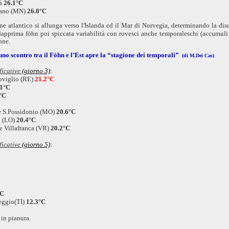
à
26.1°C
ano (MN)
26.0°C
one atlantico si allunga verso l'Islanda ed il Mar di Norvegia, determinando la d
dapprima föhn poi spiccata variabilità con rovesci anche temporaleschi (accumul
ione.
uno
scontro tra il Föhn e l’Est apre la “stagione dei temporali”
(di M.Dei Cas)
ficative
(giorno 3)
:
viglio (RE)
21.2°C
.1°C
°C
S.Possidonio (MO)
20.6°C
 (LO)
20.4°C
Villafranca (VR)
20.2°C
ficative
(giorno 5)
:
°C
ggio(TI)
12.3°C
in pianura.