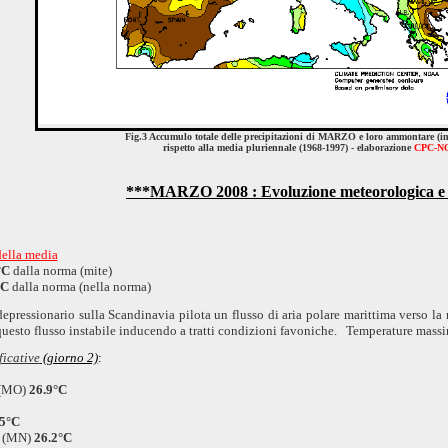
Fig.3 Accumulo totale delle precipitazioni di MARZO e loro ammontare (in
rispetto alla media pluriennale (1968-1997) - elaborazione
CPC-N
***MARZO 2008 : Evoluzione meteorologica e 
 della media
°C
dalla norma (mite)
°C
dalla norma (nella norma)
depressionario sulla Scandinavia pilota un flusso di aria polare marittima verso l
 questo flusso instabile inducendo a tratti condizioni favoniche. Temperature massi
ficative
(giorno 2)
:
 (MO)
26.9°C
.5°C
a (MN)
26.2°C