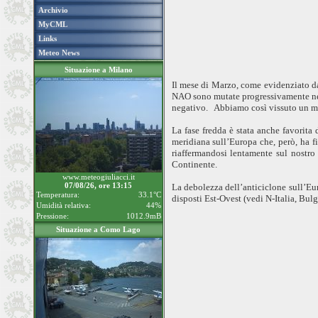
Archivio
MyCML
Links
Meteo News
Situazione a Milano
Il mese di Marzo, come evidenziato da
NAO sono mutate progressivamente nel 
negativo. Abbiamo così vissuto un mes
La fase fredda è stata anche favorit
meridiana sull’Europa che, però, ha fi
riaffermandosi lentamente sul nostro
Continente.
www.meteogiuliacci.it
07/08/26, ore 13:15
La debolezza dell’anticiclone sull’Eu
Temperatura:
33.1°C
disposti Est-Ovest (vedi N-Italia, Bulg
Umidità relativa:
44%
Pressione:
1012.9mB
Situazione a Como Lago