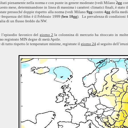
ultati pienamente nella norma e con punte in genere moderate (vedi Milano
2gg
con
questo mese, determinandone in linea di massima i caratteri climatici finali, è st
tate pressoché doppie rispetto alla norma (vedi Milano
9gg
contro
4gg
della medi
r frequenza del föhn è il Febbraio 1999 (
ben 10gg
).
La prevalenza di condizioni fa
talia di un flusso freddo da NW.
e l’episodio favonico del
giorno 2
la colonnina di mercurio ha ritoccato in molte
o registrato MIN degne di metà Aprile.
 di tutto rispetto le temperature minime, registrate il
giorno 24
al seguito dell’irruz