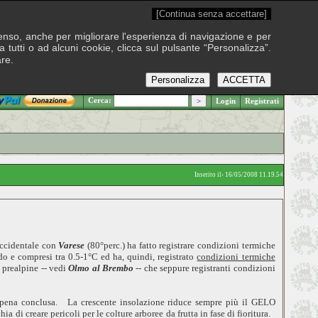
[Continua senza accettare]
onsenso, anche per migliorare l'esperienza di navigazione e per
 tutti o ad alcuni cookie, clicca sul pulsante “Personalizza”.
are.
Personalizza
ACCETTA
.: Venerdì 7 agosto 2026
Cerca:
Login
Registrati
Inserito il› 16/05/2008 11.19.54
occidentale con
Varese
(80°perc.) ha fatto registrare condizioni termiche
do e compresi tra 0.5-1°C ed ha, quindi, registrato
condizioni termiche
 prealpine -- vedi
Olmo al Brembo
-- che seppure registranti condizioni
 appena conclusa.
La crescente insolazione riduce sempre più il GELO
 di creare pericoli per le colture arboree da frutta in fase di fioritura.