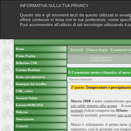
INFORMATIVA SULLA TUA PRIVACY
Questo sito e gli strumenti terzi da questo utilizzati si avva
offrire contenuti in linea con le tue preferenze, come speci
Puoi acconsentire all'utilizzo di tali tecnologie utilizzando 
Home
Articoli
›
Climatologia
›
Commenti me
Prima Pagina
Ultimi Articoli
Bollettino CML
Cartina Realtime
Il Commento meteo-climatico al mes
Radar precipitazioni
Massimo Mazzoleni
Immagini dal Satellite
2ª parte:
Temperature e precipitazio
CML_robot
Stazioni Online
Marzo 2008
è stato caratterizzato q
Estremi 06/08/2026
più calde rispetto alla norma
. Il res
normali
(valori compresi tra
Milano
–
Webcam
termiche normali, presentano
uno scar
Associazione
Marzo è solitamente il primo mese pr
Contatti
mattutino, cioè le giornate con tempera