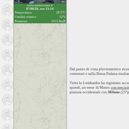
www.meteocomo.it
07/08/26, ore 13:14
Temperatura:
28.5°C
Umidità relativa:
52%
Pressione:
1015.8mB
Dal punto di vista pluviometrico rico
contenuti e sulla Bassa Padana risulta
Tutta la Lombardia ha registrato acc
quindi, un mese di Marzo
con precipi
pianura occidentale con
Milano
(25°p