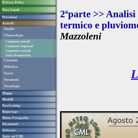
Privacy Policy
Note Legali
2ªparte >> Analisi 
Previsioni
termico e pluviome
Articoli
Analisi
Mazzoleni
Climatologia
Commenti mensili
Commenti stagionali
Commenti annuali
Serie Nivometriche
Curiosità
Didattica
Storia
Strumenti
Tecnologie
Mappe
Modelli
NowCasting
Reportage
Meteo Fotografia
Documenti
Software
Tutto sul CML