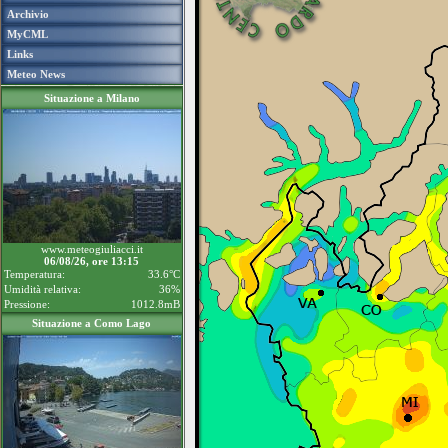
Archivio
MyCML
Links
Meteo News
Situazione a Milano
www.meteogiuliacci.it
06/08/26, ore 13:15
Temperatura:
33.6°C
Umidità relativa:
36%
Pressione:
1012.8mB
Situazione a Como Lago