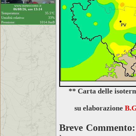
www.meteocomo.it
06/08/26, ore 13:14
Temperatura:
35.5°C
Umidità relativa:
33%
Pressione:
1014.0mB
** Carta delle isoter
su elaborazione
B.G
Breve Commento