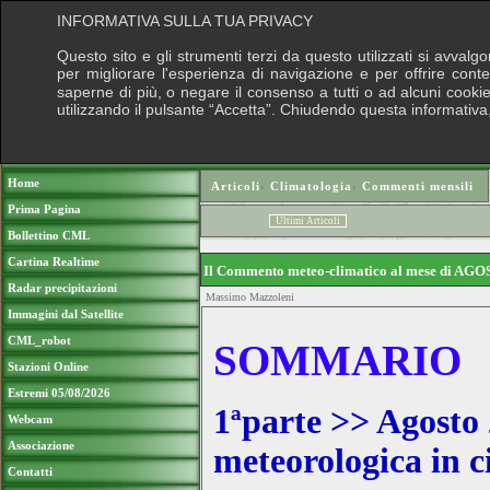
INFORMATIVA SULLA TUA PRIVACY
Questo sito e gli strumenti terzi da questo utilizzati si avvalg
per migliorare l'esperienza di navigazione e per offrire cont
saperne di più, o negare il consenso a tutti o ad alcuni cookie,
utilizzando il pulsante “Accetta”. Chiudendo questa informativa
Puoi sostenere le nostre attività con u
Home
Articoli
›
Climatologia
›
Commenti mensili
Prima Pagina
Ultimi Articoli
Bollettino CML
Cartina Realtime
Il Commento meteo-climatico al mese di AGO
Radar precipitazioni
Massimo Mazzoleni
Immagini dal Satellite
CML_robot
SOMMARIO
Stazioni Online
Estremi 05/08/2026
1ªparte >> Agosto 
Webcam
Associazione
meteorologica in c
Contatti