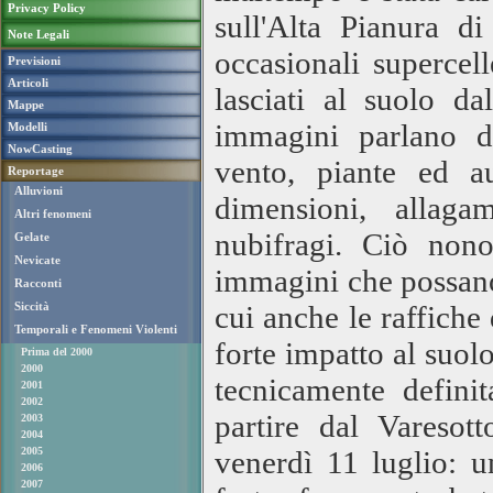
Privacy Policy
sull'Alta Pianura di
Note Legali
occasionali supercel
Previsioni
Articoli
lasciati al suolo da
Mappe
immagini parlano da
Modelli
NowCasting
vento, piante ed a
Reportage
Alluvioni
dimensioni, allaga
Altri fenomeni
nubifragi. Ciò non
Gelate
Nevicate
immagini che possano
Racconti
Siccità
cui anche le raffiche 
Temporali e Fenomeni Violenti
forte impatto al suol
Prima del 2000
2000
tecnicamente defini
2001
2002
partire dal Vareso
2003
2004
2005
venerdì 11 luglio: u
2006
2007