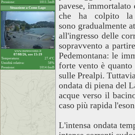
Pressione:
1011.5mB
pavese, immortalato d
Situazione a Como Lago
che ha colpito la 
sono gradualmente att
all'ingresso delle cor
sopravvento a partire 
www.meteocomo.it
Pedemontana: le imma
07/08/26, ore 15:19
Temperatura:
27.4°C
forte vento è quanto
Umidità relativa:
58%
Pressione:
1014.6mB
sulle Prealpi. Tuttavi
ondata di piena del L
acque verso il bacin
caso più rapida l'eso
L'intensa ondata temp