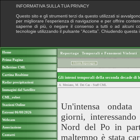
INFORMATIVA SULLA TUA PRIVACY
Questo sito e gli strumenti terzi da questo utilizzati si avvalgon
per migliorare l'esperienza di navigazione e per offrire conten
saperne di più, o negare il consenso a tutti o ad alcuni cook
tecnologie utilizzando il pulsante “Accetta”. Chiudendo questa 
Puoi sostenere le nostre attività con una do
Home
Reportage
›
Temporali e Fenomeni Violenti
›
Prima Pagina
Ultimi Reportages
Bollettino CML
Cartina Realtime
Gli intensi temporali della seconda decade di
Radar precipitazioni
A. Mesiano, M. Dei Cas - Staff CML
Immagini dal Satellite
CML_robot
Un'intensa ondata 
Stazioni Online
Estremi 06/08/2026
giorni, interessando
Webcam
Nord del Po in parti
Associazione
maltempo è stata cara
Contatti