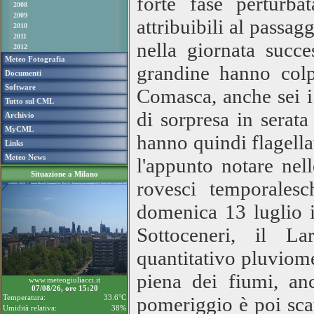
forte fase perturba
2008
2009
attribuibili al passag
2010
2011
nella giornata succ
2012
Meteo Fotografia
grandine hanno col
Documenti
Software
Comasca, anche sei i
Tutto sul CML
di sorpresa in serat
Archivio
MyCML
hanno quindi flagella
Links
Meteo News
l'appunto notare nel
Situazione a Milano
rovesci temporalesc
domenica 13 luglio i
Sottoceneri, il La
quantitativo pluviome
piena dei fiumi, an
www.meteogiuliacci.it
07/08/26, ore 15:20
Temperatura:
33.6°C
pomeriggio è poi scat
Umidità relativa:
38%