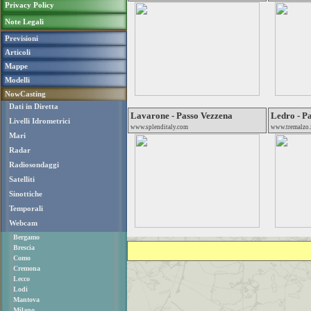
Privacy Policy
Note Legali
Previsioni
Articoli
Mappe
Modelli
NowCasting
Dati in Diretta
Lavarone - Passo Vezzena
Ledro - P
Livelli Idrometrici
www.splenditaly.com
www.tremalzo.
Mari
Radar
Radiosondaggi
Satelliti
Sinottiche
Temporali
Webcam
Bergamo
Brescia
Como
Cremona
Lecco
Lodi
Mantova
Milano