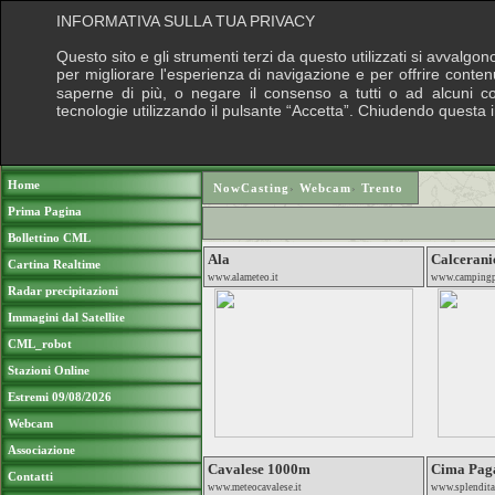
INFORMATIVA SULLA TUA PRIVACY
Questo sito e gli strumenti terzi da questo utilizzati si avvalgon
per migliorare l'esperienza di navigazione e per offrire conten
saperne di più, o negare il consenso a tutti o ad alcuni cook
tecnologie utilizzando il pulsante “Accetta”. Chiudendo questa 
Puoi sostenere le nostre attività con una do
Home
NowCasting
›
Webcam
›
Trento
Prima Pagina
Bollettino CML
Ala
Calcerani
Cartina Realtime
www.alameteo.it
www.campingp
Radar precipitazioni
Immagini dal Satellite
CML_robot
Stazioni Online
Estremi 09/08/2026
Webcam
Associazione
Cavalese 1000m
Cima Pag
Contatti
www.meteocavalese.it
www.splendita