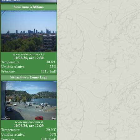
Situazione a Milano
www.meteogiuliacci.it
10/08/26, ore 12:30
Temperatura:
30.8°C
Umidità relativa:
53%
Pressione:
1015.1mB
Situazione a Como Lago
www.meteocomo.it
10/08/26, ore 12:29
Temperatura:
29.9°C
Umidità relativa:
58%
Pressione:
1016.0mB