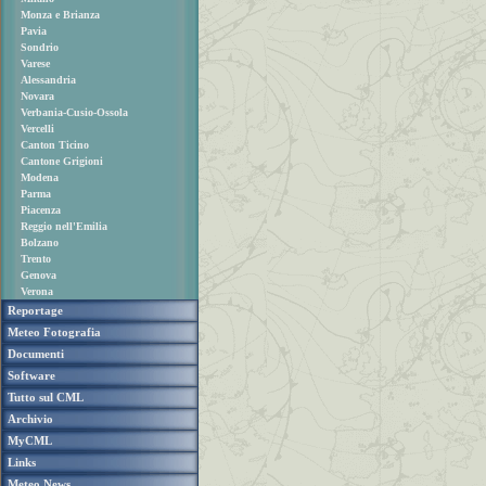
Monza e Brianza
Pavia
Sondrio
Varese
Alessandria
Novara
Verbania-Cusio-Ossola
Vercelli
Canton Ticino
Cantone Grigioni
Modena
Parma
Piacenza
Reggio nell'Emilia
Bolzano
Trento
Genova
Verona
Reportage
Meteo Fotografia
Documenti
Software
Tutto sul CML
Archivio
MyCML
Links
Meteo News