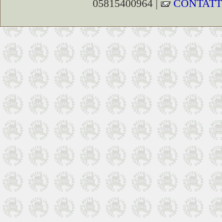
05815400964 |
CONTATT