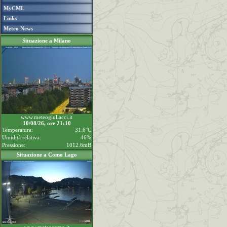
MyCML
Links
Meteo News
Situazione a Milano
www.meteogiuliacci.it
10/08/26, ore 21:10
Temperatura:
31.6°C
Umidità relativa:
46%
Pressione:
1012.6mB
Situazione a Como Lago