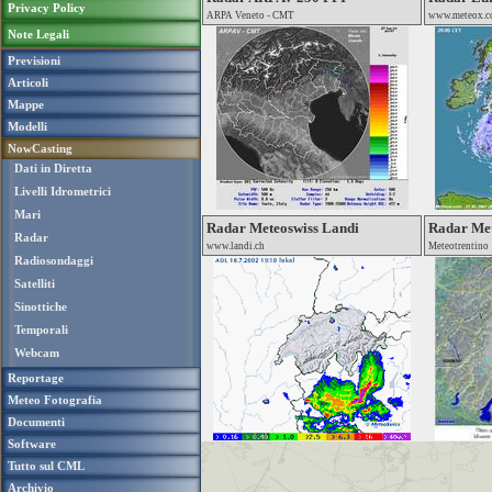
Privacy Policy
ARPA Veneto - CMT
www.meteox.
Note Legali
Previsioni
Articoli
Mappe
Modelli
NowCasting
Dati in Diretta
Livelli Idrometrici
Mari
Radar Meteoswiss Landi
Radar Met
Radar
www.landi.ch
Meteotrentino
Radiosondaggi
Satelliti
Sinottiche
Temporali
Webcam
Reportage
Meteo Fotografia
Documenti
Software
Tutto sul CML
Archivio