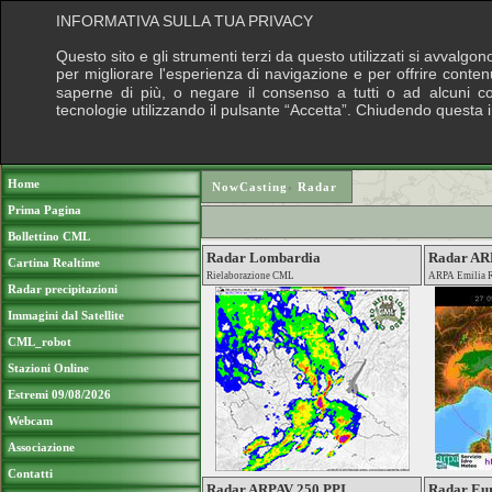
INFORMATIVA SULLA TUA PRIVACY
Questo sito e gli strumenti terzi da questo utilizzati si avvalgon
per migliorare l'esperienza di navigazione e per offrire conten
saperne di più, o negare il consenso a tutti o ad alcuni cook
tecnologie utilizzando il pulsante “Accetta”. Chiudendo questa 
Puoi sostenere le nostre attività con una do
Home
NowCasting
›
Radar
Prima Pagina
Bollettino CML
Radar Lombardia
Radar A
Cartina Realtime
Rielaborazione CML
ARPA Emilia 
Radar precipitazioni
Immagini dal Satellite
CML_robot
Stazioni Online
Estremi 09/08/2026
Webcam
Associazione
Contatti
Radar ARPAV 250 PPI
Radar Eu