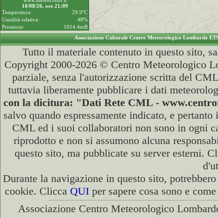
www.meteocomo.it
10/08/26, ore 21:09
Temperatura:
29.9°C
Umidità relativa:
48%
Pressione:
1014.4mB
Associazione Culturale Centro Meteorologico Lombardo ET
Tutto il materiale contenuto in questo sito, s
Copyright 2000-2026 © Centro Meteorologico Lo
parziale, senza l'autorizzazione scritta del CML
tuttavia liberamente pubblicare i dati meteorolog
con la dicitura: "Dati Rete CML - www.cent
salvo quando espressamente indicato, e pertanto i
CML ed i suoi collaboratori non sono in ogni cas
riprodotto e non si assumono alcuna responsabili
questo sito, ma pubblicate su server esterni. C
d'u
Durante la navigazione in questo sito, potrebbero 
cookie. Clicca
QUI
per sapere cosa sono e come d
Associazione Centro Meteorologico Lombardo