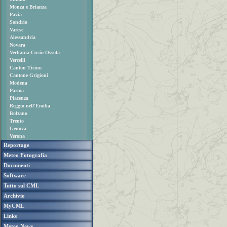
Monza e Brianza
Pavia
Sondrio
Varese
Alessandria
Novara
Verbania-Cusio-Ossola
Vercelli
Canton Ticino
Cantone Grigioni
Modena
Parma
Piacenza
Reggio nell'Emilia
Bolzano
Trento
Genova
Verona
Reportage
Meteo Fotografia
Documenti
Software
Tutto sul CML
Archivio
MyCML
Links
Meteo News