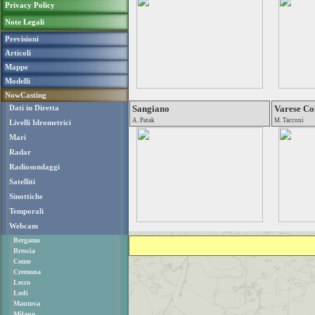
Privacy Policy
Note Legali
Previsioni
Articoli
Mappe
Modelli
NowCasting
Dati in Diretta
Sangiano
Varese Co
A. Patak
M. Tacconi
Livelli Idrometrici
Mari
Radar
Radiosondaggi
Satelliti
Sinottiche
Temporali
Webcam
Bergamo
Brescia
Como
Cremona
Lecco
Lodi
Mantova
Milano