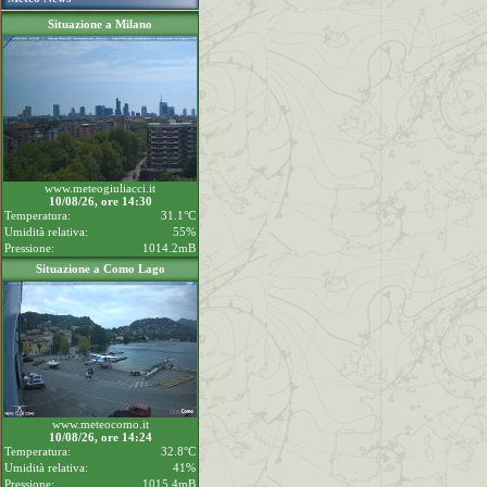
Situazione a Milano
www.meteogiuliacci.it
10/08/26, ore 14:30
Temperatura:
31.1°C
Umidità relativa:
55%
Pressione:
1014.2mB
Situazione a Como Lago
www.meteocomo.it
10/08/26, ore 14:24
Temperatura:
32.8°C
Umidità relativa:
41%
Pressione:
1015.4mB