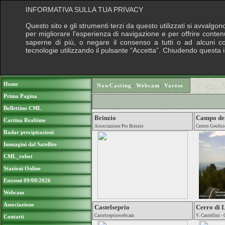
INFORMATIVA SULLA TUA PRIVACY
Questo sito e gli strumenti terzi da questo utilizzati si avvalgon
per migliorare l'esperienza di navigazione e per offrire conten
saperne di più, o negare il consenso a tutti o ad alcuni cook
tecnologie utilizzando il pulsante “Accetta”. Chiudendo questa 
Puoi sostenere le nostre attività con una do
Home
NowCasting
›
Webcam
›
Varese
Prima Pagina
Bollettino CML
Brinzio
Campo dei
Cartina Realtime
Associazione Pro Brinzio
Centro Geofisi
Radar precipitazioni
Immagini dal Satellite
CML_robot
Stazioni Online
Estremi 09/08/2026
Webcam
Associazione
Castelseprio
Cerro di
Castelsepriowebcam
V. Castellini 
Contatti