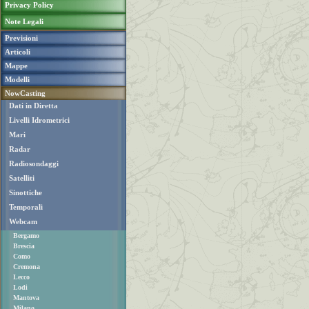
Privacy Policy
Note Legali
Previsioni
Articoli
Mappe
Modelli
NowCasting
Dati in Diretta
Livelli Idrometrici
Mari
Radar
Radiosondaggi
Satelliti
Sinottiche
Temporali
Webcam
Bergamo
Brescia
Como
Cremona
Lecco
Lodi
Mantova
Milano