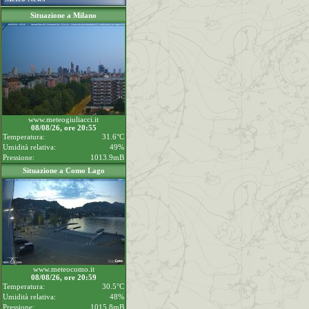
Situazione a Milano
www.meteogiuliacci.it
08/08/26, ore 20:55
Temperatura:
31.6°C
Umidità relativa:
49%
Pressione:
1013.9mB
Situazione a Como Lago
www.meteocomo.it
08/08/26, ore 20:59
Temperatura:
30.5°C
Umidità relativa:
48%
Pressione:
1015.8mB