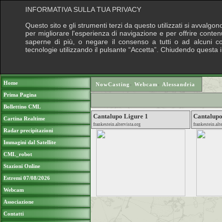
INFORMATIVA SULLA TUA PRIVACY
Questo sito e gli strumenti terzi da questo utilizzati si avvalgon
per migliorare l'esperienza di navigazione e per offrire conten
saperne di più, o negare il consenso a tutti o ad alcuni cook
tecnologie utilizzando il pulsante “Accetta”. Chiudendo questa 
Puoi sostenere le nostre attività con una do
Home
NowCasting
›
Webcam
›
Alessandria
Prima Pagina
Bollettino CML
Cantalupo Ligure 1
Cantalupo
Cartina Realtime
frankestein.altervista.org
frankestein.alt
Radar precipitazioni
Immagini dal Satellite
CML_robot
Stazioni Online
Estremi 07/08/2026
Webcam
Associazione
Contatti