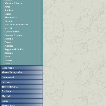
Monza e Brianza
Pavia
Sondrio
Varese
Alessandria
Novara
Verbania-Cusio-Ossola
Vercelli
Canton Ticino
Cantone Grigioni
Modena
Parma
Piacenza
Reggio nell'Emilia
Bolzano
Trento
Genova
Verona
Reportage
Meteo Fotografia
Documenti
Software
Tutto sul CML
Archivio
MyCML
Links
Meteo News