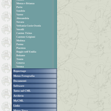
Monza e Brianza
Pavia
Sondrio
Varese
Alessandria
Novara
Verbania-Cusio-Ossola
Vercelli
Canton Ticino
Cantone Grigioni
Modena
Parma
Piacenza
Reggio nell'Emilia
Bolzano
Trento
Genova
Verona
Reportage
Meteo Fotografia
Documenti
Software
Tutto sul CML
Archivio
MyCML
Links
Meteo News