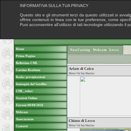
INFORMATIVA SULLA TUA PRIVACY
Questo sito e gli strumenti terzi da questo utilizzati si avva
offrire contenuti in linea con le tue preferenze, come speci
Puoi acconsentire all'utilizzo di tali tecnologie utilizzando 
Home
NowCasting
›
Webcam
›
Lecco
Prima Pagina
Bollettino CML
Arlate di Calco
Cartina Realtime
Meteo Val San Martino
Radar precipitazioni
Immagini dal Satellite
CML_robot
Stazioni Online
Estremi 08/08/2026
Webcam
Associazione
Chiuso di Lecco
Meteo Val San Martino
Contatti