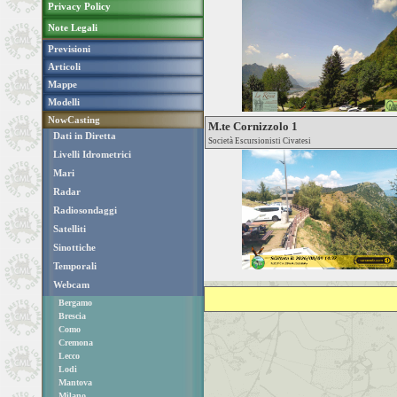
Privacy Policy
Note Legali
Previsioni
Articoli
Mappe
Modelli
NowCasting
M.te Cornizzolo 1
Dati in Diretta
Società Escursionisti Civatesi
Livelli Idrometrici
Mari
Radar
Radiosondaggi
Satelliti
Sinottiche
Temporali
Webcam
Bergamo
Brescia
Como
Cremona
Lecco
Lodi
Mantova
Milano