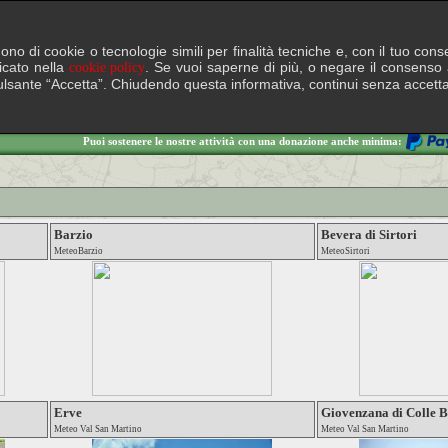
lgono di cookie o tecnologie simili per finalità tecniche e, con il tuo c
ficato nella
. Se vuoi saperne di più, o negare il consenso a
cookie policy
il pulsante “Accetta”. Chiudendo questa informativa, continui senza accett
Puoi sostenere le nostre attività con una donazione anche minima:
Barzio
Bevera di Sirtori
MeteoBarzio
MeteoSirtori
Erve
Giovenzana di Colle B
Meteo Val San Martino
Meteo Val San Martino