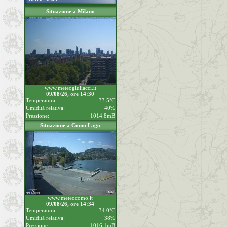
Situazione a Milano
www.meteogiuliacci.it
09/08/26, ore 14:30
Temperatura:
33.5°C
Umidità relativa:
40%
Pressione:
1014.8mB
Situazione a Como Lago
www.meteocomo.it
09/08/26, ore 14:34
Temperatura:
34.0°C
Umidità relativa:
38%
Pressione:
1016.1mB