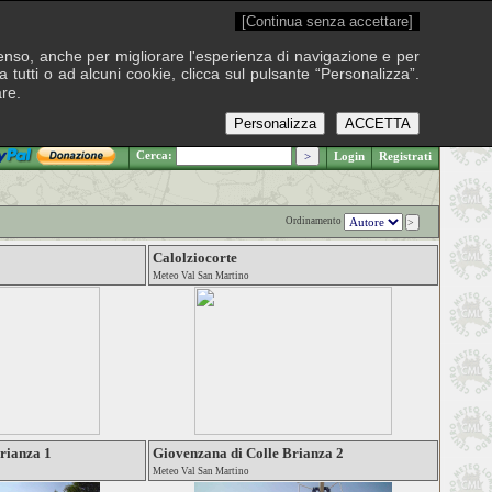
[Continua senza accettare]
onsenso, anche per migliorare l'esperienza di navigazione e per
 tutti o ad alcuni cookie, clicca sul pulsante “Personalizza”.
are.
Personalizza
ACCETTA
.: Domenica 9 agosto 2026
Cerca:
Login
Registrati
Ordinamento
Calolziocorte
Meteo Val San Martino
rianza 1
Giovenzana di Colle Brianza 2
Meteo Val San Martino