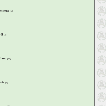
remona
(1)
di
(2)
lano
(15)
via
(5)