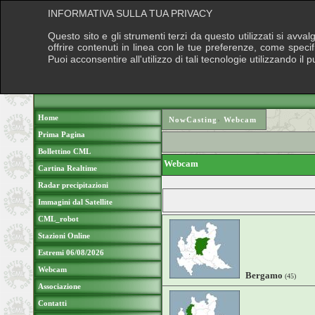
INFORMATIVA SULLA TUA PRIVACY
Questo sito e gli strumenti terzi da questo utilizzati si avva
offrire contenuti in linea con le tue preferenze, come speci
Puoi acconsentire all'utilizzo di tali tecnologie utilizzando 
Home
NowCasting
›
Webcam
Prima Pagina
Bollettino CML
Webcam
Cartina Realtime
Radar precipitazioni
Immagini dal Satellite
CML_robot
Stazioni Online
Estremi 06/08/2026
Webcam
Bergamo
(45)
Associazione
Contatti