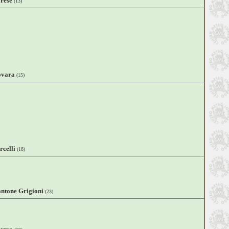
rese
(13)
vara
(15)
rcelli
(18)
ntone Grigioni
(23)