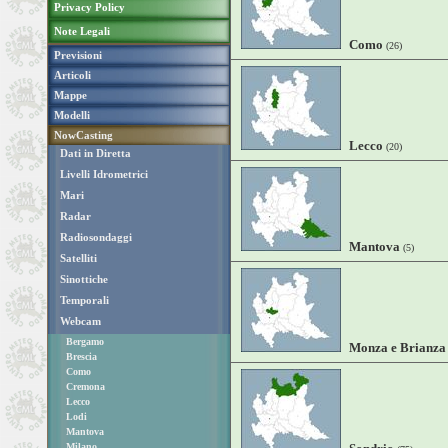
Privacy Policy
Note Legali
Como
(26)
Previsioni
Articoli
Mappe
Modelli
NowCasting
Lecco
(20)
Dati in Diretta
Livelli Idrometrici
Mari
Radar
Radiosondaggi
Mantova
(5)
Satelliti
Sinottiche
Temporali
Webcam
Bergamo
Monza e Brianza
Brescia
Como
Cremona
Lecco
Lodi
Mantova
Milano