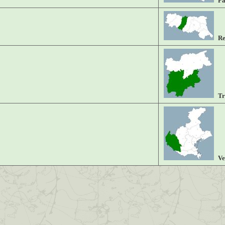
P
Re
Tr
Ve