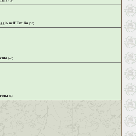
arma
(19)
ggio nell'Emilia
(10)
ento
(40)
rona
(6)