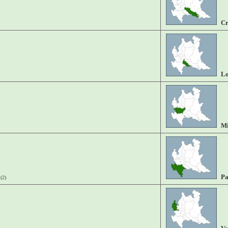
C
Lo
Mi
Pa
(2)