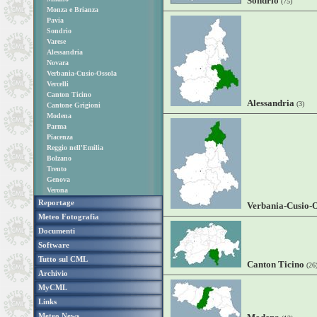
Sondrio
(75)
Monza e Brianza
Pavia
Sondrio
Varese
Alessandria
Novara
Verbania-Cusio-Ossola
Vercelli
Canton Ticino
Alessandria
(3)
Cantone Grigioni
Modena
Parma
Piacenza
Reggio nell'Emilia
Bolzano
Trento
Genova
Verona
Reportage
Verbania-Cusio-O
Meteo Fotografia
Documenti
Software
Tutto sul CML
Canton Ticino
(26
Archivio
MyCML
Links
Meteo News