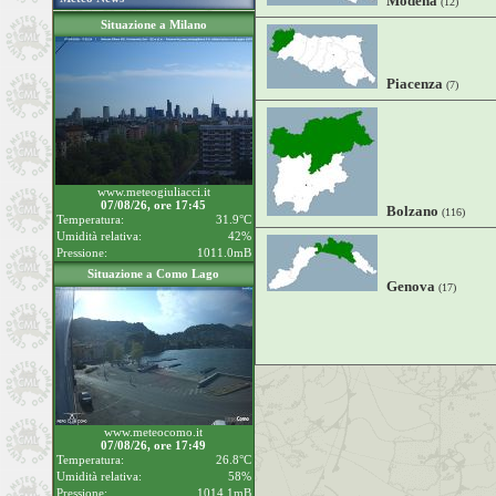
Modena
(12)
Situazione a Milano
Piacenza
(7)
www.meteogiuliacci.it
07/08/26, ore 17:45
Bolzano
(116)
Temperatura:
31.9°C
Umidità relativa:
42%
Pressione:
1011.0mB
Situazione a Como Lago
Genova
(17)
www.meteocomo.it
07/08/26, ore 17:49
Temperatura:
26.8°C
Umidità relativa:
58%
Pressione:
1014.1mB