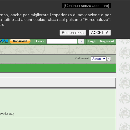
[Continua senza accettare]
onsenso, anche per migliorare l'esperienza di navigazione e per
 tutti o ad alcuni cookie, clicca sul pulsante “Personalizza”.
are.
Personalizza
ACCETTA
.: Venerdì 7 agosto 2026
Cerca:
Login
Registrati
Ordinamento
escia
(65)