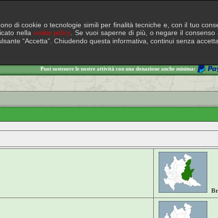
lgono di cookie o tecnologie simili per finalità tecniche e, con il tuo c
ficato nella
. Se vuoi saperne di più, o negare il consenso a
cookie policy
il pulsante “Accetta”. Chiudendo questa informativa, continui senza accett
Puoi sostenere le nostre attività con una donazione anche minima:
Br