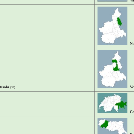
Va
No
ssola
Ve
(39)
Ca
)