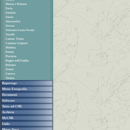
Monza e Brianza
Pavia
Sondrio
Varese
Alessandria
Novara
Verbania-Cusio-Ossola
Vercelli
Canton Ticino
Cantone Grigioni
Modena
Parma
Piacenza
Reggio nell'Emilia
Bolzano
Trento
Genova
Verona
Reportage
Meteo Fotografia
Documenti
Software
Tutto sul CML
Archivio
MyCML
Links
Meteo News