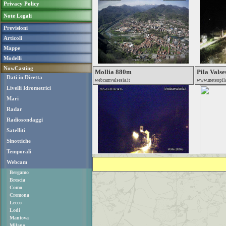
Privacy Policy
Note Legali
Previsioni
Articoli
Mappe
Modelli
NowCasting
Mollia 880m
Pila Vals
Dati in Diretta
webcamvalsesia.it
www.meteopila.
Livelli Idrometrici
Mari
Radar
Radiosondaggi
Satelliti
Sinottiche
Temporali
Webcam
Bergamo
Brescia
Como
Cremona
Lecco
Lodi
Mantova
Milano