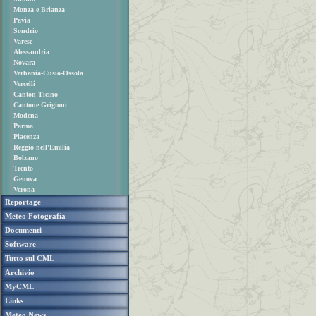
Monza e Brianza
Pavia
Sondrio
Varese
Alessandria
Novara
Verbania-Cusio-Ossola
Vercelli
Canton Ticino
Cantone Grigioni
Modena
Parma
Piacenza
Reggio nell'Emilia
Bolzano
Trento
Genova
Verona
Reportage
Meteo Fotografia
Documenti
Software
Tutto sul CML
Archivio
MyCML
Links
Meteo News