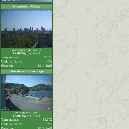
Situazione a Milano
www.meteogiuliacci.it
09/08/26, ore 14:30
Temperatura:
33.5°C
Umidità relativa:
40%
Pressione:
1014.8mB
Situazione a Como Lago
www.meteocomo.it
09/08/26, ore 14:39
Temperatura:
34.3°C
Umidità relativa:
37%
Pressione:
1016.1mB