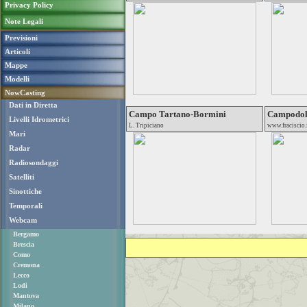
Privacy Policy
Note Legali
Previsioni
Articoli
Mappe
Modelli
NowCasting
Dati in Diretta
Campo Tartano-Bormini
Campodolc
Livelli Idrometrici
L. Tripiciano
www.fraciscio.
Mari
Radar
Radiosondaggi
Satelliti
Sinottiche
Temporali
Webcam
Bergamo
Brescia
Como
Cremona
Lecco
Lodi
Mantova
Milano