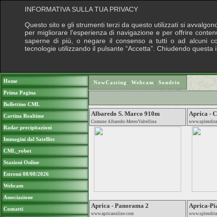
INFORMATIVA SULLA TUA PRIVACY
Questo sito e gli strumenti terzi da questo utilizzati si avvalgon
per migliorare l'esperienza di navigazione e per offrire conten
saperne di più, o negare il consenso a tutti o ad alcuni cook
tecnologie utilizzando il pulsante “Accetta”. Chiudendo questa 
Puoi sostenere le nostre attività con una do
Home
NowCasting
›
Webcam
›
Sondrio
Prima Pagina
Bollettino CML
Albaredo S. Marco 910m
Aprica - 
Cartina Realtime
Comune Albaredo-MeteoValtellina
www.splendita
Radar precipitazioni
Immagini dal Satellite
CML_robot
Stazioni Online
Estremi 08/08/2026
Webcam
Associazione
Aprica - Panorama 2
Aprica-Pi
Contatti
www.apricaonline.com
www.splendita