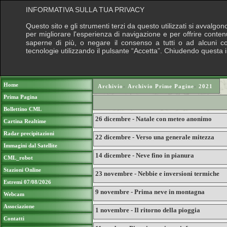
INFORMATIVA SULLA TUA PRIVACY
Questo sito e gli strumenti terzi da questo utilizzati si avvalgon
per migliorare l'esperienza di navigazione e per offrire conten
saperne di più, o negare il consenso a tutti o ad alcuni cook
tecnologie utilizzando il pulsante “Accetta”. Chiudendo questa 
Puoi sostenere le nostre attività con una do
Home
Archivio
›
Archivio Prime Pagine
›
2021
Prima Pagina
Bollettino CML
26 dicembre - Natale con meteo anonimo
Cartina Realtime
Radar precipitazioni
22 dicembre - Verso una generale mitezza
Immagini dal Satellite
14 dicembre - Neve fino in pianura
CML_robot
Stazioni Online
23 novembre - Nebbie e inversioni termiche
Estremi 07/08/2026
9 novembre - Prima neve in montagna
Webcam
Associazione
1 novembre - Il ritorno della pioggia
Contatti