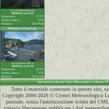
www.meteogiuliacci.it
08/08/26, ore 8:50
Temperatura:
27.2°C
Umidità relativa:
61%
Pressione:
1015.8mB
Situazione a Como Lago
www.meteocomo.it
08/08/26, ore 8:54
Temperatura:
24.8°C
Umidità relativa:
65%
Pressione:
1018.1mB
Associazione Culturale Centro Meteorologico Lombardo ET
Tutto il materiale contenuto in questo sito, s
Copyright 2000-2026 © Centro Meteorologico Lo
parziale, senza l'autorizzazione scritta del CML
tuttavia liberamente pubblicare i dati meteorolog