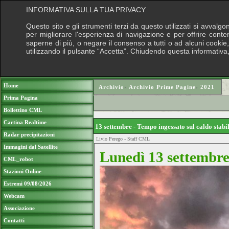
INFORMATIVA SULLA TUA PRIVACY
Questo sito e gli strumenti terzi da questo utilizzati si avvalgo
per migliorare l'esperienza di navigazione e per offrire conte
saperne di più, o negare il consenso a tutti o ad alcuni cookie, 
utilizzando il pulsante “Accetta”. Chiudendo questa informativa
Puoi sostenere le nostre attività con una
Home
Archivio
›
Archivio Prime Pagine
›
2021
Prima Pagina
Bollettino CML
Cartina Realtime
13 settembre - Tempo ingessato sul caldo stab
Radar precipitazioni
Livio Perego - Staff CML
Immagini dal Satellite
Lunedì 13 settembre
CML_robot
Stazioni Online
Estremi 09/08/2026
Webcam
Associazione
Contatti