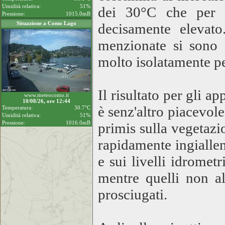
Umidità relativa:
51%
dei 30°C che per 
Pressione:
1015.0mB
Situazione a Como Lago
decisamente elevato
menzionate si sono 
molto isolatamente pe
Il risultato per gli ap
www.meteocomo.it
10/08/26, ore 12:44
è senz'altro piacevole
Temperatura:
30.7°C
Umidità relativa:
51%
Pressione:
1016.0mB
primis sulla vegetazi
rapidamente ingiallen
e sui livelli idromet
mentre quelli non al
prosciugati.