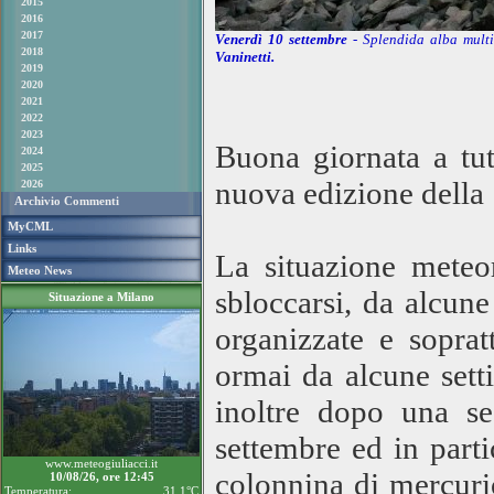
2015
2016
2017
Venerdì 10 settembre
- Splendida alba mult
2018
Vaninetti.
2019
2020
2021
2022
2023
Buona giornata a tut
2024
2025
nuova edizione della
2026
Archivio Commenti
MyCML
Links
La situazione meteo
Meteo News
sbloccarsi, da alcune
Situazione a Milano
organizzate e sopra
ormai da alcune sett
inoltre dopo una se
settembre ed in parti
www.meteogiuliacci.it
colonnina di mercurio
10/08/26, ore 12:45
Temperatura:
31.1°C