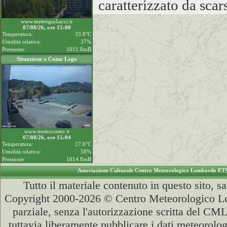
caratterizzato da scar
www.meteogiuliacci.it
07/08/26, ore 15:00
Temperatura:
33.8°C
Umidità relativa:
37%
Pressione:
1011.8mB
Situazione a Como Lago
www.meteocomo.it
07/08/26, ore 15:04
Temperatura:
27.6°C
Umidità relativa:
58%
Pressione:
1014.8mB
Associazione Culturale Centro Meteorologico Lombardo ET
Tutto il materiale contenuto in questo sito, s
Copyright 2000-2026 © Centro Meteorologico Lo
parziale, senza l'autorizzazione scritta del CML
tuttavia liberamente pubblicare i dati meteorolog