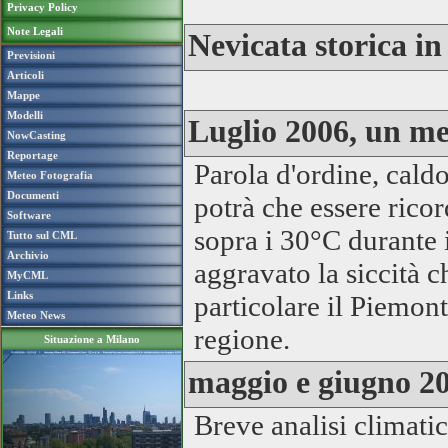
Privacy Policy
Note Legali
Nevicata storica i
Previsioni
Articoli
Mappe
Modelli
Luglio 2006, un m
NowCasting
Reportage
Parola d'ordine, cald
Meteo Fotografia
Documenti
potrà che essere rico
Software
sopra i 30°C durante 
Tutto sul CML
Archivio
aggravato la
siccità
ch
MyCML
Links
particolare il Piemont
Meteo News
regione.
Situazione a Milano
maggio e giugno 20
Breve analisi climat