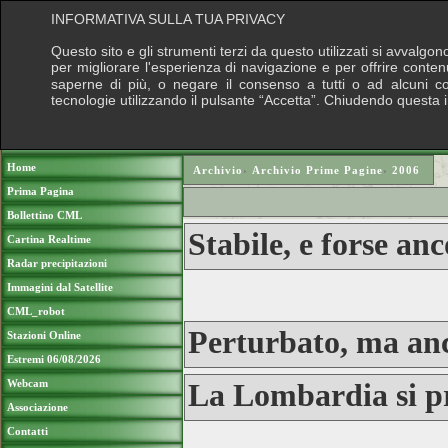
INFORMATIVA SULLA TUA PRIVACY
Questo sito e gli strumenti terzi da questo utilizzati si avvalgon
per migliorare l'esperienza di navigazione e per offrire conten
saperne di più, o negare il consenso a tutti o ad alcuni cook
tecnologie utilizzando il pulsante “Accetta”. Chiudendo questa 
Puoi sostenere le nostre attività con una do
Home
Archivio
›
Archivio Prime Pagine
›
2006
Prima Pagina
Bollettino CML
Stabile, e forse anc
Cartina Realtime
Radar precipitazioni
Immagini dal Satellite
CML_robot
Perturbato, ma an
Stazioni Online
Estremi 06/08/2026
Webcam
La Lombardia si p
Associazione
Contatti