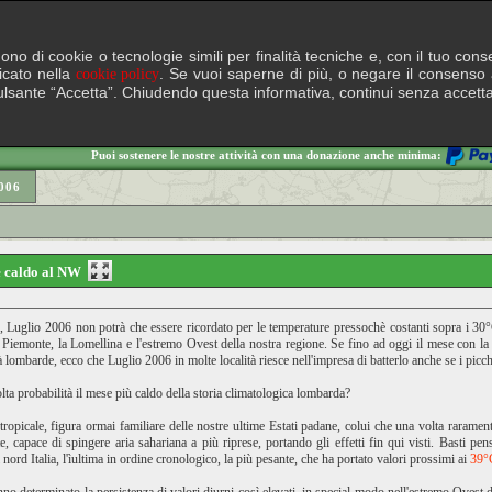
lgono di cookie o tecnologie simili per finalità tecniche e, con il tuo c
ficato nella
. Se vuoi saperne di più, o negare il consenso a
cookie policy
il pulsante “Accetta”. Chiudendo questa informativa, continui senza accett
Puoi sostenere le nostre attività con una donazione anche minima:
006
e caldo al NW
o, Luglio 2006 non potrà che essere ricordato per le temperature pressochè costanti sopra i 30°
 il Piemonte, la Lomellina e l'estremo Ovest della nostra regione. Se fino ad oggi il mese con l
 lombarde, ecco che Luglio 2006 in molte località riesce nell'impresa di batterlo anche se i picc
lta probabilità il mese più caldo della storia climatologica lombarda?
btropicale, figura ormai familiare delle nostre ultime Estati padane, colui che una volta raramen
ate, capace di spingere aria sahariana a più riprese, portando gli effetti fin qui visti. Basti
ord Italia, l'ìultima in ordine cronologico, la più pesante, che ha portato valori prossimi ai
39°