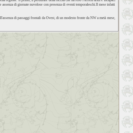
lla regione. Il primo, il perdurare della siccità che ha reso i terreni aridi e incapaci
tale assenza di giornate nuvolose con presenza di eventi temporaleschi.Il mese infatti
all'assenza di passaggi frontali da Ovest, di un modesto fronte da NW a metà mese,