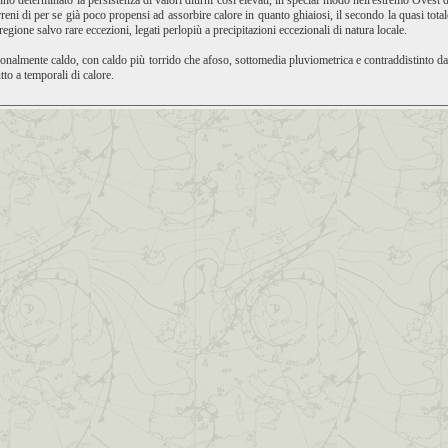
anno determinato la persistenza di valori diurni così elevati, in special modo nell'estremo Ovest de
 terreni di per se già poco propensi ad assorbire calore in quanto ghiaiosi, il secondo la quasi to
egione salvo rare eccezioni, legati perlopiù a precipitazioni eccezionali di natura locale.
nalmente caldo, con caldo più torrido che afoso, sottomedia pluviometrica e contraddistinto d
tto a temporali di calore.