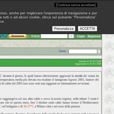
[Continua senza accettare]
onsenso, anche per migliorare l'esperienza di navigazione e per
 tutti o ad alcuni cookie, clicca sul pulsante “Personalizza”.
are.
Personalizza
ACCETTA
.: Giovedì 6 agosto 2026
Cerca:
Login
Registrati
Cerca ›
Inserito il› 01/01/2006
Aggiornato il› 01/01/2006
C durante il giorno, le quali hanno ulteriormente aggravato la
siccità
che ormai da
a temperatura media più elevata era risultato il famigerato Agosto 2003, fautore dei
hi di caldo del 2003 non sono stati mai raggiunti ne minimamente avvicinati.
te raggiungeva col suo alito caldo e secco la nostra regione, nelle ultime 5 estati è
 pensare che in questo mese, ben 3 distinte onde calde hanno invaso il Mediterraneo
C
nel lodigiano e di
36-37°C
a Milano città e nel resto della pianura.