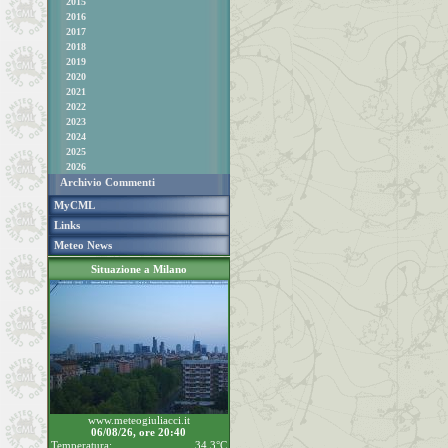
2015
2016
2017
2018
2019
2020
2021
2022
2023
2024
2025
2026
Archivio Commenti
MyCML
Links
Meteo News
Situazione a Milano
www.meteogiuliacci.it
06/08/26, ore 20:40
Temperatura:
34.3°C