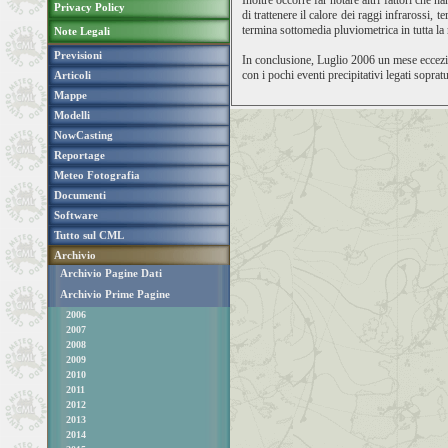
Inoltre occorre far notare altri fattori che h
Privacy Policy
di trattenere il calore dei raggi infrarossi,
termina sottomedia pluviometrica in tutta la r
Note Legali
Previsioni
In conclusione, Luglio 2006 un mese eccezio
con i pochi eventi precipitativi legati sopratu
Articoli
Mappe
Modelli
NowCasting
Reportage
Meteo Fotografia
Documenti
Software
Tutto sul CML
Archivio
Archivio Pagine Dati
Archivio Prime Pagine
2006
2007
2008
2009
2010
2011
2012
2013
2014