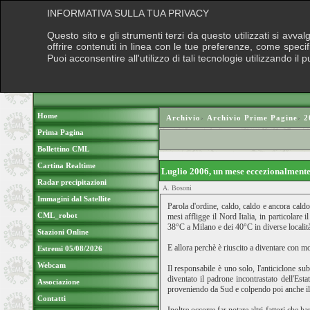
INFORMATIVA SULLA TUA PRIVACY
Questo sito e gli strumenti terzi da questo utilizzati si avva
offrire contenuti in linea con le tue preferenze, come speci
Puoi acconsentire all'utilizzo di tali tecnologie utilizzando 
Home
Archivio
›
Archivio Prime Pagine
›
2
Prima Pagina
Bollettino CML
Cartina Realtime
Luglio 2006, un mese eccezionalment
Radar precipitazioni
A. Bosoni
Immagini dal Satellite
Parola d'ordine, caldo, caldo e ancora cald
CML_robot
mesi affligge il Nord Italia, in particolare
38°C a Milano e dei 40°C in diverse località
Stazioni Online
E allora perchè è riuscito a diventare con mo
Estremi 05/08/2026
Webcam
Il responsabile è uno solo, l'anticiclone su
diventato il padrone incontrastato dell'Est
Associazione
proveniendo da Sud e colpendo poi anche il n
Contatti