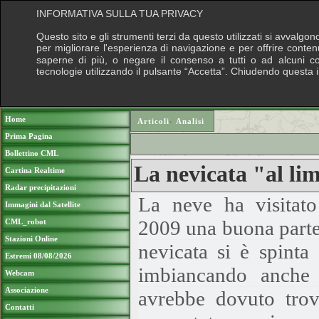
INFORMATIVA SULLA TUA PRIVACY
Questo sito e gli strumenti terzi da questo utilizzati si avvalgon
per migliorare l'esperienza di navigazione e per offrire conten
saperne di più, o negare il consenso a tutti o ad alcuni cook
tecnologie utilizzando il pulsante “Accetta”. Chiudendo questa 
Puoi sostenere le nostre attività con una do
Home
Articoli
›
Analisi
Prima Pagina
Bollettino CML
La nevicata "al li
Cartina Realtime
Radar precipitazioni
La neve ha visitato
Immagini dal Satellite
2009 una buona parte
CML_robot
Stazioni Online
nevicata si è spinta 
Estremi 08/08/2026
imbiancando anche 
Webcam
Associazione
avrebbe dovuto trova
Contatti