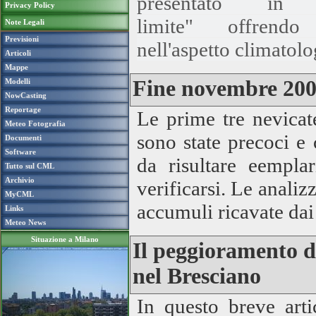
presentato in
Privacy Policy
limite" offren
Note Legali
Previsioni
nell'aspetto climatol
Articoli
Mappe
Fine novembre 2008
Modelli
NowCasting
Reportage
Le prime tre nevicat
Meteo Fotografia
sono state precoci e 
Documenti
Software
da risultare eempla
Tutto sul CML
Archivio
verificarsi. Le anali
MyCML
accumuli ricavate dai
Links
Meteo News
Situazione a Milano
Il peggioramento d
nel Bresciano
In questo breve arti