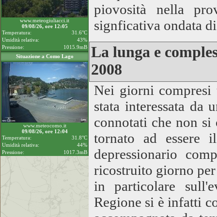
piovosità nella pro
www.meteogiuliacci.it
signficativa ondata d
09/08/26, ore 12:05
Temperatura:
31.6°C
Umidità relativa:
43%
La lunga e comples
Pressione:
1015.9mB
Situazione a Como Lago
2008
Nei giorni compresi t
stata interessata da 
connotati che non si 
www.meteocomo.it
09/08/26, ore 12:04
tornato ad essere i
Temperatura:
31.8°C
Umidità relativa:
44%
depressionario comp
Pressione:
1017.3mB
ricostruito giorno pe
in particolare sull
Regione si è infatti 