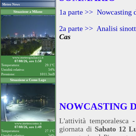
Meteo News
1a parte >> Nowcasting de
Situazione a Milano
2a parte >> Analisi sinott
Cas
www.meteogiuliacci.it
07/08/26, ore 1:50
Temperatura:
29.1°C
Umidità relativa:
54%
Pressione:
1011.3mB
Situazione a Como Lago
NOWCASTING D
L'attività temporalesca 
www.meteocomo.it
07/08/26, ore 1:49
giornata di
Sabato 12 Lu
Temperatura:
27.1°C
Umidità relativa:
54%