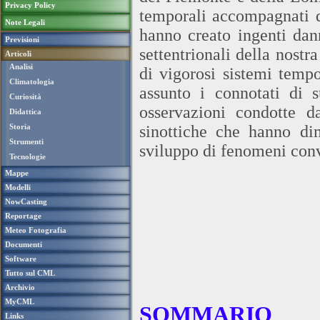
Privacy Policy
temporali accompagnati d
Note Legali
hanno creato ingenti dann
Previsioni
settentrionali della nostr
Articoli
Analisi
di vigorosi sistemi tempo
Climatologia
assunto i connotati di 
Curiosità
osservazioni condotte 
Didattica
Storia
sinottiche che hanno dim
Strumenti
sviluppo di fenomeni conve
Tecnologie
Mappe
Modelli
NowCasting
Reportage
Meteo Fotografia
Documenti
Software
Tutto sul CML
Archivio
MyCML
SOMMARIO
Links