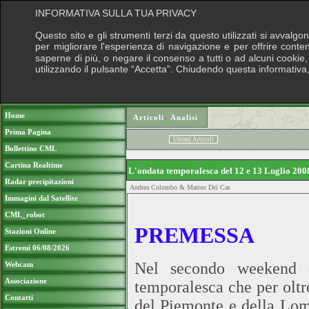
INFORMATIVA SULLA TUA PRIVACY
Questo sito e gli strumenti terzi da questo utilizzati si avvalgo
per migliorare l'esperienza di navigazione e per offrire conte
saperne di più, o negare il consenso a tutti o ad alcuni cookie, 
utilizzando il pulsante “Accetta”. Chiudendo questa informativa
Puoi sostenere le nostre attività con una 
Home
Articoli
›
Analisi
Prima Pagina
Ultimi Articoli
Bollettino CML
Cartina Realtime
L'ondata temporalesca del 12 e 13 Luglio 20
Radar precipitazioni
Andrea Colombo & Matteo Dei Cas
Immagini dal Satellite
CML_robot
PREMESSA
Stazioni Online
Estremi 06/08/2026
Nel secondo weekend d
Webcam
Associazione
temporalesca che per oltre
Contatti
del Piemonte e della Lomb