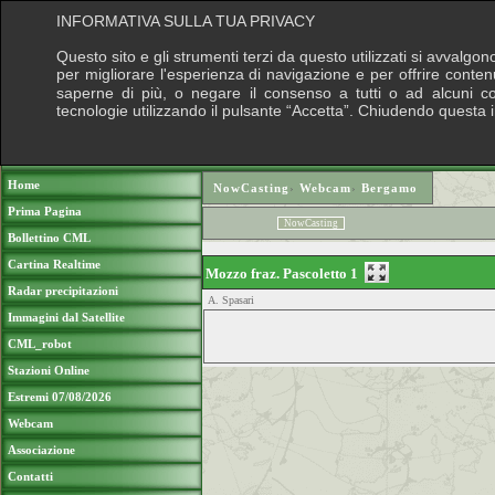
INFORMATIVA SULLA TUA PRIVACY
Questo sito e gli strumenti terzi da questo utilizzati si avvalgon
per migliorare l'esperienza di navigazione e per offrire conten
saperne di più, o negare il consenso a tutti o ad alcuni cook
tecnologie utilizzando il pulsante “Accetta”. Chiudendo questa 
Puoi sostenere le nostre attività con una do
Home
NowCasting
›
Webcam
›
Bergamo
Prima Pagina
NowCasting
Bollettino CML
Cartina Realtime
Mozzo fraz. Pascoletto 1
Radar precipitazioni
A. Spasari
Immagini dal Satellite
CML_robot
Stazioni Online
Estremi 07/08/2026
Webcam
Associazione
Contatti