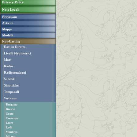
Privacy Policy
Note Legali
Previsioni
Articoli
Mappe
Modelli
NowCasting
Dati in Diretta
Livelli Idrometrici
Mari
Radar
Radiosondaggi
Satelliti
Sinottiche
Temporali
Webcam
Bergamo
Brescia
Como
Cremona
Lecco
Lodi
Mantova
Milano