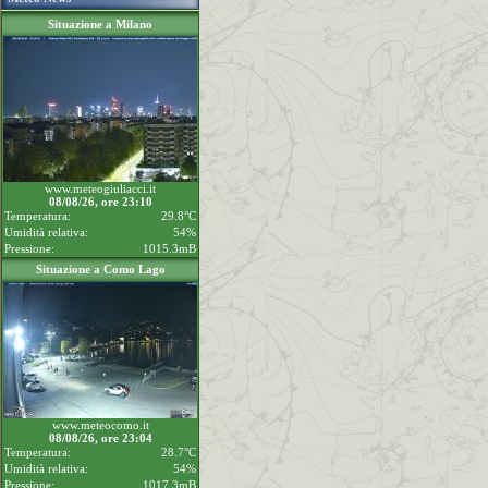
Situazione a Milano
www.meteogiuliacci.it
08/08/26, ore 23:10
Temperatura:
29.8°C
Umidità relativa:
54%
Pressione:
1015.3mB
Situazione a Como Lago
www.meteocomo.it
08/08/26, ore 23:04
Temperatura:
28.7°C
Umidità relativa:
54%
Pressione:
1017.3mB