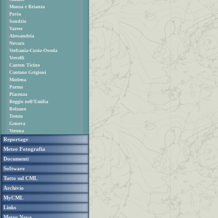
Monza e Brianza
Pavia
Sondrio
Varese
Alessandria
Novara
Verbania-Cusio-Ossola
Vercelli
Canton Ticino
Cantone Grigioni
Modena
Parma
Piacenza
Reggio nell'Emilia
Bolzano
Trento
Genova
Verona
Reportage
Meteo Fotografia
Documenti
Software
Tutto sul CML
Archivio
MyCML
Links
Meteo News