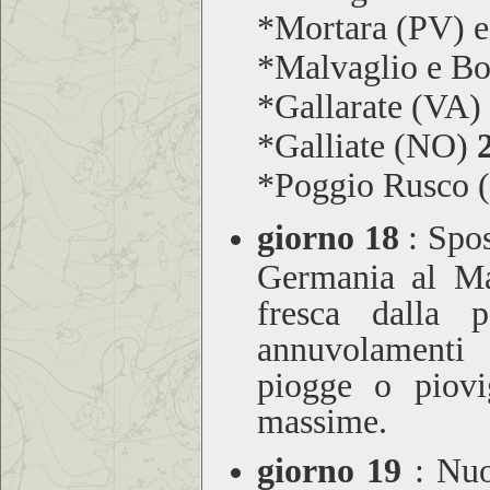
*Mortara (PV) e
*Malvaglio e Bo
*Gallarate (VA)
*Galliate (NO)
*Poggio Rusco
giorno 18
:
Spost
Germania al Ma
fresca dalla
annuvolamenti 
piogge o piovi
massime.
giorno 19
:
Nuov