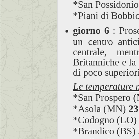
*San Possidoni
*Piani di Bobbi
giorno 6
: Prose
un centro anti
centrale, men
Britanniche e l
di poco superio
Le temperature m
*San Prospero
*Asola (MN)
23
*Codogno (LO
*Brandico (BS)