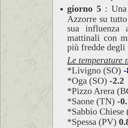
giorno 5
: Una f
Azzorre su tutto
sua influenza 
mattinali con m
più fredde degli
Le temperature m
*Livigno (SO)
-
*Oga (SO)
-2.2
*Pizzo Arera (
*Saone (TN)
-0
*Sabbio Chiese
*Spessa (PV)
0.