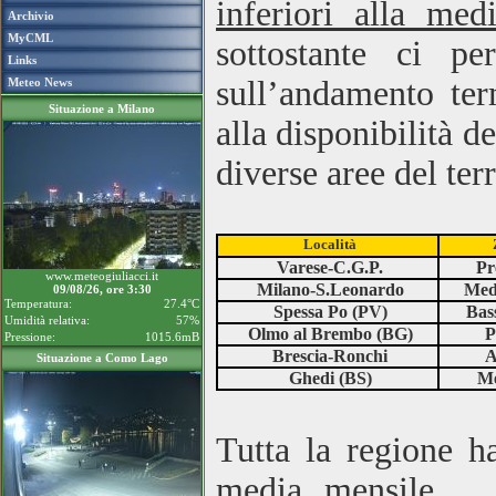
inferiori alla med
Archivio
MyCML
sottostante ci p
Links
sull’andamento ter
Meteo News
Situazione a Milano
alla disponibilità de
diverse aree del ter
Località
Varese-C.G.P.
Pr
www.meteogiuliacci.it
Milano-S.Leonardo
Med
09/08/26, ore 3:30
Temperatura:
27.4°C
Spessa Po (PV)
Bas
Umidità relativa:
57%
Olmo al Brembo (BG)
P
Pressione:
1015.6mB
Brescia-Ronchi
A
Situazione a Como Lago
Ghedi (BS)
Me
Tutta la regione ha
media mensile. V