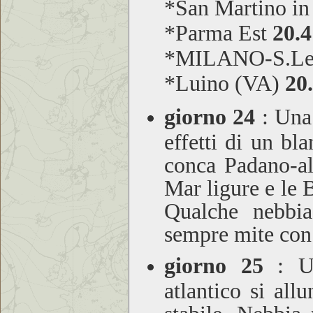
*San Martino in
*Parma Est
20.4
*MILANO-S.Le
*Luino (VA)
20
giorno 24
:
Una p
effetti di un bl
conca Padano-alp
Mar ligure e le 
Qualche nebbia
sempre mite con
giorno 25
:
Un
atlantico si all