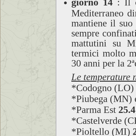
giorno 14
:
Il c
Mediterraneo di
mantiene il suo
sempre confinat
mattutini su M
termici molto mi
30 anni per la 2
Le temperature m
*Codogno (LO
*Piubega (MN) 
*Parma Est
25.4
*Castelverde (
*Pioltello (MI)