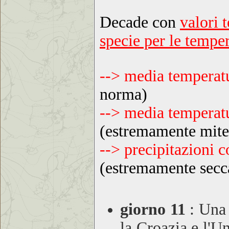
Decade con
valori 
specie per le tempe
--> media temper
norma)
--> media tempera
(estremamente mite
--> precipitazioni
(estremamente secc
giorno 11
:
Una 
la Croazia e l'U