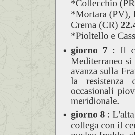
*Collecchio (P
*Mortara (PV), I
Crema (CR)
22.
*Pioltello e Ca
giorno 7
:
Il c
Mediterraneo si 
avanza sulla Fra
la resistenza 
occasionali pio
meridionale.
giorno 8
:
L'alta
collega con il ce
nucleo freddo, c