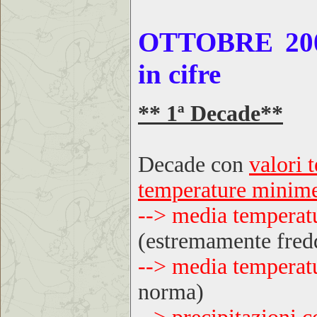
OTTOBRE 2008
in cifre
** 1ª Decade**
Decade con
valori 
temperature minim
--> media temperat
(estremamente fred
--> media temperat
norma)