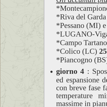
*Montecampion
*Riva del Gard
*Pessano (MI) e
*LUGANO-Viga
*Campo Tartan
*Colico (LC)
25
*Piancogno (BS
giorno 4
: Spost
ed espansione de
con breve fase 
temperature mi
massime in pianu