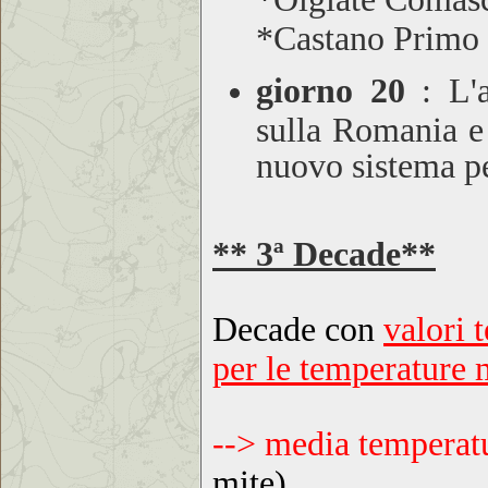
*Castano Primo
giorno 20
:
L'a
sulla Romania e 
nuovo sistema pe
** 3ª Decade**
Decade con
valori 
per le temperature
--> media temper
mite)