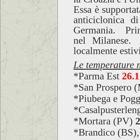
Essa è supportat
anticiclonica di
Germania. Prime
nel Milanese.
localmente estivi
Le temperature m
*
Parma Est
26.1
*San Prospero
*Piubega e Pog
*Casalpusterle
*Mortara (PV)
2
*Brandico (BS),