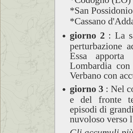
*San Possidonio
*Cassano d'Add
giorno 2
: La sa
perturbazione a
Essa apporta l
Lombardia con 
Verbano con acc
giorno 3
: Nel co
e del fronte t
episodi di grand
nuvoloso verso l
Gli accumuli più