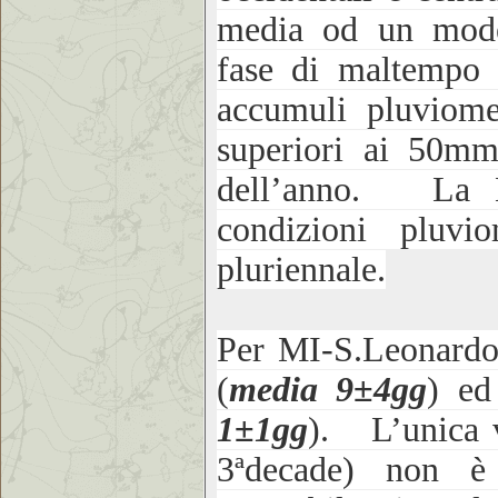
media od un moder
fase di maltempo 
accumuli pluviomet
superiori ai 50mm
dell’anno. La Ba
condizioni pluvi
pluriennale.
Per MI-S.Leonardo 
(
media 9±4gg
) e
1±1gg
). L’unica v
3ªdecade) non è 