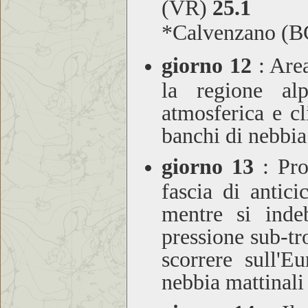
(VR)
25.1
*Calvenzano (
giorno 12
:
Area 
la regione alp
atmosferica e c
banchi di nebbia
giorno 13
:
Pros
fascia di antic
mentre si inde
pressione sub-tr
scorrere sull'E
nebbia mattinali