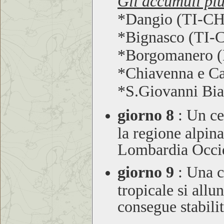
Gli accumuli più
*Dangio (TI-C
*Bignasco (TI-
*Borgomanero 
*Chiavenna e C
*S.Giovanni Bi
giorno 8
:
Un cen
la regione alpina
Lombardia Occid
giorno 9
:
Una ca
tropicale si allu
consegue stabili