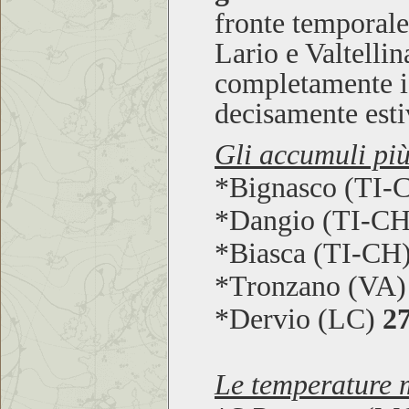
fronte temporales
Lario e Valtellin
completamente i 
decisamente est
Gli accumuli più
*Bignasco (TI-
*Dangio (TI-C
*Biasca (TI-CH
*Tronzano (VA
*Dervio (LC)
2
Le temperature m