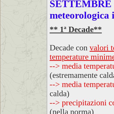
SETTEMBRE
meteorologica i
** 1ª Decade**
Decade con
valori 
temperature minim
--> media temperat
(estremamente cald
--> media temperat
calda)
--> precipitazioni 
(nella norma)