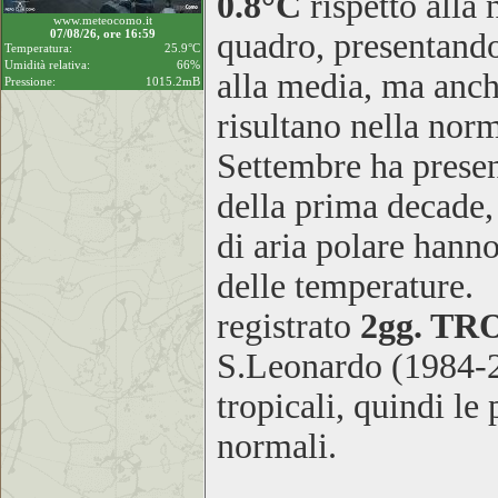
0.8°C
rispetto alla
www.meteocomo.it
07/08/26, ore 16:59
quadro, presentando
Temperatura:
25.9°C
Umidità relativa:
66%
alla media, ma anch
Pressione:
1015.2mB
risultano nella n
Settembre ha present
della prima decade,
di aria polare hann
delle temperature.
registrato
2gg. TR
S.Leonardo (1984-2
tropicali, quindi le
normali.