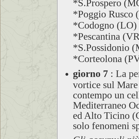
*S.Prospero (
*Poggio Rusco
*Codogno (LO)
*Pescantina (V
*S.Possidonio 
*Corteolona (P
giorno 7
:
La per
vortice sul Mare 
contempo un cella
Mediterraneo Oc
ed Alto Ticino (C
solo fenomeni s