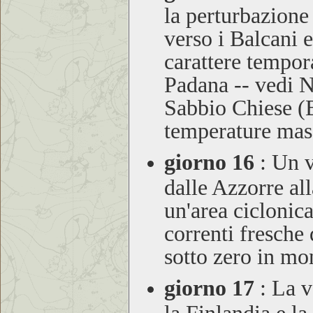
la perturbazione
verso i Balcani 
carattere tempora
Padana -- vedi
Sabbio Chiese 
temperature mas
giorno 16
:
Un va
dalle Azzorre al
un'area ciclonica
correnti fresche
sotto zero in mo
giorno 17
:
La va
la Finlandia e l