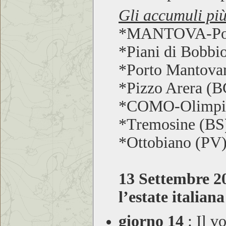
Gli accumuli più
*MANTOVA-Po
*Piani di Bobbi
*Porto Mantov
*Pizzo Arera (
*COMO-Olimp
*Tremosine (BS
*Ottobiano (PV
13 Settembre 2
l’estate italiana
giorno 14
:
Il vo