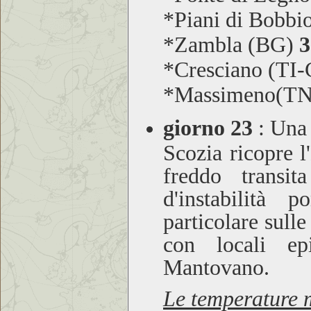
*Piani di Bobbi
*Zambla (BG)
3
*Cresciano (TI
*Massimeno(T
giorno 23
:
Una v
Scozia ricopre l
freddo transit
d'instabilità 
particolare sull
con locali ep
Mantovano.
Le temperature m