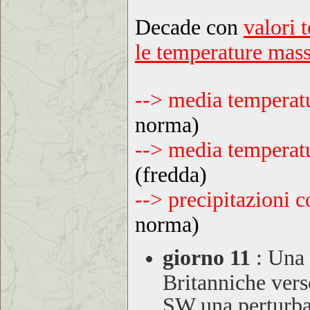
Decade con
valori 
le temperature mas
--> media temper
norma)
--> media tempera
(fredda)
--> precipitazioni
norma)
giorno 11
:
Una 
Britanniche vers
SW una perturba