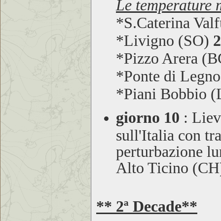
Le temperature m
*S.Caterina Val
*Livigno (SO)
2
*Pizzo Arera (
*Ponte di Legn
*Piani Bobbio 
giorno 10
:
Liev
sull'Italia con t
perturbazione lu
Alto Ticino (CH)
** 2ª Decade**