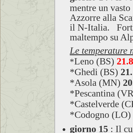
mentre un vasto 
Azzorre alla Sca
il N-Italia. For
maltempo su Alp
Le temperature m
Leno (BS)
21.
*
*Ghedi (BS)
21.
*Asola (MN)
20
*Pescantina (V
*Castelverde (
*Codogno (LO
giorno 15
:
Il cu