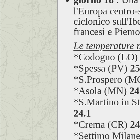
l'Europa centro-
ciclonico sull'Ib
francesi e Piem
Le temperature m
*Codogno (LO
*Spessa (PV)
25
*S.Prospero (
*Asola (MN)
24
*S.Martino in S
24.1
*Crema (CR)
24
*Settimo Milan