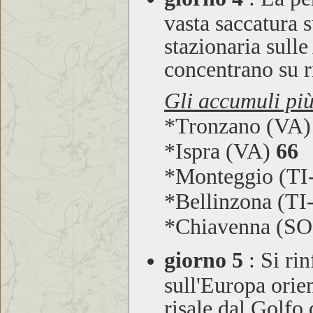
vasta saccatura 
stazionaria sull
concentrano su r
Gli accumuli più
*Tronzano (VA
*Ispra (VA)
66
*Monteggio (T
*Bellinzona (T
*Chiavenna (S
giorno 5
:
Si rin
sull'Europa orie
risale dal Golfo 