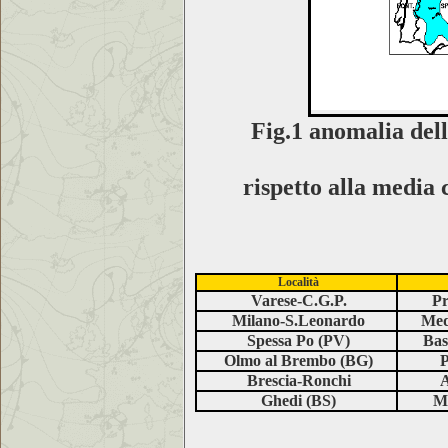
Fig.1
anomalia della
rispetto alla media
Località
Varese-C.G.P.
Pr
Milano-S.Leonardo
Med
Spessa Po (PV)
Bas
Olmo al Brembo (BG)
P
Brescia-Ronchi
A
Ghedi (BS)
Me