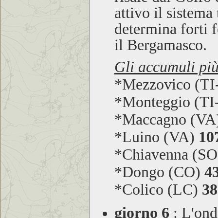
attivo il sistema
determina forti f
il Bergamasco.
Gli accumuli più
*Mezzovico (T
*Monteggio (T
*Maccagno (VA
*Luino (VA)
10
*Chiavenna (S
*Dongo (CO)
4
*Colico (LC)
38
giorno 6
:
L'onda