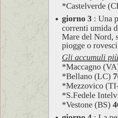
*Castelverde (
giorno 3
:
Una pe
correnti umida d
Mare del Nord, 
piogge o rovesci
Gli accumuli più
*Maccagno (VA
*Bellano (LC)
7
*Mezzovico (T
*S.Fedele Intel
*Vestone (BS)
4
giorno 4
:
La per