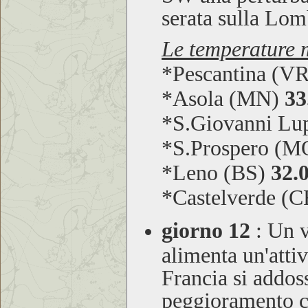
serata sulla Lom
Le temperature m
*Pescantina (V
*Asola (MN)
33
*S.Giovanni Lu
*S.Prospero (
*Leno (BS)
32.
*Castelverde (
giorno 12
:
Un v
alimenta un'atti
Francia si addos
peggioramento co