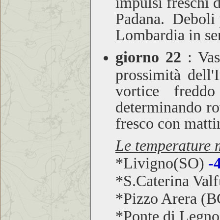
impulsi freschi 
Padana. Deboli p
Lombardia in ser
giorno 22
:
Vast
prossimità dell
vortice fredd
determinando ro
fresco con mattin
Le temperature m
*Livigno(SO)
-
*S.Caterina Val
*Pizzo Arera (
*Ponte di Legn