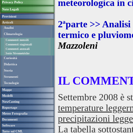
meteorologica in c
Privacy Policy
Note Legali
Previsioni
2ªparte >> Analisi 
Articoli
Analisi
termico e pluviome
Climatologia
Commenti mensili
Mazzoleni
Commenti stagionali
Commenti annuali
Serie Nivometriche
Curiosità
Didattica
Storia
IL COMMENTO
Strumenti
Tecnologie
Mappe
Settembre 2008 è st
Modelli
NowCasting
temperature leggerm
Reportage
Meteo Fotografia
precipitazioni legg
Documenti
Software
La tabella sottostan
Tutto sul CML