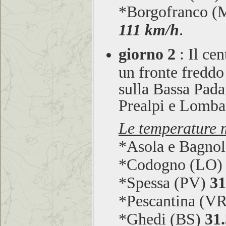
*Borgofranco 
111 km/h
.
giorno 2
:
Il cen
un fronte freddo
sulla Bassa Pada
Prealpi e Lomba
Le temperature m
*Asola e Bagno
*Codogno (LO
*Spessa (PV)
31
*Pescantina (V
*Ghedi (BS)
31.