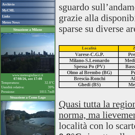
sguardo sull’andame
Archivio
MyCML
grazie alla disponibi
Links
Meteo News
sparse su diverse ar
Situazione a Milano
Località
Z
Varese-C.G.P.
Pre
Milano-S.Leonardo
Medi
Spessa Po (PV)
Bass
Olmo al Brembo (BG)
Pr
www.meteogiuliacci.it
Brescia-Ronchi
Al
07/08/26, ore 17:00
Temperatura:
32.8°C
Ghedi (BS)
Med
Umidità relativa:
39%
Pressione:
1011.7mB
Situazione a Como Lago
Quasi tutta la regio
norma, ma lievement
località con lo sca