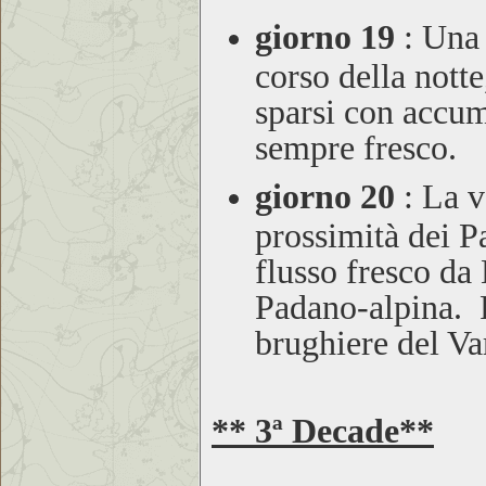
giorno 19
:
Una d
corso della nott
sparsi con accu
sempre fresco.
giorno 20
:
La va
prossimità dei Pa
flusso fresco da
Padano-alpina. P
brughiere del Va
** 3ª Decade**