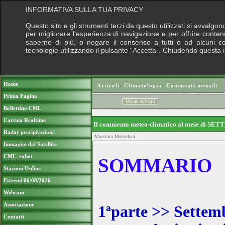
INFORMATIVA SULLA TUA PRIVACY
Questo sito e gli strumenti terzi da questo utilizzati si avvalgon
per migliorare l'esperienza di navigazione e per offrire conten
saperne di più, o negare il consenso a tutti o ad alcuni cook
tecnologie utilizzando il pulsante “Accetta”. Chiudendo questa 
Puoi sostenere le nostre attività con una do
Home
Articoli
›
Climatologia
›
Commenti mensili
Prima Pagina
Ultimi Articoli
Bollettino CML
Cartina Realtime
Il commento meteo-climatico al mese di SE
Radar precipitazioni
Massimo Mazzoleni
Immagini dal Satellite
CML_robot
SOMMARIO
Stazioni Online
Estremi 06/08/2026
Webcam
Associazione
1ªparte >> Settem
Contatti