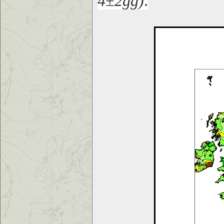
4±2gg)
.