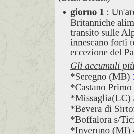
giorno 1
: Un'ar
Britanniche alim
transito sulle Al
innescano forti 
eccezione del Pa
Gli accumuli più
*Seregno (MB)
*Castano Primo
*Missaglia(LC)
*Bevera di Sirt
*Boffalora s/Ti
*Inveruno (MI)