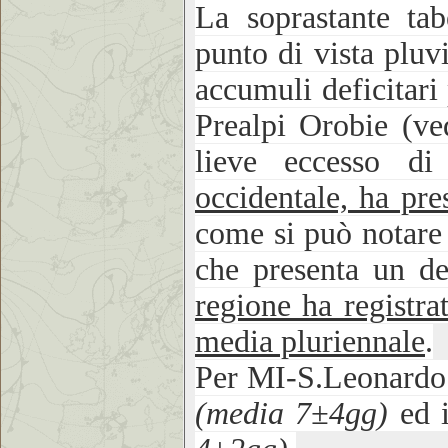
La soprastante tab
punto di vista pluv
accumuli deficitari
Prealpi Orobie (v
lieve eccesso d
occidentale, ha pre
come si può notare 
che presenta un 
regione ha registra
media pluriennale
.
Per MI-S.Leonardo 
(media 7±4gg)
ed 