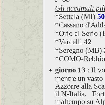
Gli accumuli più
*Settala (MI)
50
*Cassano d'Add
*Orio al Serio 
*Vercelli
42
*Seregno (MB)
*COMO-Rebbi
giorno 13
:
Il vo
mentre un vasto 
Azzorre alla Sca
il N-Italia. For
maltempo su Alp