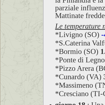
parziale influen
Mattinate fredde 
Le temperature m
*Livigno (SO)
-
*S.Caterina Val
*Bormio (SO)
1
*Ponte di Legn
*Pizzo Arera (
*Cunardo (VA)
*Massimeno (T
*Cresciano (TI
giorno 18
:
Una v