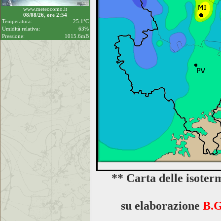
www.meteocomo.it
08/08/26, ore 2:54
Temperatura:
25.1°C
Umidità relativa:
63%
Pressione:
1015.6mB
** Carta delle isoter
su elaborazione
B.G