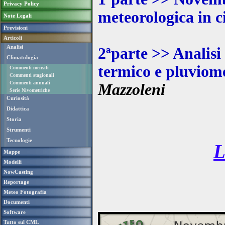
Privacy Policy
meteorologica in c
Note Legali
Previsioni
Articoli
Analisi
2ªparte >> Analisi 
Climatologia
termico e pluviome
Commenti mensili
Commenti stagionali
Commenti annuali
Mazzoleni
Serie Nivometriche
Curiosità
Didattica
Storia
Strumenti
Tecnologie
Mappe
Modelli
NowCasting
Reportage
Meteo Fotografia
Documenti
Software
Tutto sul CML