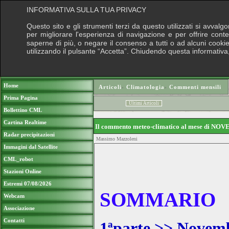
INFORMATIVA SULLA TUA PRIVACY
Questo sito e gli strumenti terzi da questo utilizzati si avvalg
per migliorare l'esperienza di navigazione e per offrire cont
saperne di più, o negare il consenso a tutti o ad alcuni cookie,
utilizzando il pulsante “Accetta”. Chiudendo questa informativa
Puoi sostenere le nostre attività con u
Home
Articoli
›
Climatologia
›
Commenti mensili
Prima Pagina
Ultimi Articoli
Bollettino CML
Cartina Realtime
Il commento meteo-climatico al mese di NOV
Radar precipitazioni
Massimo Mazzoleni
Immagini dal Satellite
CML_robot
Stazioni Online
Estremi 07/08/2026
SOMMARIO
Webcam
Associazione
Contatti
1ªparte >> Novemb