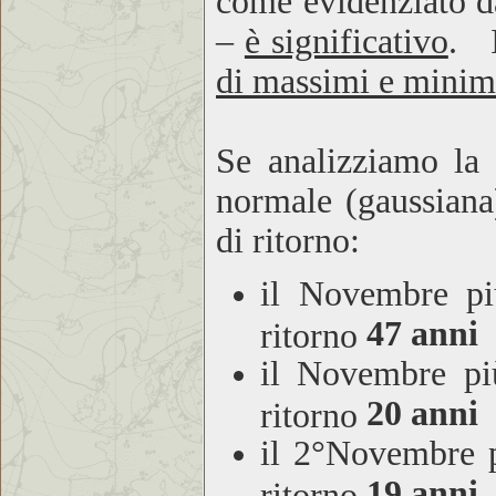
come evidenziato da
–
è significativo
. I
di massimi e minimi
Se analizziamo la 
normale (gaussiana)
di ritorno:
il Novembre p
47 anni
ritorno
il Novembre pi
20 anni
ritorno
il 2°Novembre 
19 anni
ritorno