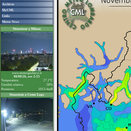
Archivio
MyCML
Links
Meteo News
Situazione a Milano
www.meteogiuliacci.it
08/08/26, ore 2:55
Temperatura:
27.2°C
Umidità relativa:
58%
Pressione:
1013.4mB
Situazione a Como Lago