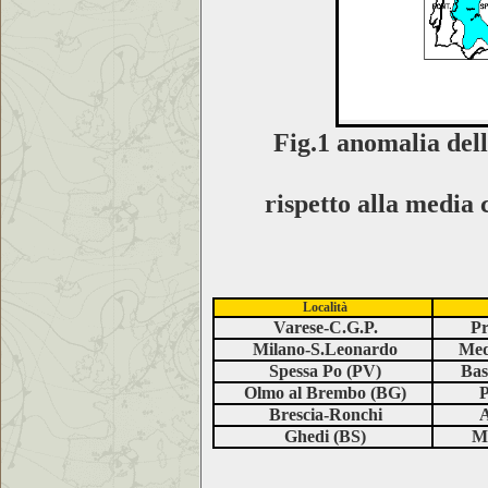
Fig.1
anomalia della
rispetto alla media
Località
Varese-C.G.P.
Pr
Milano-S.Leonardo
Med
Spessa Po (PV)
Bas
Olmo al Brembo (BG)
P
Brescia-Ronchi
A
Ghedi (BS)
Me