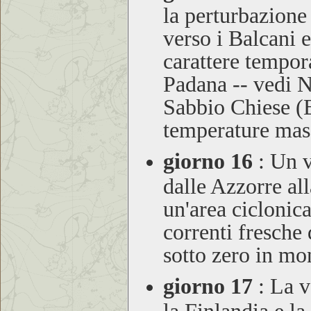
la perturbazione
verso i Balcani 
carattere tempora
Padana -- vedi
Sabbio Chiese 
temperature mas
giorno 16
:
Un va
dalle Azzorre al
un'area ciclonica
correnti fresche
sotto zero in mo
giorno 17
:
La va
la Finlandia e l