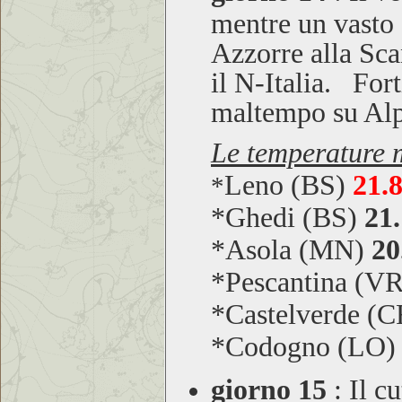
mentre un vasto 
Azzorre alla Sca
il N-Italia. For
maltempo su Alp
Le temperature m
Leno (BS)
21.
*
*Ghedi (BS)
21.
*Asola (MN)
20
*Pescantina (V
*Castelverde (
*Codogno (LO
giorno 15
:
Il cu