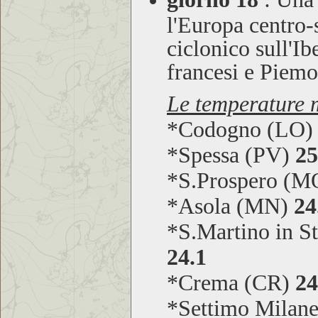
l'Europa centro-
ciclonico sull'Ib
francesi e Piem
Le temperature m
*Codogno (LO
*Spessa (PV)
25
*S.Prospero (
*Asola (MN)
24
*S.Martino in S
24.1
*Crema (CR)
24
*Settimo Milan