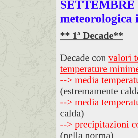
SETTEMBRE
meteorologica i
** 1ª Decade**
Decade con
valori 
temperature minim
--> media temperat
(estremamente cald
--> media temperat
calda)
--> precipitazioni 
(nella norma)