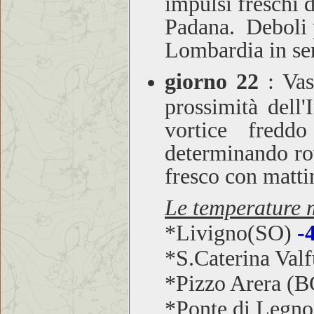
impulsi freschi 
Padana. Deboli p
Lombardia in ser
giorno 22
:
Vast
prossimità dell
vortice fredd
determinando ro
fresco con mattin
Le temperature m
*Livigno(SO)
-
*S.Caterina Val
*Pizzo Arera (
*Ponte di Legn