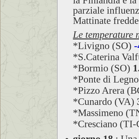
parziale influen
Mattinate fredde 
Le temperature m
*Livigno (SO)
-
*S.Caterina Val
*Bormio (SO)
1
*Ponte di Legn
*Pizzo Arera (
*Cunardo (VA)
*Massimeno (T
*Cresciano (TI
giorno 18
:
Una v