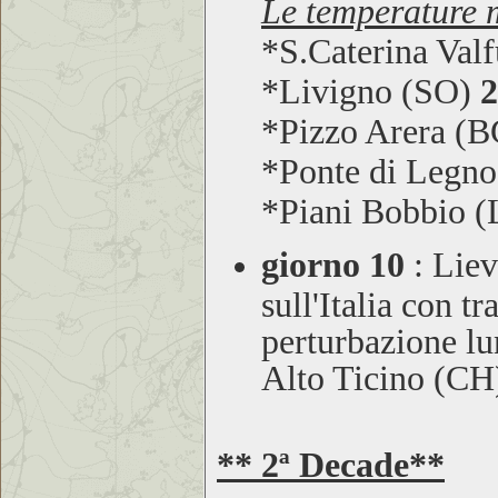
Le temperature m
*S.Caterina Val
*Livigno (SO)
2
*Pizzo Arera (
*Ponte di Legn
*Piani Bobbio 
giorno 10
:
Liev
sull'Italia con t
perturbazione lu
Alto Ticino (CH)
** 2ª Decade**