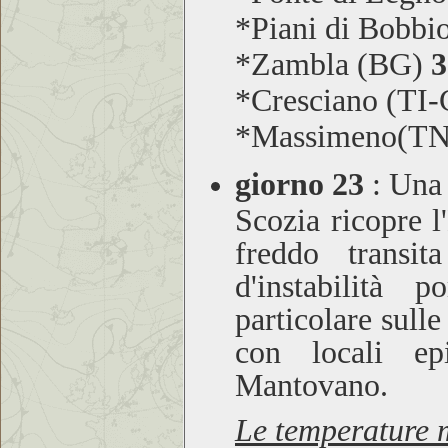
*Piani di Bobbi
*Zambla (BG)
3
*Cresciano (TI
*Massimeno(T
giorno 23
:
Una v
Scozia ricopre l
freddo transit
d'instabilità 
particolare sull
con locali ep
Mantovano.
Le temperature m