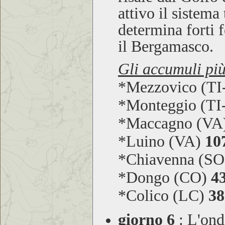
attivo il sistema
determina forti f
il Bergamasco.
Gli accumuli più
*Mezzovico (T
*Monteggio (T
*Maccagno (VA
*Luino (VA)
10
*Chiavenna (S
*Dongo (CO)
4
*Colico (LC)
38
giorno 6
:
L'onda