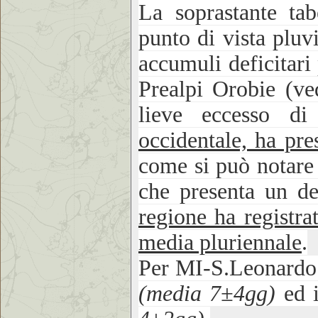
La soprastante tab
punto di vista pluv
accumuli deficitari
Prealpi Orobie (v
lieve eccesso d
occidentale, ha pre
come si può notare 
che presenta un 
regione ha registra
media pluriennale
.
Per MI-S.Leonardo 
(media 7±4gg)
ed 