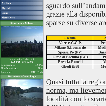
sguardo sull’andame
Archivio
MyCML
grazie alla disponibi
Links
Meteo News
sparse su diverse ar
Situazione a Milano
Località
Z
Varese-C.G.P.
Pre
Milano-S.Leonardo
Medi
Spessa Po (PV)
Bass
Olmo al Brembo (BG)
Pr
www.meteogiuliacci.it
Brescia-Ronchi
Al
07/08/26, ore 17:00
Temperatura:
32.8°C
Ghedi (BS)
Med
Umidità relativa:
39%
Pressione:
1011.7mB
Situazione a Como Lago
Quasi tutta la regio
norma, ma lievement
località con lo sca