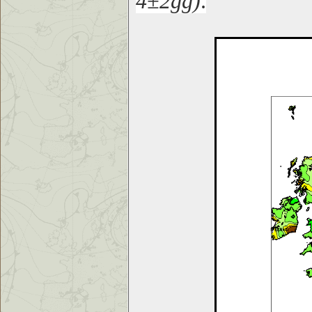
4±2gg)
.