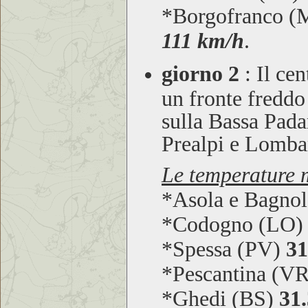
*Borgofranco 
111 km/h
.
giorno 2
:
Il cen
un fronte freddo
sulla Bassa Pada
Prealpi e Lomba
Le temperature m
*Asola e Bagno
*Codogno (LO
*Spessa (PV)
31
*Pescantina (V
*Ghedi (BS)
31.