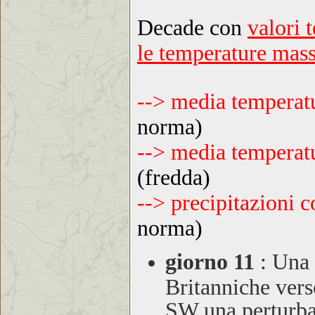
Decade con
valori 
le temperature mas
--> media temper
norma)
--> media tempera
(fredda)
--> precipitazioni
norma)
giorno 11
:
Una 
Britanniche vers
SW una perturba