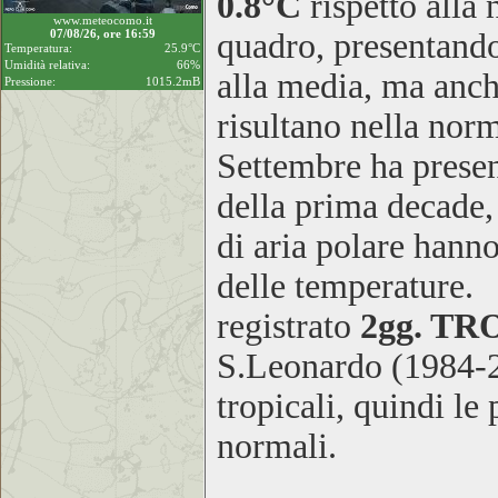
0.8°C
rispetto alla
www.meteocomo.it
07/08/26, ore 16:59
quadro, presentando
Temperatura:
25.9°C
Umidità relativa:
66%
alla media, ma anch
Pressione:
1015.2mB
risultano nella n
Settembre ha present
della prima decade,
di aria polare hann
delle temperature.
registrato
2gg. TR
S.Leonardo (1984-2
tropicali, quindi le
normali.