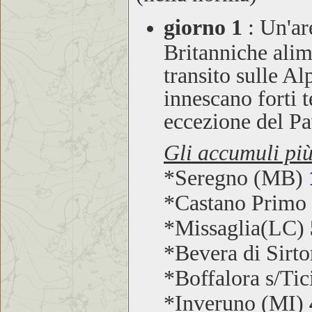
giorno 1
: Un'ar
Britanniche alim
transito sulle Al
innescano forti 
eccezione del Pa
Gli accumuli più
*Seregno (MB)
*Castano Primo
*Missaglia(LC)
*Bevera di Sirt
*Boffalora s/Ti
*Inveruno (MI)