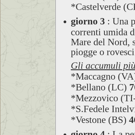
*Castelverde (
giorno 3
:
Una pe
correnti umida d
Mare del Nord, 
piogge o rovesci
Gli accumuli più
*Maccagno (VA
*Bellano (LC)
7
*Mezzovico (T
*S.Fedele Intel
*Vestone (BS)
4
giorno 4
:
La per