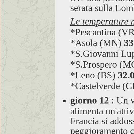
serata sulla Lom
Le temperature m
*Pescantina (V
*Asola (MN)
33
*S.Giovanni Lu
*S.Prospero (
*Leno (BS)
32.
*Castelverde (
giorno 12
:
Un v
alimenta un'atti
Francia si addos
peggioramento co