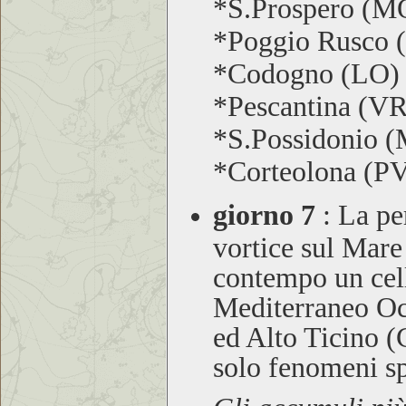
*S.Prospero (
*Poggio Rusco
*Codogno (LO)
*Pescantina (V
*S.Possidonio 
*Corteolona (P
giorno 7
:
La per
vortice sul Mare 
contempo un cella
Mediterraneo Oc
ed Alto Ticino (C
solo fenomeni s