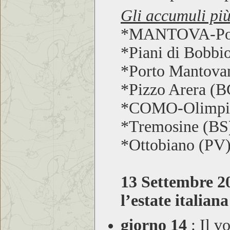
Gli accumuli più
*MANTOVA-Po
*Piani di Bobbi
*Porto Mantov
*Pizzo Arera (
*COMO-Olimp
*Tremosine (BS
*Ottobiano (PV
13 Settembre 2
l’estate italiana
giorno 14
:
Il vo