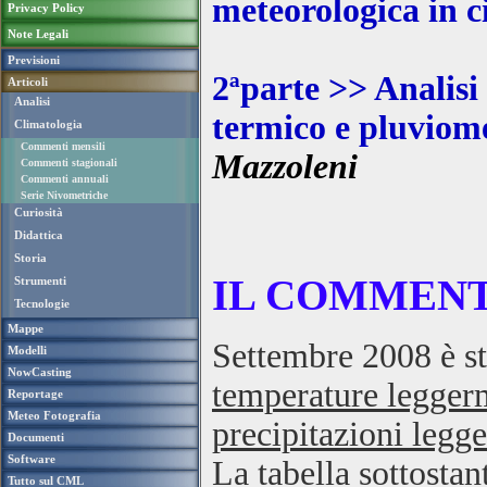
meteorologica in c
Privacy Policy
Note Legali
Previsioni
2ªparte >> Analisi 
Articoli
Analisi
termico e pluviome
Climatologia
Commenti mensili
Mazzoleni
Commenti stagionali
Commenti annuali
Serie Nivometriche
Curiosità
Didattica
Storia
IL COMMENTO
Strumenti
Tecnologie
Mappe
Settembre 2008 è st
Modelli
NowCasting
temperature leggerm
Reportage
Meteo Fotografia
precipitazioni legg
Documenti
Software
La tabella sottostan
Tutto sul CML