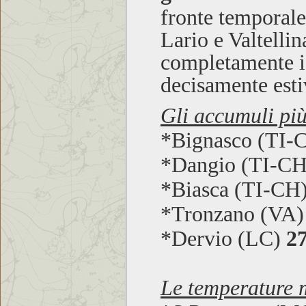
fronte temporales
Lario e Valtellin
completamente i 
decisamente est
Gli accumuli più
*Bignasco (TI-
*Dangio (TI-C
*Biasca (TI-CH
*Tronzano (VA
*Dervio (LC)
2
Le temperature m