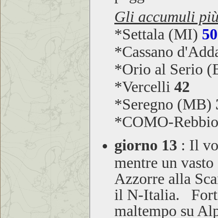
Gli accumuli più
*Settala (MI)
50
*Cassano d'Add
*Orio al Serio 
*Vercelli
42
*Seregno (MB)
*COMO-Rebbi
giorno 13
:
Il vo
mentre un vasto 
Azzorre alla Sca
il N-Italia. For
maltempo su Alp