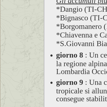
Gli accumuli più
*Dangio (TI-C
*Bignasco (TI-
*Borgomanero 
*Chiavenna e C
*S.Giovanni Bi
giorno 8
:
Un cen
la regione alpina
Lombardia Occid
giorno 9
:
Una ca
tropicale si allu
consegue stabili