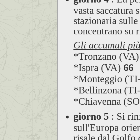
vasta saccatura 
stazionaria sull
concentrano su r
Gli accumuli più
*Tronzano (VA
*Ispra (VA)
66
*Monteggio (T
*Bellinzona (T
*Chiavenna (S
giorno 5
:
Si rin
sull'Europa orie
risale dal Golfo 