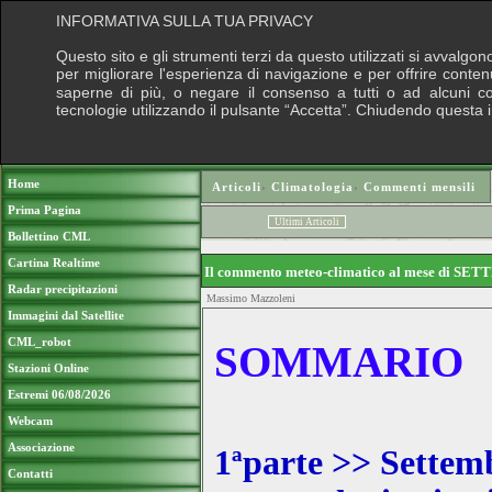
INFORMATIVA SULLA TUA PRIVACY
Questo sito e gli strumenti terzi da questo utilizzati si avvalgon
per migliorare l'esperienza di navigazione e per offrire conten
saperne di più, o negare il consenso a tutti o ad alcuni cook
tecnologie utilizzando il pulsante “Accetta”. Chiudendo questa 
Puoi sostenere le nostre attività con una do
Home
Articoli
›
Climatologia
›
Commenti mensili
Prima Pagina
Ultimi Articoli
Bollettino CML
Cartina Realtime
Il commento meteo-climatico al mese di SE
Radar precipitazioni
Massimo Mazzoleni
Immagini dal Satellite
CML_robot
SOMMARIO
Stazioni Online
Estremi 06/08/2026
Webcam
Associazione
1ªparte >> Settem
Contatti