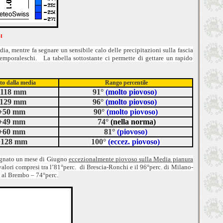
H
, mentre fa segnare un sensibile calo delle precipitazioni sulla fascia
 temporaleschi. La tabella sottostante ci permette di gettare un rapido
to dalla media
Rango percentile
118 mm
91°
(
molto piovoso)
129 mm
96°
(molto piovoso)
+50 mm
90°
(molto piovoso)
+49 mm
74°
(nella norma)
+60 mm
81°
(piovoso)
+128 mm
100°
(eccez. piovoso)
segnato un mese di Giugno
eccezionalmente piovoso sulla Media pianura
alori compresi tra l’81°perc. di Brescia-Ronchi e il 96°perc. di Milano-
al Brembo – 74°perc.