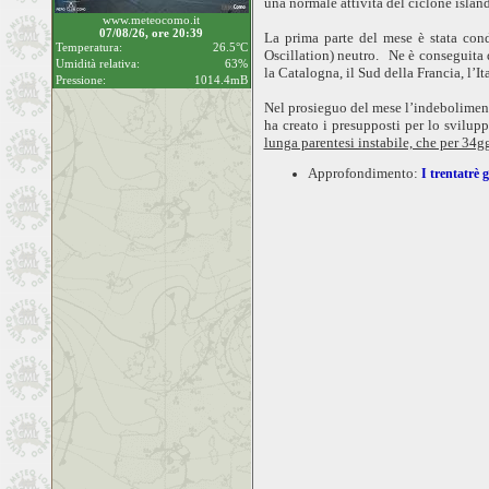
una normale attività del ciclone islan
www.meteocomo.it
07/08/26, ore 20:39
La prima parte del mese è stata con
Temperatura:
26.5°C
Oscillation) neutro. Ne è conseguita d
Umidità relativa:
63%
la Catalogna, il Sud della Francia, l’
Pressione:
1014.4mB
Nel prosieguo del mese l’indeboliment
ha creato i presupposti per lo svilupp
lunga parentesi instabile, che per 34g
Approfondimento:
I trentatrè 