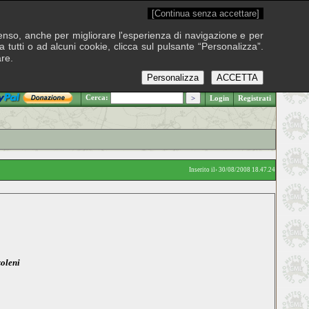
[Continua senza accettare]
onsenso, anche per migliorare l'esperienza di navigazione e per
 tutti o ad alcuni cookie, clicca sul pulsante “Personalizza”.
are.
Personalizza
ACCETTA
.: Venerdì 7 agosto 2026
Cerca:
Login
Registrati
Inserito il› 30/08/2008 18.47.24
oleni