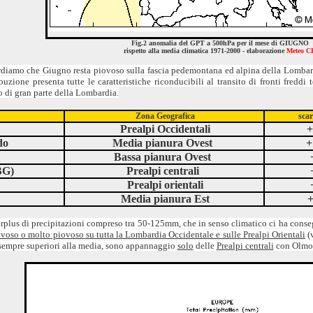
Fig.2 anomalia del GPT a 500hPa per il mese di GIUGNO
rispetto alla media climatica 1971-2000 - elaborazione
Meteo C
rdiamo che Giugno resta piovoso sulla fascia pedemontana ed alpina della Lombardia
ione presenta tutte le caratteristiche riconducibili al transito di fronti freddi
 di gran parte della Lombardia.
Zona Geografica
scar
Prealpi Occidentali
+
do
Media pianura Ovest
+
Bassa pianura Ovest
BG)
Prealpi centrali
Prealpi orientali
Media pianura Est
urplus di precipitazioni compreso tra 50-125mm, che in senso climatico ci ha con
ovoso o molto piovoso su tutta la Lombardia Occidentale e sulle Prealpi Orientali
(v
sempre superiori alla media, sono appannaggio
solo
delle
Prealpi centrali
con Olmo 