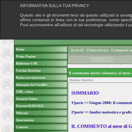
INFORMATIVA SULLA TUA PRIVACY
Questo sito e gli strumenti terzi da questo utilizzati si avva
offrire contenuti in linea con le tue preferenze, come speci
Puoi acconsentire all'utilizzo di tali tecnologie utilizzando 
Home
Articoli
›
Climatologia
›
Commenti me
Prima Pagina
Ultimi Articoli
Bollettino CML
Cartina Realtime
Il commento meteo-climatico al mese
Radar precipitazioni
Massimo Mazzoleni
Immagini dal Satellite
CML_robot
SOMMARIO
Stazioni Online
1ªparte >> Giugno 2008: Il commento
Estremi 06/08/2026
2ªparte >> Analisi statiostica e graf
Webcam
Associazione
IL COMMENTO al mese di 
Contatti