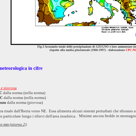
Fig.3 Accumulo totale delle precipitazioni di GIUGNO e loro ammontare (i
rispetto alla media pluriennale (1968-1997) - elaborazione
CPC-N
teorologica in cifre
a e piovosa
°C
dalla norma (nella norma)
°C
dalla norma (nella norma)
0mm
dalla norma (piovosa)
ra risale dall'Iberia verso NE. Essa alimenta alcuni sistemi perturbati che sfiorano a 
Minime ancora fredde in montagn
 particolare lungo i rilievi dell'area insubrica.
 in mm (giorno 2)
: