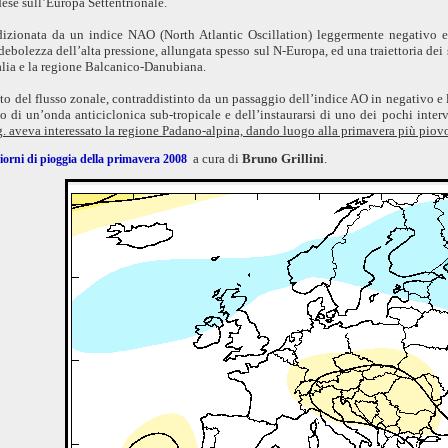
dese sull’Europa Settentrionale.
dizionata da un indice NAO (North Atlantic Oscillation) leggermente negativo e
ebolezza dell’alta pressione, allungata spesso sul N-Europa, ed una traiettoria dei s
Italia e la regione Balcanico-Danubiana.
o del flusso zonale, contraddistinto da un passaggio dell’indice AO in negativo e
o di un’onda anticiclonica sub-tropicale e dell’instaurarsi di uno dei pochi interv
g. aveva interessato la regione Padano-alpina, dando luogo alla primavera più piovo
a cura di
Bruno Grillini
.
giorni di pioggia della primavera 2008