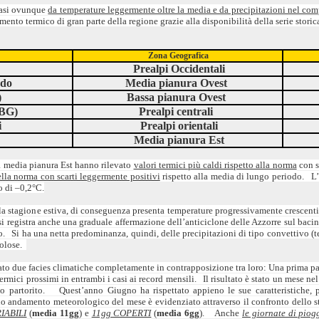
uasi ovunque
da temperature leggermente oltre la media e da precipitazioni nel com
ento termico di gran parte della regione grazie alla disponibilità della serie storica
Zona Geografica
Prealpi Occidentali
rdo
Media pianura Ovest
)
Bassa pianura Ovest
(BG)
Prealpi centrali
i
Prealpi orientali
Media pianura Est
la media pianura Est hanno rilevato
valori termici più caldi rispetto alla norma
con s
ella norma con scarti leggermente positivi
rispetto alla media di lungo periodo. L’
o di –0,2°C.
la stagione estiva, di conseguenza presenta temperature progressivamente crescent
 registra anche una graduale affermazione dell’anticiclone delle Azzorre sul bacin
o. Si ha una netta predominanza, quindi, delle precipitazioni di tipo convettivo (tem
volose.
ato due facies climatiche completamente in contrapposizione tra loro: Una prima pa
ermici prossimi in entrambi i casi ai record mensili. Il risultato è stato un mese
ato partorito. Quest’anno Giugno ha rispettato appieno le sue caratteristiche
o andamento meteorologico del mese è evidenziato attraverso il confronto dello stat
IABILI
(
media 11gg
) e
11gg COPERTI
(
media 6gg
). Anche
le giornate di piog