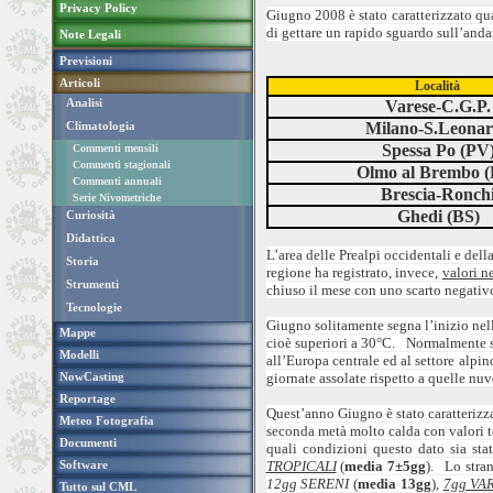
Privacy Policy
Giugno 2008 è stato caratterizzato q
di gettare un rapido sguardo sull’andam
Note Legali
Previsioni
Articoli
Località
Analisi
Varese-C.G.P.
Climatologia
Milano-S.Leona
Spessa Po (PV
Commenti mensili
Commenti stagionali
Olmo al Brembo 
Commenti annuali
Brescia-Ronch
Serie Nivometriche
Ghedi (BS)
Curiosità
Didattica
L’area delle Prealpi occidentali e del
Storia
regione ha registrato, invece,
valori n
Strumenti
chiuso il mese con uno scarto negativ
Tecnologie
Giugno solitamente segna l’inizio nel
Mappe
cioè superiori a 30°C. Normalmente si
Modelli
all’Europa centrale ed al settore alpin
NowCasting
giornate assolate rispetto a quelle nu
Reportage
Quest’anno Giugno è stato caratterizz
Meteo Fotografia
seconda metà molto calda con valori t
Documenti
quali condizioni questo dato sia st
Software
TROPICALI
(
media 7±5gg
). Lo stran
12gg SERENI
(
media 13gg
),
7gg VAR
Tutto sul CML