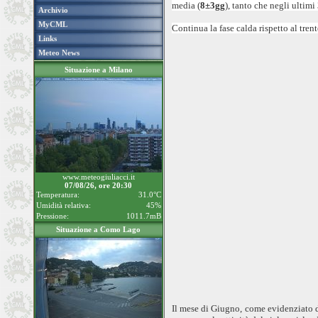
media (
8±3gg
), tanto che negli ultimi
Archivio
MyCML
Continua la fase calda rispetto al tr
Links
Meteo News
Situazione a Milano
www.meteogiuliacci.it
07/08/26, ore 20:30
Temperatura:
31.0°C
Umidità relativa:
45%
Pressione:
1011.7mB
Situazione a Como Lago
Il mese di Giugno, come evidenziato d