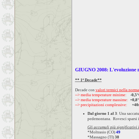
GIUGNO 2008: L'evoluzione me
** 1ª Decade**
Decade con
valori termici nella norm
--> media temperature minime:
-0,5
--> media temperature massime:
+0,8
--> precipitazioni complessive:
+4
Dal giorno 1 al 3
: Una saccatu
pedemontana. Rovesci sparsi in
Gli accumuli più significativi
*
Moltrasio (CO)
49
*Massagno (TI)
38