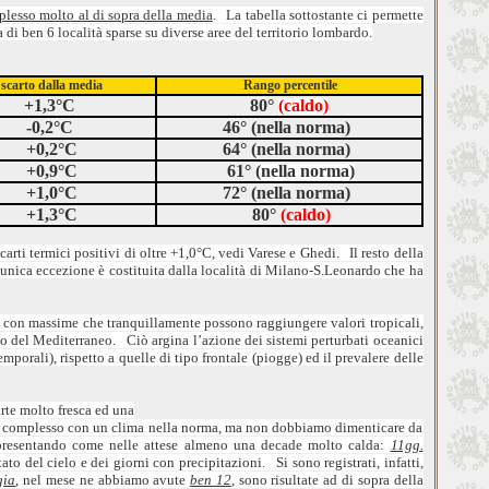
plesso molto al di sopra della media
. La tabella sottostante ci permette
 di ben 6 località sparse su diverse aree del territorio lombardo.
scarto dalla media
Rango percentile
+1,3°C
80°
(caldo)
-0,2°C
46° (nella norma)
+0,2°C
64° (nella norma)
+0,9°C
61°
(nella norma)
+1,0°C
72° (nella norma)
+1,3°C
80°
(caldo)
carti termici positivi di oltre +1,0°C, vedi Varese e Ghedi. Il resto della
unica eccezione è costituita dalla località di Milano-S.Leonardo che ha
i con massime che tranquillamente possono raggiungere valori tropicali,
o del Mediterraneo. Ciò argina l’azione dei sistemi perturbati oceanici
porali), rispetto a quelle di tipo frontale (piogge) ed il prevalere delle
rte molto fresca ed una
 nel complesso con un clima nella norma, ma non dobbiamo dimenticare da
, presentando come nelle attese almeno una decade molto calda:
11gg.
o del cielo e dei giorni con precipitazioni. Si sono registrati, infatti,
gia
, nel mese ne abbiamo avute
ben 12
, sono risultate ad di sopra della