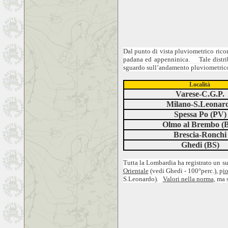
Dal punto di vista pluviometrico rico
padana ed appenninica. Tale distribuz
sguardo sull’andamento pluviometrico
Località
Varese-C.G.P.
Milano-S.Leonar
Spessa Po (PV)
Olmo al Brembo (
Brescia-Ronchi
Ghedi (BS)
Tutta la Lombardia ha registrato un s
Orientale
(vedi Ghedi - 100°perc.), p
i
S.Leonardo).
Valori nella norma
, ma 