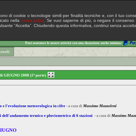
lgono di cookie o tecnologie simili per finalità tecniche e, con il tuo c
ficato nella
. Se vuoi saperne di più, o negare il consenso a
cookie policy
il pulsante “Accetta”. Chiudendo questa informativa, continui senza accett
Puoi sostenere le nostre attività con una donazione anche minima:
nsili
 di GIUGNO 2008 (1ª parte)
 e l'evoluzione meteorologica in cifre
- a cura di
Massimo Mazzoleni
ici dell'andamento termico e pluviometrico di 6 stazioni
- a cura di
Massimo Mazz
GIUGNO