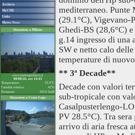
Archivio
mediterraneo. Punte
MyCML
Links
(29.1°C), Vigevano-P
Meteo News
Ghedi-BS (28,6°C) e
Situazione a Milano
g.14 ingresso di una 
SW e netto calo delle
temperature di nuovo
** 3ª Decade**
www.meteogiuliacci.it
08/08/26, ore 14:45
Temperatura:
33.0°C
Decade con valori te
Umidità relativa:
42%
Pressione:
1014.5mB
sub-tropicale con val
Situazione a Como Lago
Casalpusterlengo-LO
PV 28.5°C). Tra sera 
arrivo di aria fresca 