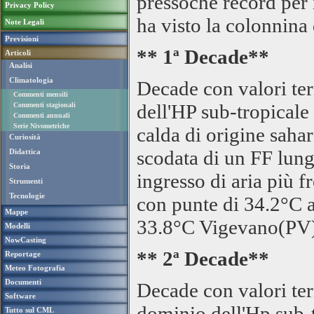
pressoché record per 
Privacy Policy
ha visto la colonnina
Note Legali
Previsioni
** 1ª Decade**
Articoli
Analisi
Climatologia
Decade con valori te
Commenti mensili
dell'HP sub-tropicale 
Commenti stagionali
Commenti annuali
Serie Nivometriche
calda di origine sahar
Curiosità
scodata di un FF lung
Didattica
Storia
ingresso di aria più fr
Strumenti
Tecnologie
con punte di 34.2°C
Mappe
33.8°C Vigevano(PV)
Modelli
NowCasting
** 2ª Decade**
Reportage
Meteo Fotografia
Documenti
Decade con valori te
Software
dominio dell'Hp sub-t
Tutto sul CML