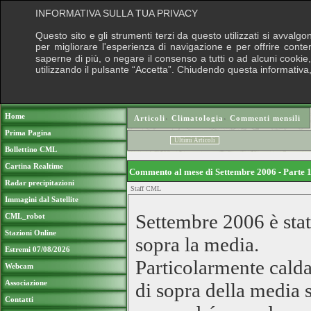
INFORMATIVA SULLA TUA PRIVACY
Questo sito e gli strumenti terzi da questo utilizzati si avvalgo
per migliorare l'esperienza di navigazione e per offrire conte
saperne di più, o negare il consenso a tutti o ad alcuni cookie, 
utilizzando il pulsante “Accetta”. Chiudendo questa informativa
Puoi sostenere le nostre attività con una
Home
Articoli
›
Climatologia
›
Commenti mensili
Prima Pagina
Ultimi Articoli
Bollettino CML
Cartina Realtime
Commento al mese di Settembre 2006 - Parte 1
Radar precipitazioni
Staff CML
Immagini dal Satellite
Settembre 2006 è stat
CML_robot
Stazioni Online
sopra la media.
Estremi 07/08/2026
Particolarmente calda
Webcam
Associazione
di sopra della media s
Contatti