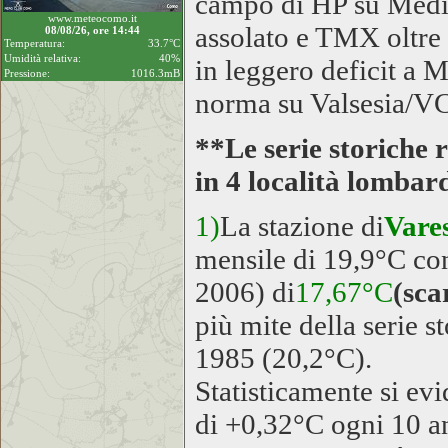
campo di HP su Medit
www.meteocomo.it
assolato e TMX oltre 
08/08/26, ore 14:44
Temperatura:
33.7°C
Umidità relativa:
40%
in leggero deficit a 
Pressione:
1016.3mB
norma su Valsesia/V
**Le serie storiche 
in 4 località lombar
1)
La stazione di
Vare
mensile di 19,9°C con
2006) di
17,67°C
(sca
più mite della serie s
1985 (20,2°C).
Statisticamente si ev
di +0,32°C ogni 10 an