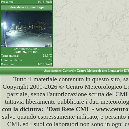
Pressione:
1016.2mB
Situazione a Como Lago
www.meteocomo.it
09/08/26, ore 0:49
Temperatura:
28.3°C
Umidità relativa:
57%
Pressione:
1018.2mB
Associazione Culturale Centro Meteorologico Lombardo ET
Tutto il materiale contenuto in questo sito, s
Copyright 2000-2026 © Centro Meteorologico Lo
parziale, senza l'autorizzazione scritta del CML
tuttavia liberamente pubblicare i dati meteorolog
con la dicitura: "Dati Rete CML - www.cent
salvo quando espressamente indicato, e pertanto i
CML ed i suoi collaboratori non sono in ogni cas