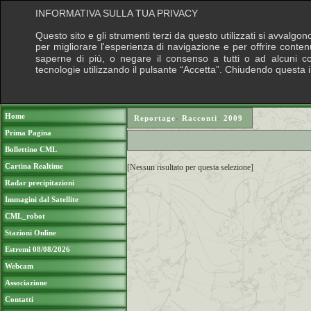
INFORMATIVA SULLA TUA PRIVACY
Questo sito e gli strumenti terzi da questo utilizzati si avvalgon
per migliorare l'esperienza di navigazione e per offrire conten
saperne di più, o negare il consenso a tutti o ad alcuni cook
tecnologie utilizzando il pulsante “Accetta”. Chiudendo questa 
Puoi sostenere le nostre attività con una do
Home
Reportage
›
Racconti
›
2009
Prima Pagina
Bollettino CML
Cartina Realtime
[Nessun risultato per questa selezione]
Radar precipitazioni
Immagini dal Satellite
CML_robot
Stazioni Online
Estremi 08/08/2026
Webcam
Associazione
Contatti