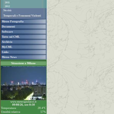
2011
2012
Siccità
Temporali e Fenomeni Violenti
Meteo Fotografia
Documenti
Software
Tutto sul CML
Archivio
MyCML
Links
Meteo News
Situazione a Milano
www.meteogiuliacci.it
09/08/26, ore 0:50
Temperatura:
28.4°C
Umidità relativa:
57%