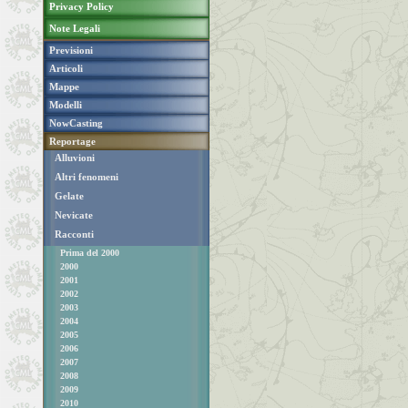
Privacy Policy
Note Legali
Previsioni
Articoli
Mappe
Modelli
NowCasting
Reportage
Alluvioni
Altri fenomeni
Gelate
Nevicate
Racconti
Prima del 2000
2000
2001
2002
2003
2004
2005
2006
2007
2008
2009
2010