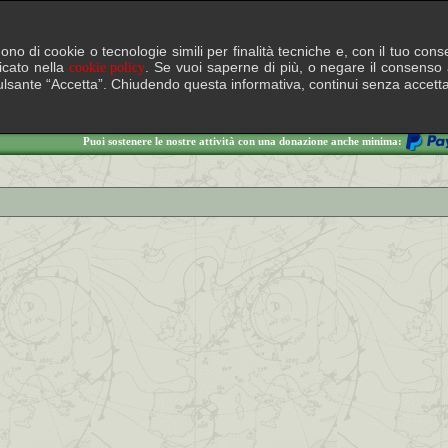
lgono di cookie o tecnologie simili per finalità tecniche e, con il tuo c
ficato nella
. Se vuoi saperne di più, o negare il consenso a
cookie policy
il pulsante “Accetta”. Chiudendo questa informativa, continui senza accett
Puoi sostenere le nostre attività con una donazione anche minima: