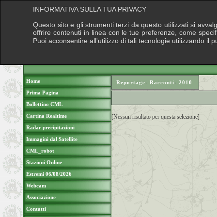
INFORMATIVA SULLA TUA PRIVACY
Questo sito e gli strumenti terzi da questo utilizzati si avva
offrire contenuti in linea con le tue preferenze, come speci
Puoi acconsentire all'utilizzo di tali tecnologie utilizzando 
Home
Reportage
›
Racconti
›
2010
Prima Pagina
Bollettino CML
Cartina Realtime
[Nessun risultato per questa selezione]
Radar precipitazioni
Immagini dal Satellite
CML_robot
Stazioni Online
Estremi 06/08/2026
Webcam
Associazione
Contatti