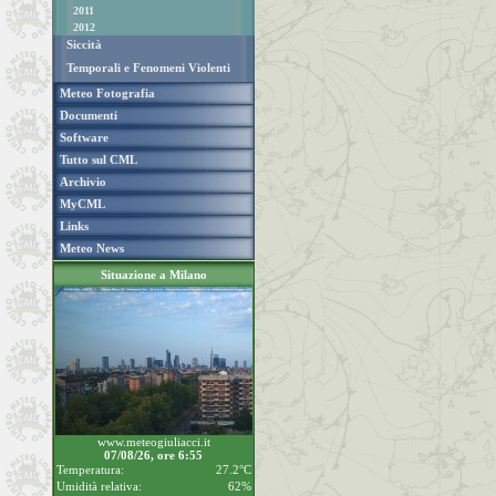
2011
2012
Siccità
Temporali e Fenomeni Violenti
Meteo Fotografia
Documenti
Software
Tutto sul CML
Archivio
MyCML
Links
Meteo News
Situazione a Milano
www.meteogiuliacci.it
07/08/26, ore 6:55
Temperatura:
27.2°C
Umidità relativa:
62%