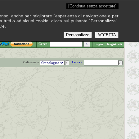
[Continua senza accettare]
onsenso, anche per migliorare l'esperienza di navigazione e per
 tutti o ad alcuni cookie, clicca sul pulsante “Personalizza”.
are.
Personalizza
ACCETTA
.: Venerdì 7 agosto 2026
Cerca:
Login
Registrati
Cerca ›
Ordinamento