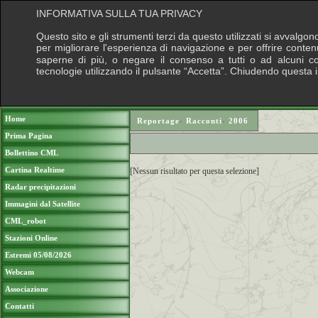
INFORMATIVA SULLA TUA PRIVACY
Questo sito e gli strumenti terzi da questo utilizzati si avvalgon
per migliorare l'esperienza di navigazione e per offrire conten
saperne di più, o negare il consenso a tutti o ad alcuni cook
tecnologie utilizzando il pulsante “Accetta”. Chiudendo questa 
Puoi sostenere le nostre attività con una do
Home
Reportage
›
Racconti
›
2006
Prima Pagina
Bollettino CML
Cartina Realtime
[Nessun risultato per questa selezione]
Radar precipitazioni
Immagini dal Satellite
CML_robot
Stazioni Online
Estremi 05/08/2026
Webcam
Associazione
Contatti