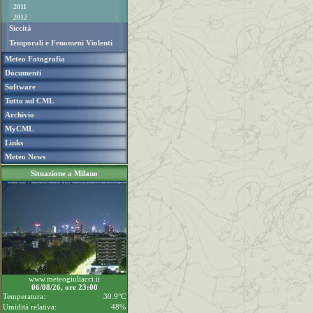
2011
2012
Siccità
Temporali e Fenomeni Violenti
Meteo Fotografia
Documenti
Software
Tutto sul CML
Archivio
MyCML
Links
Meteo News
Situazione a Milano
www.meteogiuliacci.it
06/08/26, ore 23:00
Temperatura:
30.9°C
Umidità relativa:
48%