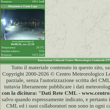
Pressione:
1011.1mB
Situazione a Como Lago
www.meteocomo.it
06/08/26, ore 22:59
Temperatura:
28.3°C
Umidità relativa:
51%
Pressione:
1013.2mB
Associazione Culturale Centro Meteorologico Lombardo ET
Tutto il materiale contenuto in questo sito, s
Copyright 2000-2026 © Centro Meteorologico Lo
parziale, senza l'autorizzazione scritta del CML
tuttavia liberamente pubblicare i dati meteorolog
con la dicitura: "Dati Rete CML - www.cent
salvo quando espressamente indicato, e pertanto i
CML ed i suoi collaboratori non sono in ogni cas