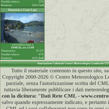
Umidità relativa:
52%
Pressione:
1014.7mB
Situazione a Como Lago
www.meteocomo.it
10/08/26, ore 13:09
Temperatura:
33.2°C
Umidità relativa:
47%
Pressione:
1015.8mB
Associazione Culturale Centro Meteorologico Lombardo ET
Tutto il materiale contenuto in questo sito, s
Copyright 2000-2026 © Centro Meteorologico Lo
parziale, senza l'autorizzazione scritta del CML
tuttavia liberamente pubblicare i dati meteorolog
con la dicitura: "Dati Rete CML - www.cent
salvo quando espressamente indicato, e pertanto i
CML ed i suoi collaboratori non sono in ogni cas