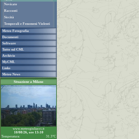
Nevicate
Racconti
Siccità
Temporali e Fenomeni Violenti
Meteo Fotografia
Documenti
Software
Tutto sul CML
Archivio
MyCML
Links
Meteo News
Situazione a Milano
www.meteogiuliacci.it
10/08/26, ore 13:10
Temperatura:
31.3°C