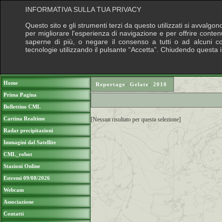
INFORMATIVA SULLA TUA PRIVACY
Questo sito e gli strumenti terzi da questo utilizzati si avvalgon
per migliorare l'esperienza di navigazione e per offrire conten
saperne di più, o negare il consenso a tutti o ad alcuni cook
tecnologie utilizzando il pulsante “Accetta”. Chiudendo questa 
Puoi sostenere le nostre attività con una do
Home
Reportage
›
Gelate
›
2010
Prima Pagina
Bollettino CML
Cartina Realtime
[Nessun risultato per questa selezione]
Radar precipitazioni
Immagini dal Satellite
CML_robot
Stazioni Online
Estremi 09/08/2026
Webcam
Associazione
Contatti