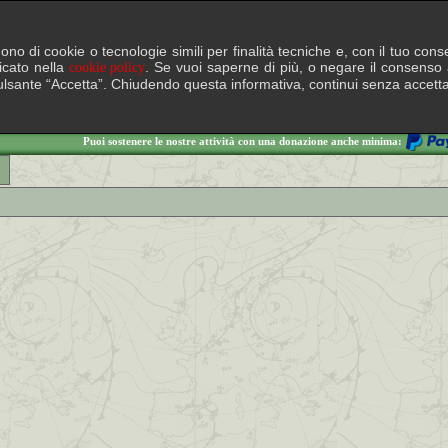
lgono di cookie o tecnologie simili per finalità tecniche e, con il tuo c
ficato nella
. Se vuoi saperne di più, o negare il consenso a
cookie policy
il pulsante “Accetta”. Chiudendo questa informativa, continui senza accett
Puoi sostenere le nostre attività con una donazione anche minima: