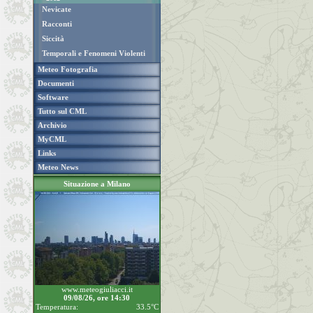
Nevicate
Racconti
Siccità
Temporali e Fenomeni Violenti
Meteo Fotografia
Documenti
Software
Tutto sul CML
Archivio
MyCML
Links
Meteo News
Situazione a Milano
www.meteogiuliacci.it
09/08/26, ore 14:30
Temperatura:
33.5°C