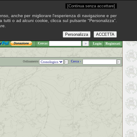
[Continua senza accettare]
onsenso, anche per migliorare l'esperienza di navigazione e per
 tutti o ad alcuni cookie, clicca sul pulsante “Personalizza”.
are.
Personalizza
ACCETTA
.: Domenica 9 agosto 2026
Cerca:
Login
Registrati
Cerca ›
Ordinamento