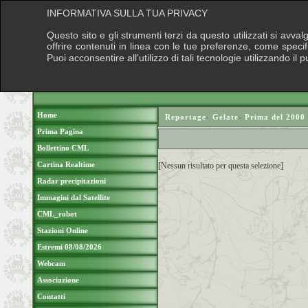
INFORMATIVA SULLA TUA PRIVACY
Questo sito e gli strumenti terzi da questo utilizzati si avva
offrire contenuti in linea con le tue preferenze, come speci
Puoi acconsentire all'utilizzo di tali tecnologie utilizzando 
Home
Reportage
›
Gelate
›
Prima del 2000
Prima Pagina
Bollettino CML
Cartina Realtime
[Nessun risultato per questa selezione]
Radar precipitazioni
Immagini dal Satellite
CML_robot
Stazioni Online
Estremi 08/08/2026
Webcam
Associazione
Contatti