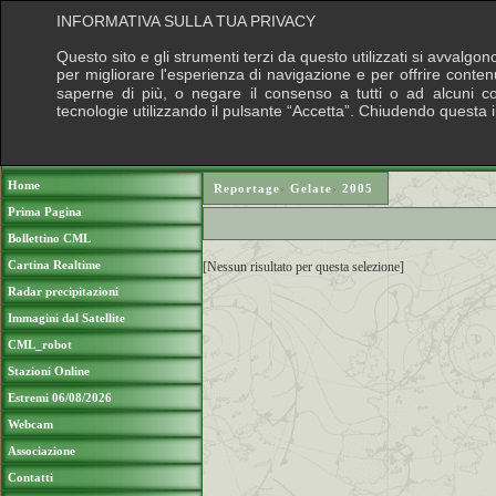
INFORMATIVA SULLA TUA PRIVACY
Questo sito e gli strumenti terzi da questo utilizzati si avvalgon
per migliorare l'esperienza di navigazione e per offrire conten
saperne di più, o negare il consenso a tutti o ad alcuni cook
tecnologie utilizzando il pulsante “Accetta”. Chiudendo questa 
Puoi sostenere le nostre attività con una do
Home
Reportage
›
Gelate
›
2005
Prima Pagina
Bollettino CML
Cartina Realtime
[Nessun risultato per questa selezione]
Radar precipitazioni
Immagini dal Satellite
CML_robot
Stazioni Online
Estremi 06/08/2026
Webcam
Associazione
Contatti