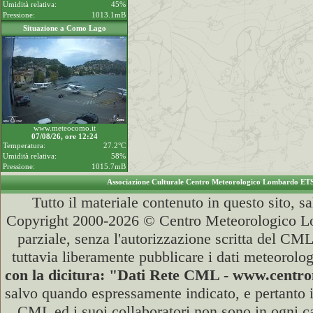
Umidità relativa:
45%
Pressione:
1013.1mB
Situazione a Como Lago
www.meteocomo.it
07/08/26, ore 12:24
Temperatura:
27.2°C
Umidità relativa:
58%
Pressione:
1015.7mB
Associazione Culturale Centro Meteorologico Lombardo ET
Tutto il materiale contenuto in questo sito, s
Copyright 2000-2026 © Centro Meteorologico Lo
parziale, senza l'autorizzazione scritta del CML
tuttavia liberamente pubblicare i dati meteorolog
con la dicitura: "Dati Rete CML - www.cent
salvo quando espressamente indicato, e pertanto i
CML ed i suoi collaboratori non sono in ogni cas