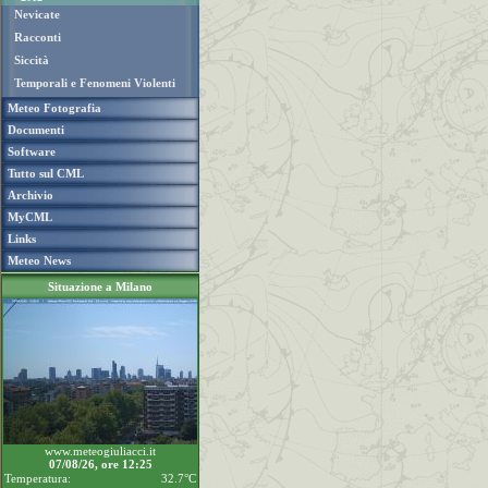
Nevicate
Racconti
Siccità
Temporali e Fenomeni Violenti
Meteo Fotografia
Documenti
Software
Tutto sul CML
Archivio
MyCML
Links
Meteo News
Situazione a Milano
www.meteogiuliacci.it
07/08/26, ore 12:25
Temperatura:
32.7°C