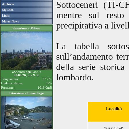
Sottoceneri (TI-C
Archivio
MyCML
mentre sul resto
Links
Meteo News
precipitativa a live
Situazione a Milano
La tabella sotto
sull’andamento term
della serie storica
www.meteogiuliacci.it
lombardo.
08/08/26, ore 9:35
Temperatura:
27.7°C
Umidità relativa:
57%
Pressione:
1016.0mB
Situazione a Como Lago
Località
Varese-C.G.P.