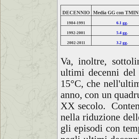
DECENNIO
Media GG con TMIN
1984-1991
6.1 gg.
1992-2001
5.4 gg.
2002-2011
3.2 gg.
Va, inoltre, sotto
ultimi decenni del
15°C, che nell'ult
anno, con un quadru
XX secolo. Conte
nella riduzione del
gli episodi con tem