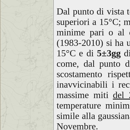
Dal punto
di vista
superiori a 15°C; m
minime pari o al
(1983-2010) si ha 
15°C
e di
5
±3gg
di
come, dal punto d
scostamento rispe
inavvicinabili i r
massime miti
del 
temperature minim
simile alla gaussian
Novembre.