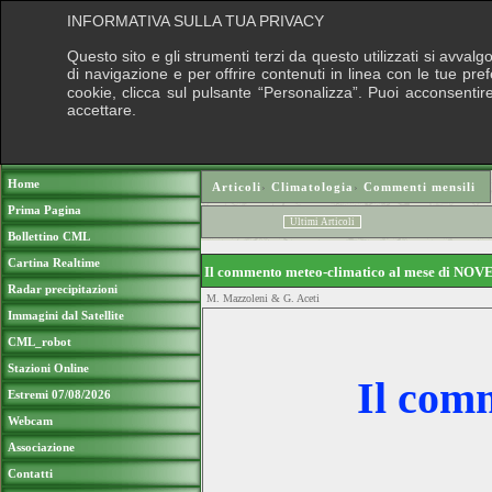
INFORMATIVA SULLA TUA PRIVACY
Questo sito e gli strumenti terzi da questo utilizzati si avval
di navigazione e per offrire contenuti in linea con le tue pr
cookie, clicca sul pulsante “Personalizza”. Puoi acconsentire 
accettare.
Puo
Home
Articoli
›
Climatologia
›
Commenti mensili
Prima Pagina
Ultimi Articoli
Bollettino CML
Cartina Realtime
Il commento meteo-climatico al mese di N
Radar precipitazioni
M. Mazzoleni & G. Aceti
Immagini dal Satellite
CML_robot
Stazioni Online
Il com
Estremi 07/08/2026
Webcam
Associazione
Contatti