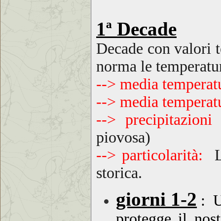
1ª Decade
Decade con
valori 
norma le temperatu
--> media temperat
--> media temperat
--> precipitazion
piovosa
)
--> particolarità:
storica
.
giorni 1-2
:
Un
protegge il nost