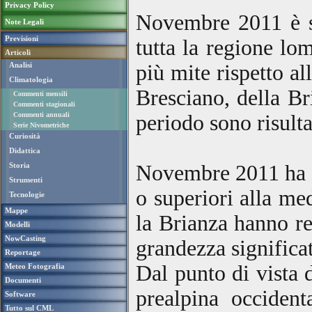
Privacy Policy
Novembre 2011 è st
Note Legali
Previsioni
tutta la regione l
Articoli
più mite rispetto al
Analisi
Climatologia
Bresciano, della Br
Commenti mensili
Commenti stagionali
periodo sono risult
Commenti annuali
Serie Nivometriche
Curiosità
Didattica
Novembre 2011 ha fa
Storia
Strumenti
o superiori alla me
Tecnologie
Mappe
la Brianza hanno re
Modelli
NowCasting
grandezza
signific
Reportage
Dal punto di vista 
Meteo Fotografia
Documenti
prealpina occiden
Software
Tutto sul CML