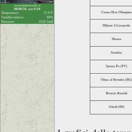
www.meteocomo.it
08/08/26, ore 9:34
Como-M.te Olimpino
Temperatura:
25.0°C
Umidità relativa:
68%
Pressione:
1018.3mB
Milano-S.Leonardo
Monza
Sondrio
Spessa Po (PV)
Olmo al Brembo (BG
Brescia-Ronchi
Ghedi (BS)