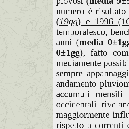
piovosi (
media 9±
numero è risultato 
(
19gg
) e 1996 (1
temporalesco, bench
anni (
media 0±1g
0±1gg
)
,
fatto com
mediamente possibil
sempre appannaggi
andamento pluviome
accumuli mensili
occidentali rivel
maggiormente influe
rispetto a correnti