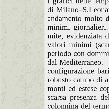
I grafici delle te
di Milano–S.Leonard
andamento molto di
minimi giornalieri
mite, evidenziata 
valori minimi (sc
periodo con dominio
dal Mediterraneo. 
configurazione bari
robusto campo di al
monti ed estese co
scarsa presenza de
colonnina del termo