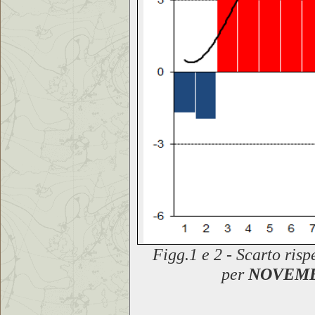
F
igg.1 e 2 - Scarto
risp
per
NOVEMB