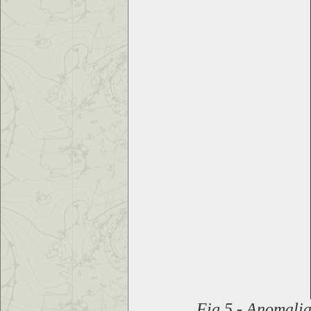
Fig.5
-
Anomalia 