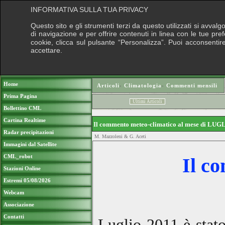
INFORMATIVA SULLA TUA PRIVACY
Questo sito e gli strumenti terzi da questo utilizzati si avval
di navigazione e per offrire contenuti in linea con le tue pr
cookie, clicca sul pulsante “Personalizza”. Puoi acconsentire 
accettare.
Puo
Home
Articoli
›
Climatologia
›
Commenti mensili
Prima Pagina
Ultimi Articoli
Bollettino CML
Cartina Realtime
Il commento meteo-climatico al mese di LU
Radar precipitazioni
M. Mazzoleni & G. Aceti
Immagini dal Satellite
CML_robot
Il c
Stazioni Online
Estremi 05/08/2026
Webcam
Associazione
Contatti
Luglio 2011 è stato