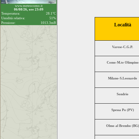
www.meteocomo.it
06/08/26, ore 23:09
Temperatura:
28.1°C
Umidità relativa:
51%
Pressione:
1013.3mB
Località
Varese-C.G.P.
Como-M.te Olimpino
Milano-S.Leonardo
Sondrio
Spessa Po (PV)
Olmo al Brembo (BG