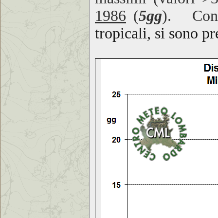
1986
(
5gg
). Cond
tropicali, si sono pr