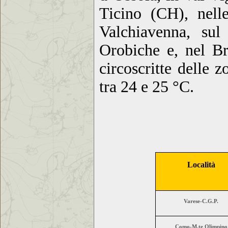
Ticino (CH), nell
Valchiavenna, sul
Orobiche e, nel Br
circoscritte delle 
tra 24 e 25 °C.
Località
Varese-C.G.P.
Como-M.te Olimpino