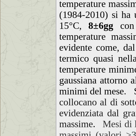
temperature massim
(1984-2010) si ha
15°C,
8
±6gg
con
temperature massi
evidente come, dal 
termico quasi nel
temperature minim
gaussiana attorno a
minimi
del mese
.
Si
collocano al di sot
evidenziata dal gra
massime
.
Mesi di 
massimi (valori >