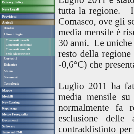
Privacy Policy
tutta la regione. I
Note Legali
Previsioni
Comasco, ove gli sc
Articoli
Analisi
media mensile è risu
Climatologia
30 anni.
Le uniche a
Commenti mensili
Commenti stagionali
Commenti annuali
resto della regione
Serie Nivometriche
Curiosità
-0,6°C) che presenta
Didattica
Storia
Strumenti
Luglio 2011 ha fat
Tecnologie
Mappe
media mensile su
Modelli
NowCasting
normalmente fa re
Reportage
Meteo Fotografia
esclusione delle
Documenti
contraddistinto per
Software
Tutto sul CML