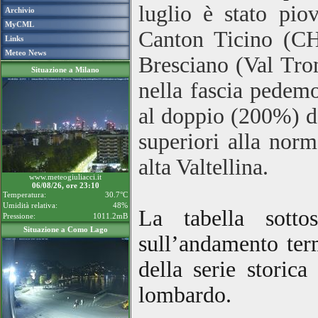
luglio è stato pio
Archivio
MyCML
Canton Ticino (CH)
Links
Meteo News
Bresciano (Val Tro
Situazione a Milano
nella fascia pedemo
al doppio (200%) d
superiori alla norm
alta Valtellina.
www.meteogiuliacci.it
06/08/26, ore 23:10
Temperatura:
30.7°C
Umidità relativa:
48%
La tabella sotto
Pressione:
1011.2mB
Situazione a Como Lago
sull’andamento term
della serie storica
lombardo.