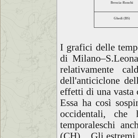
Brescia-Ronchi
Ghedi (BS)
I grafici delle te
di Milano–S.Leonar
relativamente c
dell'anticiclone de
effetti di una vast
Essa ha così sospi
occidentali, che
temporaleschi anc
(CH). Gli estremi 