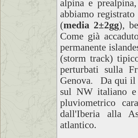
alpina e prealpina,
abbiamo registrato 
(
media 2±2gg
), b
Come già accadut
o
permanente
islande
(
st
orm track) tipic
perturbati sulla 
Genova
Da qui il
.
sul
NW italiano e l
pluviometrico car
dall'Iberia alla 
atlantico
.